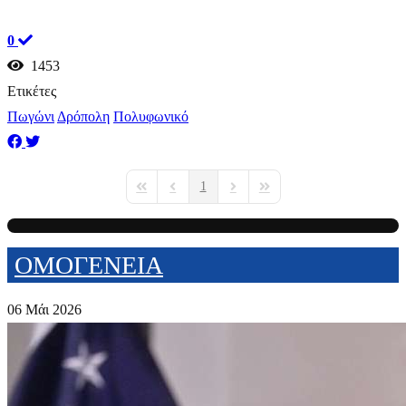
0
1453
Ετικέτες
Πωγώνι
Δρόπολη
Πολυφωνικό
1
First Page
Previous Page
Next Page
Last Page
ΟΜΟΓΕΝΕΙΑ
06 Μάι 2026