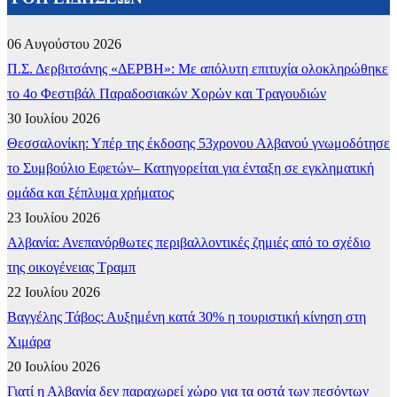
06 Αυγούστου 2026
Π.Σ. Δερβιτσάνης «ΔΕΡΒΗ»: Με απόλυτη επιτυχία ολοκληρώθηκε
το 4ο Φεστιβάλ Παραδοσιακών Χορών και Τραγουδιών
30 Ιουλίου 2026
Θεσσαλονίκη: Υπέρ της έκδοσης 53χρονου Αλβανού γνωμοδότησε
το Συμβούλιο Εφετών– Κατηγορείται για ένταξη σε εγκληματική
ομάδα και ξέπλυμα χρήματος
23 Ιουλίου 2026
Αλβανία: Ανεπανόρθωτες περιβαλλοντικές ζημιές από το σχέδιο
της οικογένειας Τραμπ
22 Ιουλίου 2026
Βαγγέλης Τάβος: Αυξημένη κατά 30% η τουριστική κίνηση στη
Χιμάρα
20 Ιουλίου 2026
Γιατί η Αλβανία δεν παραχωρεί χώρο για τα οστά των πεσόντων