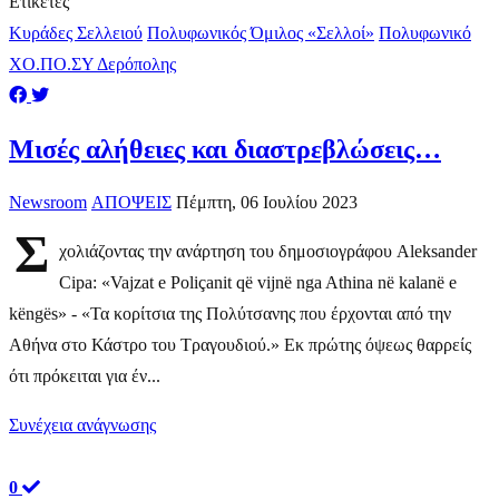
Ετικέτες
Κυράδες Σελλειού
Πολυφωνικός Όμιλος «Σελλοί»
Πολυφωνικό
ΧΟ.ΠΟ.ΣΥ Δερόπολης
Μισές αλήθειες και διαστρεβλώσεις…
Newsroom
ΑΠΟΨΕΙΣ
Πέμπτη, 06 Ιουλίου 2023
Σ
χολιάζοντας την ανάρτηση του δημοσιογράφου Aleksander
Cipa: «Vajzat e Poliçanit që vijnë nga Athina në kalanë e
këngës» - «Τα κορίτσια της Πολύτσανης που έρχονται από την
Αθήνα στο Κάστρο του Τραγουδιού.» Εκ πρώτης όψεως θαρρείς
ότι πρόκειται για έν...
Συνέχεια ανάγνωσης
0