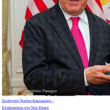
Συνάντηση Νικήτα Κακλαμάνη –
Ελπιδοφόρου στη Νέα Υόρκη