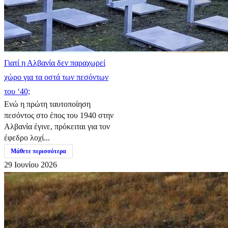
Γιατί η Αλβανία δεν παραχωρεί
χώρο για τα οστά των πεσόντων
του ‘40;
Ενώ η πρώτη ταυτοποίηση
πεσόντος στο έπος του 1940 στην
Αλβανία έγινε, πρόκειται για τον
έφεδρο λοχί...
Μάθετε περισσότερα
29 Ιουνίου 2026