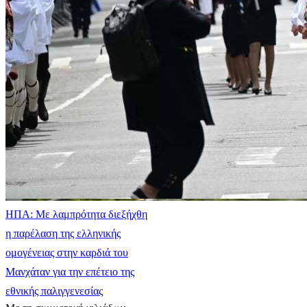
ΗΠΑ: Με λαμπρότητα διεξήχθη
η παρέλαση της ελληνικής
ομογένειας στην καρδιά του
Μανχάταν για την επέτειο της
εθνικής παλιγγενεσίας