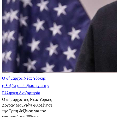
Ο δήμαρχος Νέας Υόρκης
φιλοξένησε δεξίωση για την
Ελληνική Ανεξαρτησία
Ο δήμαρχος της Νέας Υόρκης
Ζοχράν Μαμντάνι φιλοξένησε
την Τρίτη δεξίωση για τον
εορτασμό της 205ης ε...