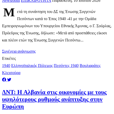
Newsroom
ΕΠΙΚΑΙΡΟΤΗΤΑ
Παρασκευή, 10 Ιουλίου 2026
Μ
ετά τη συνάντηση του ΔΣ της Ένωσης Συγγενών
Πεσόντων κατά το Έπος 1940 -41 με την Ομάδα
Εμπειρογνωμόνων του Υπουργείου Εθνικής Άμυνας, ο Γ. Σούρλας,
Πρόεδρος της Ένωσης, δήλωσε: «Μετά από προσπάθειες είκοσι
και πλέον ετών της Ένωσης Συγγενών Πεσόντω...
Συνέχεια ανάγνωσης
Ετικέτες
1940
Ελληνοϊταλικός Πόλεμος
Πεσόντες 1940
Βουλιαράτες
Κλεισούρα
ΔΝΤ: Η Αλβανία στις οικονομίες με τους
υψηλότερους ρυθμούς ανάπτυξης στην
Ευρώπη