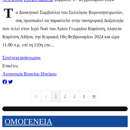
Τ
ο Διοικητικό Συμβούλιο του Συλλόγου Βορειοηπειρωτών,
σας προσκαλεί να παραστείτε στην πανηγυρική Δοξολογία
που τελεί στον Ιερό Ναό του Αγίου Γεωργίου Καρύτση, πλατεία
Καρύτση Αθήνα, την Κυριακή 18η Φεβρουαρίου 2024 και ώρα
11.00 π.μ. επί τη 110η επε...
Συνέχεια ανάγνωσης
Ετικέτες
Αυτονομία Βορείου Ηπείρου
1
2
3
First Page
Previous Page
Next Page
Last Page
ΟΜΟΓΕΝΕΙΑ