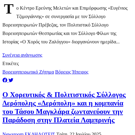
Τ
ο Κέντρο Ερεύνης Μελετών και Επιμόρφωσης «Ευγένιος
Τζιμογιάννης» σε συνεργασία με τον Σύλλογο
Βορειοηπειρωτών Πρέβεζας, τον Πολιτιστικό Σύλλογο
Βορειοηπειρωτών Θεσπρωτίας και τον Σύλλογο Φίλων της
Ιστορίας «Ο Χορός του Ζαλόγγου» διοργανώνουν ημερίδα...
Συνέχεια ανάγνωσης
Ετικέτες
Βορειοηπειρωτικό Ζήτημα
Βόρειος Ήπειρος
Ο Χορευτικός & Πολιτιστικός Σύλλογος
Δερόπολης «Δερόπολη» και η κομπανία
του Τάσου Μαγκλάρα ζωντανεύουν την
Παράδοση στην Πλατεία Λαμπρινής
Newsroom
ΕΚΔΗΛΩΣΕΙΣ
Τρίτη, 22 Ιουλίου 2025