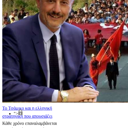
​Το Τσάμικο και η ελληνική
">
στρατηγική που απουσιάζει
Κάθε χρόνο επαναλαμβάνεται