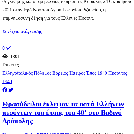
συγκίνησης και υπερηφάνειας το πρωί της Κυριακής 24 Οκτωβρίου
2021 στον Ιερό Ναό του Αγίου Γεωργίου Ριζαρείου, η
επιμνημόσυνη δέηση για τους Έλληνες Πεσόντ...
Συνέχεια ανάγνωσης
0
1301
Ετικέτες
Ελληνοϊταλικός Πόλεμος
Βόρειος Ήπειρος
Έπος 1940
Πεσόντες
1940
Θρασύδειλοι έκλεψαν τα οστά Ελλήνων
πεσόντων του έπους του 40' στο Βοδινό
Δρόπολης