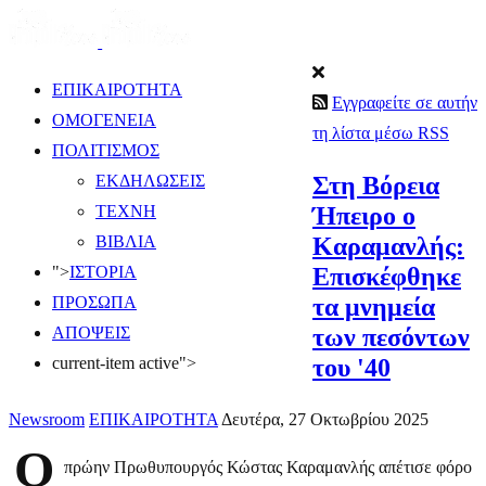
ΕΠΙΚΑΙΡΟΤΗΤΑ
Εγγραφείτε σε αυτήν
ΟΜΟΓΕΝΕΙΑ
τη λίστα μέσω RSS
ΠΟΛΙΤΙΣΜΟΣ
Στη Βόρεια
ΕΚΔΗΛΩΣΕΙΣ
Ήπειρο ο
ΤΕΧΝΗ
Καραμανλής:
ΒΙΒΛΙΑ
Επισκέφθηκε
">
ΙΣΤΟΡΙΑ
τα μνημεία
ΠΡΟΣΩΠΑ
των πεσόντων
ΑΠΟΨΕΙΣ
του '40
current-item active">
Newsroom
ΕΠΙΚΑΙΡΟΤΗΤΑ
Δευτέρα, 27 Οκτωβρίου 2025
Ο
πρώην Πρωθυπουργός Κώστας Καραμανλής απέτισε φόρο