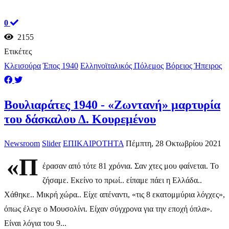
0
2155
Ετικέτες
Κλεισούρα
Έπος 1940
Ελληνοϊταλικός Πόλεμος
Βόρειος Ήπειρος
Βουλιαράτες 1940 - «Ζωντανή» μαρτυρία
του δάσκαλου Δ. Κουρεμένου
Newsroom
Slider
ΕΠΙΚΑΙΡΟΤΗΤΑ
Πέμπτη, 28 Οκτωβρίου 2021
«Π
έρασαν από τότε 81 χρόνια. Σαν χτες μου φαίνεται. Το
ζήσαμε. Εκείνο το πρωί.. είπαμε πάει η Ελλάδα..
Χάθηκε.. Μικρή χώρα.. Είχε απέναντι, «τις 8 εκατομμύρια λόγχες»,
όπως έλεγε ο Μουσολίνι. Είχαν σύγχρονα για την εποχή όπλα».
Είναι λόγια του 9...