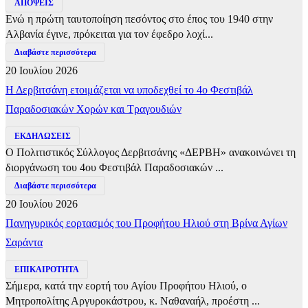
ΑΠΟΨΕΙΣ
Ενώ η πρώτη ταυτοποίηση πεσόντος στο έπος του 1940 στην
Αλβανία έγινε, πρόκειται για τον έφεδρο λοχί...
Διαβάστε περισσότερα
20 Ιουλίου 2026
Η Δερβιτσάνη ετοιμάζεται να υποδεχθεί το 4ο Φεστιβάλ
Παραδοσιακών Χορών και Τραγουδιών
ΕΚΔΗΛΩΣΕΙΣ
Ο Πολιτιστικός Σύλλογος Δερβιτσάνης «ΔΕΡΒΗ» ανακοινώνει τη
διοργάνωση του 4ου Φεστιβάλ Παραδοσιακών ...
Διαβάστε περισσότερα
20 Ιουλίου 2026
Πανηγυρικός εορτασμός του Προφήτου Ηλιού στη Βρίνα Αγίων
Σαράντα
ΕΠΙΚΑΙΡΟΤΗΤΑ
Σήμερα, κατά την εορτή του Αγίου Προφήτου Ηλιού, ο
Μητροπολίτης Αργυροκάστρου, κ. Ναθαναήλ, προέστη ...