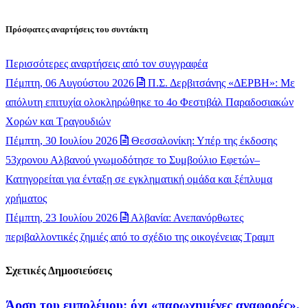
Πρόσφατες αναρτήσεις του συντάκτη
Περισσότερες αναρτήσεις από τον συγγραφέα
Πέμπτη, 06 Αυγούστου 2026
Π.Σ. Δερβιτσάνης «ΔΕΡΒΗ»: Με
απόλυτη επιτυχία ολοκληρώθηκε το 4ο Φεστιβάλ Παραδοσιακών
Χορών και Τραγουδιών
Πέμπτη, 30 Ιουλίου 2026
Θεσσαλονίκη: Υπέρ της έκδοσης
53χρονου Αλβανού γνωμοδότησε το Συμβούλιο Εφετών–
Κατηγορείται για ένταξη σε εγκληματική ομάδα και ξέπλυμα
χρήματος
Πέμπτη, 23 Ιουλίου 2026
Αλβανία: Ανεπανόρθωτες
περιβαλλοντικές ζημιές από το σχέδιο της οικογένειας Τραμπ
Σχετικές Δημοσιεύσεις
Άρση του εμπολέμου: όχι «παρωχημένες αναφορές»,