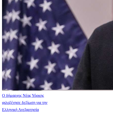
Ο δήμαρχος Νέας Υόρκης
φιλοξένησε δεξίωση για την
Ελληνική Ανεξαρτησία