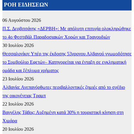
ΡΟΗ ΕΙΔΗΣΕΩΝ
06 Αυγούστου 2026
Π.Σ. Δερβιτσάνης «ΔΕΡΒΗ»: Με απόλυτη επιτυχία ολοκληρώθηκε
το 4ο Φεστιβάλ Παραδοσιακών Χορών και Τραγουδιών
30 Ιουλίου 2026
Θεσσαλονίκη: Υπέρ της έκδοσης 53χρονου Αλβανού γνωμοδότησε
το Συμβούλιο Εφετών– Κατηγορείται για ένταξη σε εγκληματική
ομάδα και ξέπλυμα χρήματος
23 Ιουλίου 2026
Αλβανία: Ανεπανόρθωτες περιβαλλοντικές ζημιές από το σχέδιο
της οικογένειας Τραμπ
22 Ιουλίου 2026
Βαγγέλης Τάβος: Αυξημένη κατά 30% η τουριστική κίνηση στη
Χιμάρα
20 Ιουλίου 2026