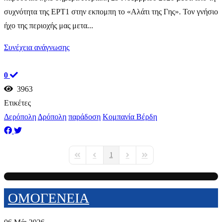
συχνότητα της ΕΡΤ1 στην εκπομπη το «Αλάτι της Γης». Τον γνήσιο
ήχο της περιοχής μας μετα...
Συνέχεια ανάγνωσης
0
3963
Ετικέτες
Δερόπολη
Δρόπολη
παράδοση
Κομπανία Βέρδη
1
First Page
Previous Page
Next Page
Last Page
ΟΜΟΓΕΝΕΙΑ