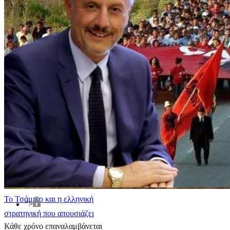
​Το Τσάμικο και η ελληνική
">
στρατηγική που απουσιάζει
Κάθε χρόνο επαναλαμβάνεται