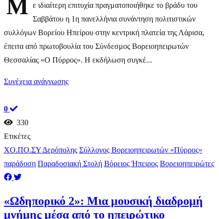
Μ
ε ιδιαίτερη επιτυχία πραγματοποιήθηκε το βράδυ του
Σαββάτου η 1η πανελλήνια συνάντηση πολιτιστικών
συλλόγων Βορείου Ηπείρου στην κεντρική πλατεία της Λάρισα,
έπειτα από πρωτοβουλία του Σύνδεσμος Βορειοηπειρωτών
Θεσσαλίας «Ο Πύρρος». Η εκδήλωση συγκέ...
Συνέχεια ανάγνωσης
0
330
Ετικέτες
ΧΟ.ΠΟ.ΣΥ Δερόπολης
Σύλλογος Βορειοηπειρωτών «Πύρρος»
παράδοση
Παραδοσιακή Στολή
Βόρειος Ήπειρος
Βορειοηπειρώτες
«Ωδηπορικό 2»: Μια μουσική διαδρομή
μνήμης μέσα από το ηπειρώτικο