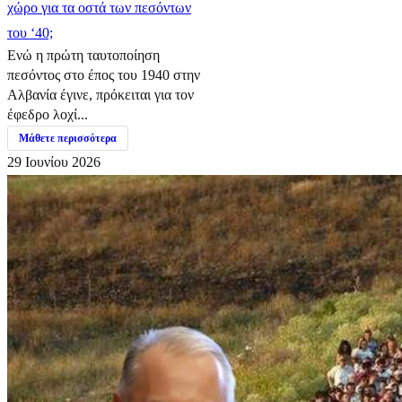
χώρο για τα οστά των πεσόντων
του ‘40;
Ενώ η πρώτη ταυτοποίηση
πεσόντος στο έπος του 1940 στην
Αλβανία έγινε, πρόκειται για τον
έφεδρο λοχί...
Μάθετε περισσότερα
29 Ιουνίου 2026