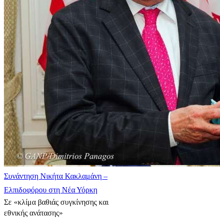
Συνάντηση Νικήτα Κακλαμάνη –
Ελπιδοφόρου στη Νέα Υόρκη
Σε «κλίμα βαθιάς συγκίνησης και
εθνικής ανάτασης»