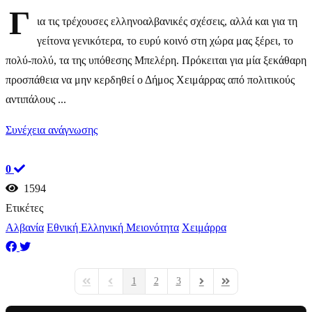
Γ
ια τις τρέχουσες ελληνοαλβανικές σχέσεις, αλλά και για τη
γείτονα γενικότερα, το ευρύ κοινό στη χώρα μας ξέρει, το
πολύ-πολύ, τα της υπόθεσης Μπελέρη. Πρόκειται για μία ξεκάθαρη
προσπάθεια να μην κερδηθεί ο Δήμος Χειμάρρας από πολιτικούς
αντιπάλους ...
Συνέχεια ανάγνωσης
0
1594
Ετικέτες
Αλβανία
Εθνική Ελληνική Μειονότητα
Χειμάρρα
1
2
3
First Page
Previous Page
Next Page
Last Page