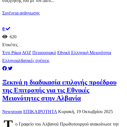
συζήτησής του με τον Διευ...
Συνέχεια ανάγνωσης
0
620
Ετικέτες
Έντι Ράμα
ΑΟΖ
Περιουσιακό
Εθνική Ελληνική Μειονότητα
Ελληνοαλβανικές σχέσεις
Ξεκινά η διαδικασία επιλογής προέδρου
της Επιτροπής για τις Εθνικές
Μειονότητες στην Αλβανία
Newsroom
ΕΠΙΚΑΙΡΟΤΗΤΑ
Κυριακή, 19 Οκτωβρίου 2025
Τ
ο Γραφείο του Αλβανού Πρωθυπουργού ανακοίνωσε την