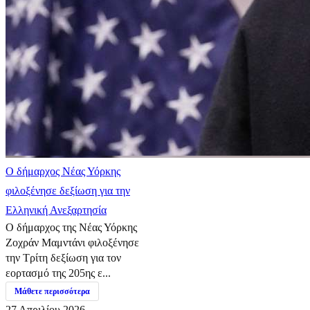
Ο δήμαρχος Νέας Υόρκης
φιλοξένησε δεξίωση για την
Ελληνική Ανεξαρτησία
Ο δήμαρχος της Νέας Υόρκης
Ζοχράν Μαμντάνι φιλοξένησε
την Τρίτη δεξίωση για τον
εορτασμό της 205ης ε...
Μάθετε περισσότερα
27 Απριλίου 2026