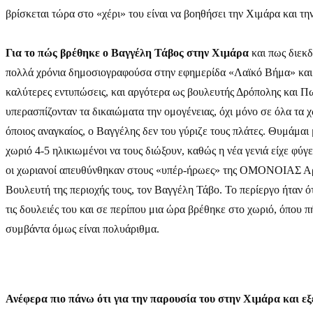
βρίσκεται τώρα στο «χέρι» του είναι να βοηθήσει την Χιμάρα και τη
Για το πώς βρέθηκε ο Βαγγέλη Τάβος στην Χιμάρα
και πως διεκδ
πολλά χρόνια δημοσιογραφούσα στην εφημερίδα «Λαϊκό Βήμα» και σε
καλύτερες εντυπώσεις, και αργότερα ως βουλευτής Δρόπολης και Πω
υπερασπίζονταν τα δικαιώματα την ομογένειας, όχι μόνο σε όλα τα 
όποιος αναγκαίος, ο Βαγγέλης δεν του γύριζε τους πλάτες. Θυμάμαι
χωριό 4-5 ηλικιωμένοι να τους διώξουν, καθώς η νέα γενιά είχε φύγ
οι χωριανοί απευθύνθηκαν στους «υπέρ-ήρωες» της ΟΜΟΝΟΙΑΣ Αργυρ
Βουλευτή της περιοχής τους, τον Βαγγέλη Τάβο. Το περίεργο ήταν ό
τις δουλειές του και σε περίπου μια ώρα βρέθηκε στο χωριό, όπου 
συμβάντα όμως είναι πολυάριθμα.
Ανέφερα πιο πάνω ότι για την παρουσία του στην Χιμάρα και εξε