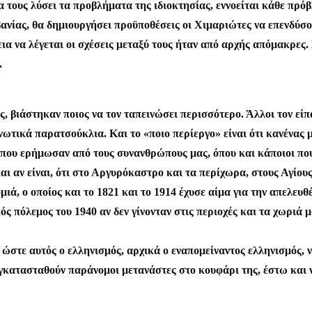
 τους λύσει τα προβλήματα της ιδιοκτησίας, εννοείται κάθε πρόβ
ανίας, θα δημιουργήσει προϋποθέσεις οι Χιμαριώτες να επενδύσου
ια να λέγεται οι σχέσεις μεταξύ τους ήταν από αρχής απόμακρες.
.
ς, βιάστηκαν ποιος να τον ταπεινώσει περισσότερο. Άλλοι τον εί
ωτικά παρατσούκλια. Και το «ποιο περίεργο» είναι ότι κανένας μ
ια) που ερήμωσαν από τους συνανθρώπους μας, όπου και κάποιοι π
ι αν είναι, ότι στο Αργυρόκαστρο και τα περίχωρα, στους Αγίου
μιά, ο οποίος και το 1821 και το 1914 έχυσε αίμα για την απελ
ς πόλεμος του 1940 αν δεν γίνονταν στις περιοχές και τα χωριά μ
ώστε αυτός ο ελληνισμός, αρχικά ο εναπομείναντος ελληνισμός, να
εγκατασταθούν παράνομοι μετανάστες στο κουφάρι της, έστω και 