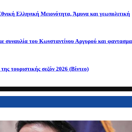
Εθνική Ελληνική Μειονότητα, Άμυνα και γεωπολιτική
με συναυλία του Κωνσταντίνου Αργυρού και φαντασμα
της τουριστικής σεζόν 2026 (Βίντεο)