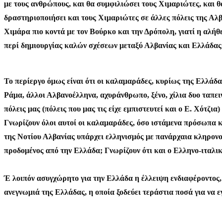
με τους ανθρώπους, και θα συμφιλιώσει τους Χιμαριώτες, και θα
δραστηριοποιήσει και τους Χιμαριώτες σε άλλες πόλεις της Αλβ
Χιμάρα πιο κοντά με τον Βούρκο και την Δρόπολη, γιατί η αλήθε
περί δημιουργίας καλών σχέσεων μεταξύ Αλβανίας και Ελλάδας
Το περίεργο όμως είναι ότι οι καλαμαράδες, κυρίως της Ελλάδα
Ράμα, άλλοι Αλβανοέλληνα, αχυράνθρωπο, ξένο, χίλια δυο ταπειν
πόλεις μας (πόλεις που μας τις είχε εμπιστευτεί και ο Ε. Χότζ
Γνωρίζουν όλοι αυτοί οι καλαμαράδες, όσο ιστάμενα πρόσωπα κα
της Νοτίου Αλβανίας υπάρχει ελληνισμός με πανάρχαια κληρονο
προδομένος από την Ελλάδα; Γνωρίζουν ότι και ο Ελληνο-ιταλικό
Έ λοιπόν ασυγχώρητο για την Ελλάδα η έλλειψη ενδιαφέροντος, 
ανεγνωμιά της Ελλάδας, η οποία ξοδεύει τεράστια ποσά για να 