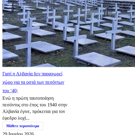
Γιατί η Αλβανία δεν παραχωρεί
χώρο για τα οστά των πεσόντων
του ‘40;
Ενώ η πρώτη ταυτοποίηση
πεσόντος στο έπος του 1940 στην
Αλβανία έγινε, πρόκειται για τον
έφεδρο λοχί...
Μάθετε περισσότερα
29 Ιουνίου 2026