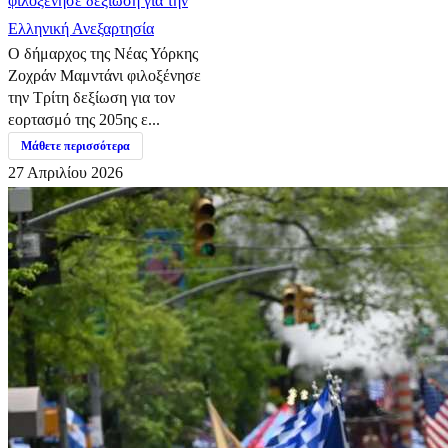
φιλοξένησε δεξίωση για την
Ελληνική Ανεξαρτησία
Ο δήμαρχος της Νέας Υόρκης
Ζοχράν Μαμντάνι φιλοξένησε
την Τρίτη δεξίωση για τον
εορτασμό της 205ης ε...
Μάθετε περισσότερα
27 Απριλίου 2026