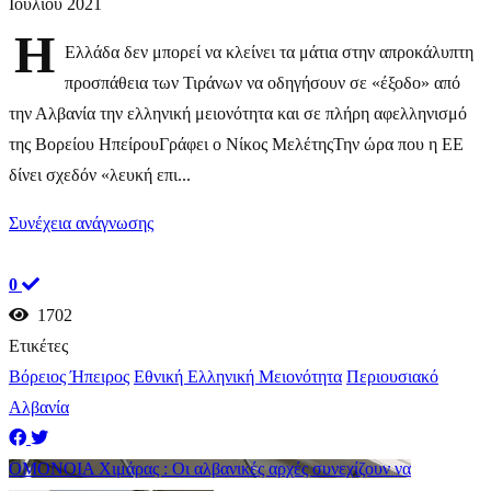
Ιουλίου 2021
Η
Ελλάδα δεν μπορεί να κλείνει τα μάτια στην απροκάλυπτη
προσπάθεια των Τιράνων να οδηγήσουν σε «έξοδο» από
την Αλβανία την ελληνική μειονότητα και σε πλήρη αφελληνισμό
της Βορείου ΗπείρουΓράφει ο Νίκος ΜελέτηςΤην ώρα που η ΕΕ
δίνει σχεδόν «λευκή επι...
Συνέχεια ανάγνωσης
0
1702
Ετικέτες
Βόρειος Ήπειρος
Εθνική Ελληνική Μειονότητα
Περιουσιακό
Αλβανία
ΟΜΟΝΟΙΑ Χιμάρας : Οι αλβανικές αρχές συνεχίζουν να