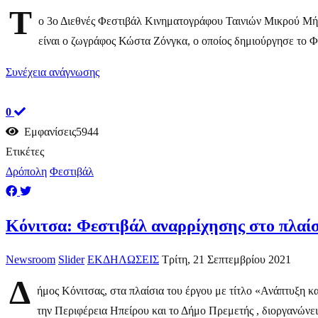
Τ
ο 3ο Διεθνές Φεστιβάλ Κινηματογράφου Ταινιών Μικρού Μήκου
είναι ο ζωγράφος Κώστα Ζόνγκα, ο οποίος δημιούργησε το Φε
Συνέχεια ανάγνωσης
0
Εμφανίσεις5944
Ετικέτες
Δρόπολη
Φεστιβάλ
Κόνιτσα: Φεστιβάλ αναρρίχησης στο πλαί
Newsroom
Slider
ΕΚΔΗΛΩΣΕΙΣ
Τρίτη, 21 Σεπτεμβρίου 2021
Δ
ήμος Κόνιτσας, στα πλαίσια του έργου με τίτλο «Ανάπτυξη
την Περιφέρεια Ηπείρου και το Δήμο Πρεμετής , διοργανώνει 