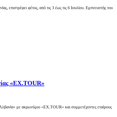
ς, επιστρέφει φέτος, από τις 3 έως τις 6 Ιουλίου. Εμπνευστής του
ανίας «EX.TOUR»
α- Αλβανία» με ακρωνύμιο «ΕΧ.TOUR» και συμμετέχοντες εταίρους