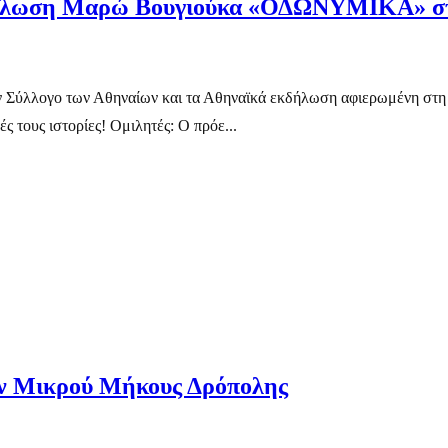
κδήλωση Μαρώ Βουγιούκα «ΟΔΩΝΥΜΙΚΑ» στο
ον Σύλλογο των Αθηναίων και τα Αθηναϊκά εκδήλωση αφιερωμένη σ
ους ιστορίες! Ομιλητές: Ο πρόε...
ιών Μικρού Μήκους Δρόπολης