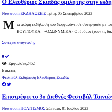
Ο Ελευθέριος Σκιαδάς ομιλητής στην ε
Newsroom
ΕΚΔΗΛΩΣΕΙΣ
Τρίτη, 05 Σεπτεμβρίου 2023
Μ
ια ακόμη εκδήλωση που διοργανώνει σε συνεργασία με τ
ΒΟΥΓΙΟΥΚΑ – «ΟΔΩΝΥΜΙΚΑ» Οι δρόμοι έχουν τις δικές τ
Συνέχεια ανάγνωσης
0
Εμφανίσεις2452
Ετικέτες
Φεστιβάλ
Εκδήλωση
Ελευθέριος Σκιαδάς
Επιστρέφει το 3ο Διεθνές Φεστιβάλ Ταιν
Newsroom
ΠΟΛΙΤΙΣΜΟΣ
Σάββατο, 01 Ιουλίου 2023