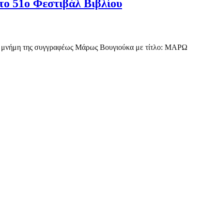
 51ο Φεστιβάλ Βιβλίου
τη μνήμη της συγγραφέως Μάρως Βουγιούκα με τίτλο: ΜΑΡΩ