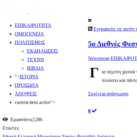
ΕΠΙΚΑΙΡΟΤΗΤΑ
Εγγραφείτε σε αυτήν
ΟΜΟΓΕΝΕΙΑ
​5ο Διεθνές Φε
ΠΟΛΙΤΙΣΜΟΣ
ΕΚΔΗΛΩΣΕΙΣ
Newsroom
ΕΠΙΚΑΙΡΟ
ΤΕΧΝΗ
Γ
ΒΙΒΛΙΑ
ια πέμπτη χρονιά
">
ΙΣΤΟΡΙΑ
πλούσιο και πάντα
ΠΡΟΣΩΠΑ
Συνέχεια ανάγνωσης
ΑΠΟΨΕΙΣ
current-item active">
0
Εμφανίσεις1286
Ετικέτες
Εθνική Ελληνική Μειονότητα
Ταινίες
Φεστιβάλ
Δρόπολη