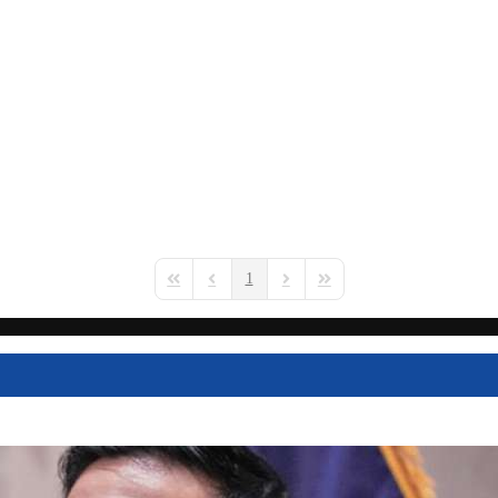
1
First Page
Previous Page
Next Page
Last Page