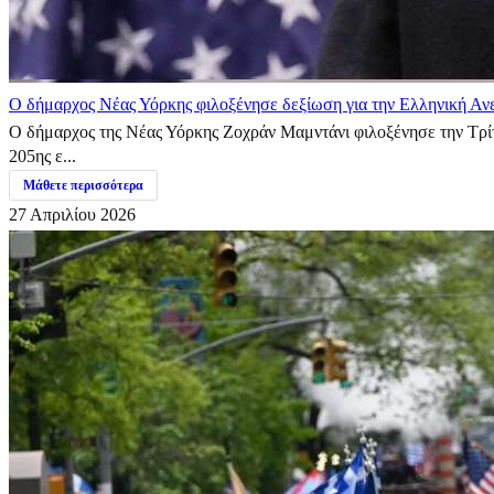
Ο δήμαρχος Νέας Υόρκης φιλοξένησε δεξίωση για την Ελληνική Αν
Ο δήμαρχος της Νέας Υόρκης Ζοχράν Μαμντάνι φιλοξένησε την Τρίτ
205ης ε...
Μάθετε περισσότερα
27 Απριλίου 2026