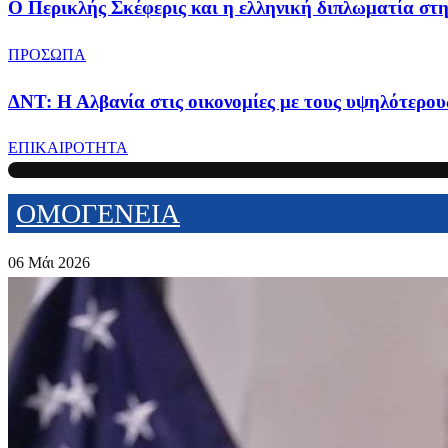
Ο Περικλής Σκέφερις και η ελληνική διπλωματία στ
ΠΡΟΣΩΠΑ
ΔΝΤ: Η Αλβανία στις οικονομίες με τους υψηλότερο
ΕΠΙΚΑΙΡΟΤΗΤΑ
ΟΜΟΓΕΝΕΙΑ
06 Μάι 2026