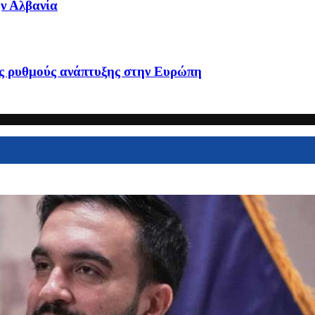
ην Αλβανία
υς ρυθμούς ανάπτυξης στην Ευρώπη