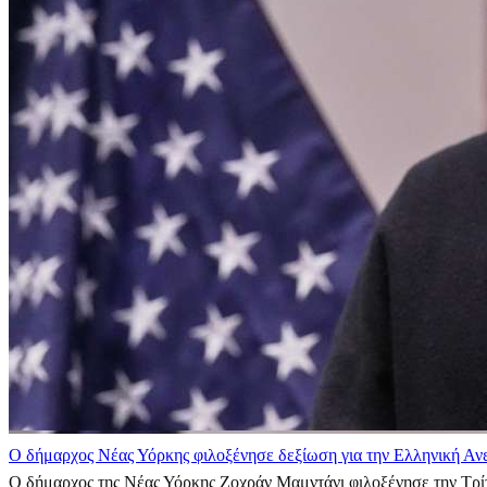
Ο δήμαρχος Νέας Υόρκης φιλοξένησε δεξίωση για την Ελληνική Αν
Ο δήμαρχος της Νέας Υόρκης Ζοχράν Μαμντάνι φιλοξένησε την Τρίτ