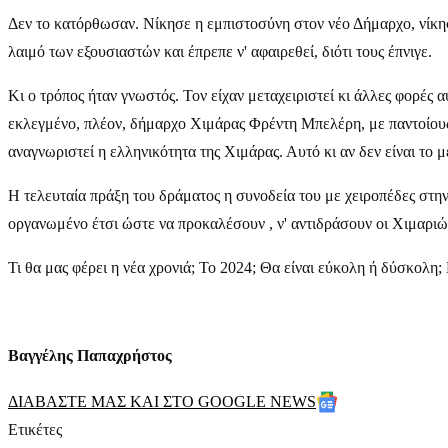
Δεν το κατόρθωσαν. Νίκησε η εμπιστοσύνη στον νέο Δήμαρχο, νίκησ
λαιμό των εξουσιαστών και έπρεπε ν' αφαιρεθεί, διότι τους έπνιγε.
Κι ο τρόπος ήταν γνωστός. Τον είχαν μεταχειριστεί κι άλλες φορές 
εκλεγμένο, πλέον, δήμαρχο Χιμάρας Φρέντη Μπελέρη, με παντοίους
αναγνωριστεί η ελληνικότητα της Χιμάρας. Αυτό κι αν δεν είναι το μ
Η τελευταία πράξη του δράματος η συνοδεία του με χειροπέδες στην
οργανωμένο έτσι ώστε να προκαλέσουν , ν' αντιδράσουν οι Χιμαριώ
Τι θα μας φέρει η νέα χρονιά; Το 2024; Θα είναι εύκολη ή δύσκολη; Π
Βαγγέλης Παπαχρήστος
ΔΙΑΒΑΣΤΕ ΜΑΣ ΚΑΙ ΣΤΟ GOOGLE NEWS
Ετικέτες