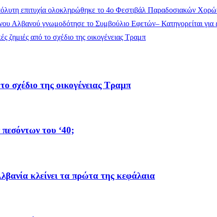
όλυτη επιτυχία ολοκληρώθηκε το 4ο Φεστιβάλ Παραδοσιακών Χορώ
ου Αλβανού γνωμοδότησε το Συμβούλιο Εφετών– Κατηγορείται για έ
ς ζημιές από το σχέδιο της οικογένειας Τραμπ
το σχέδιο της οικογένειας Τραμπ
 πεσόντων του ‘40;
λβανία κλείνει τα πρώτα της κεφάλαια