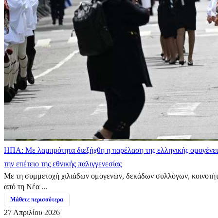
ΗΠΑ: Με λαμπρότητα διεξήχθη η παρέλαση της ελληνικής ομογένει
την επέτειο της εθνικής παλιγγενεσίας
Με τη συμμετοχή χιλιάδων ομογενών, δεκάδων συλλόγων, κοινοτή
από τη Νέα ...
Μάθετε περισσότερα
27 Απριλίου 2026