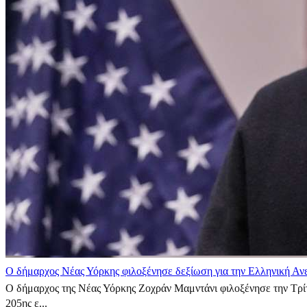
Ο δήμαρχος Νέας Υόρκης φιλοξένησε δεξίωση για την Ελληνική Αν
Ο δήμαρχος της Νέας Υόρκης Ζοχράν Μαμντάνι φιλοξένησε την Τρίτ
205ης ε...