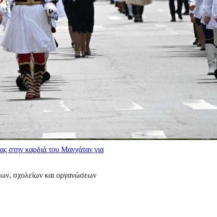
ας στην καρδιά του Μανχάταν για
των, σχολείων και οργανώσεων