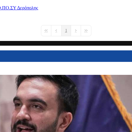
.ΠΟ.ΣΥ Δερόπολης
1
First Page
Previous Page
Next Page
Last Page