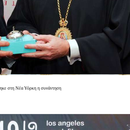
θηκε στη Νέα Υόρκη η συνάντηση