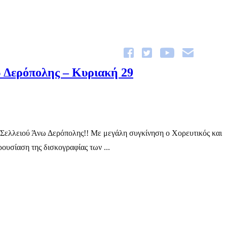
 Δερόπολης – Κυριακή 29
 Σελλειού Άνω Δερόπολης!! Mε μεγάλη συγκίνηση o Χορευτικός και
ουσίαση της δισκογραφίας των ...