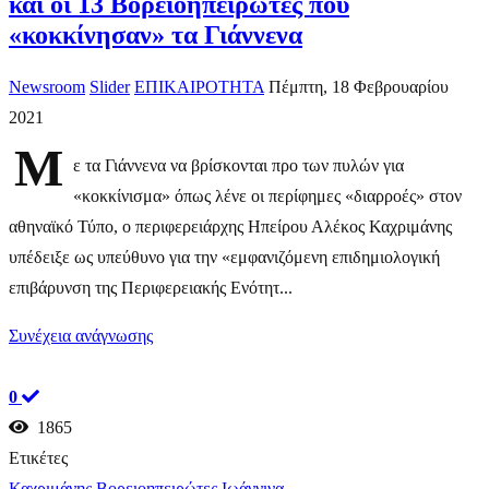
και οι 13 Βορειοηπειρώτες που
«κοκκίνησαν» τα Γιάννενα
Newsroom
Slider
ΕΠΙΚΑΙΡΟΤΗΤΑ
Πέμπτη, 18 Φεβρουαρίου
2021
Μ
ε τα Γιάννενα να βρίσκονται προ των πυλών για
«κοκκίνισμα» όπως λένε οι περίφημες «διαρροές» στον
αθηναϊκό Τύπο, ο περιφερειάρχης Ηπείρου Αλέκος Καχριμάνης
υπέδειξε ως υπεύθυνο για την «εμφανιζόμενη επιδημιολογική
επιβάρυνση της Περιφερειακής Ενότητ...
Συνέχεια ανάγνωσης
0
1865
Ετικέτες
Καχριμάνης
Βορειοηπειρώτες
Ιωάννινα