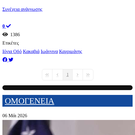
Συνέχεια ανάγνωσης
0
1386
Ετικέτες
Ιόνια Οδό
Κακαβιά
Ιωάννινα
Καχριμάνης
1
First Page
Previous Page
Next Page
Last Page
ΟΜΟΓΕΝΕΙΑ
06 Μάι 2026