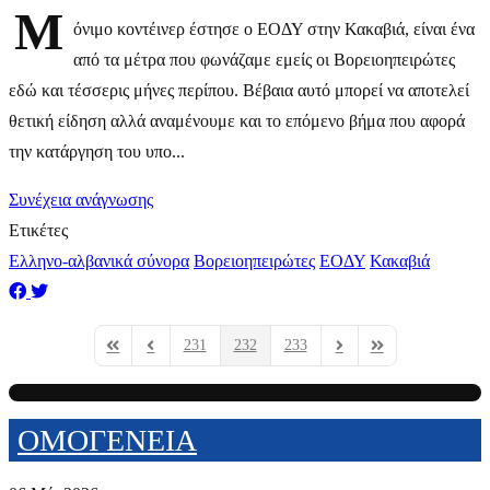
Μ
όνιμο κοντέινερ έστησε ο ΕΟΔΥ στην Κακαβιά, είναι ένα
από τα μέτρα που φωνάζαμε εμείς οι Βορειοηπειρώτες
εδώ και τέσσερις μήνες περίπου. Βέβαια αυτό μπορεί να αποτελεί
θετική είδηση αλλά αναμένουμε και το επόμενο βήμα που αφορά
την κατάργηση του υπο...
Συνέχεια ανάγνωσης
Ετικέτες
Ελληνο-αλβανικά σύνορα
Βορειοηπειρώτες
ΕΟΔΥ
Κακαβιά
231
232
233
First Page
Previous Page
Next Page
Last Page
ΟΜΟΓΕΝΕΙΑ