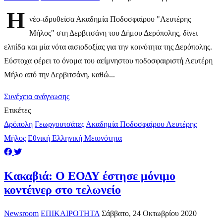
Η
νέο-ιδρυθείσα Ακαδημία Ποδοσφαίρου "Λευτέρης
Μήλος" στη Δερβιτσάνη του Δήμου Δερόπολης, δίνει
ελπίδα και μία νότα αισιοδοξίας για την κοινότητα της Δερόπολης.
Εύστοχα φέρει το όνομα του αείμνηστου ποδοσφαιριστή Λευτέρη
Μήλο από την Δερβιτσάνη, καθώ...
Συνέχεια ανάγνωσης
Ετικέτες
Δρόπολη
Γεωργουτσάτες
Ακαδημία Ποδοσφαίρου Λευτέρης
Μήλος
Εθνική Ελληνική Μειονότητα
Κακαβιά: O ΕΟΔΥ έστησε μόνιμο
κοντέινερ στο τελωνείο
Newsroom
ΕΠΙΚΑΙΡΟΤΗΤΑ
Σάββατο, 24 Οκτωβρίου 2020