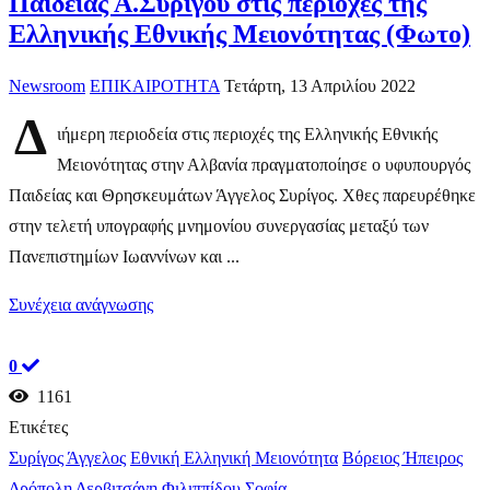
Παιδείας Α.Συρίγου στις περιοχές της
Ελληνικής Εθνικής Μειονότητας (Φωτο)
Newsroom
ΕΠΙΚΑΙΡΟΤΗΤΑ
Τετάρτη, 13 Απριλίου 2022
Δ
ιήμερη περιοδεία στις περιοχές της Ελληνικής Εθνικής
Μειονότητας στην Αλβανία πραγματοποίησε ο υφυπουργός
Παιδείας και Θρησκευμάτων Άγγελος Συρίγος. Χθες παρευρέθηκε
στην τελετή υπογραφής μνημονίου συνεργασίας μεταξύ των
Πανεπιστημίων Ιωαννίνων και ...
Συνέχεια ανάγνωσης
0
1161
Ετικέτες
Συρίγος Άγγελος
Εθνική Ελληνική Μειονότητα
Βόρειος Ήπειρος
Δρόπολη
Δερβιτσάνη
Φιλιππίδου Σοφία