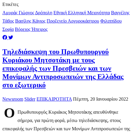
Ετικέτες
Αμυράς Γιώργος
Δρόπολη
Εθνική Ελληνική Μειονότητα
Βαγγέλης
Τάβος
Βασίλης Κάγιος
Προξενείο Αργυροκάστρου
Φιλιππίδου
Σοφία
Βόρειος Ήπειρος
Tηλεδιάσκεψη του Πρωθυπουργού
Κυριάκου Μητσοτάκη με τους
επικεφαλής των Πρεσβειών και των
Μονίμων Αντιπροσωπειών της Ελλάδας
στο εξωτερικό
Newsroom
Slider
ΕΠΙΚΑΙΡΟΤΗΤΑ
Πέμπτη, 20 Ιανουαρίου 2022
Ο
Πρωθυπουργός Κυριάκος Μητσοτάκης απευθύνθηκε
σήμερα, για πρώτη φορά, μέσω τηλεδιάσκεψης, στους
επικεφαλής των Πρεσβειών και των Μονίμων Αντιπροσωπειών της