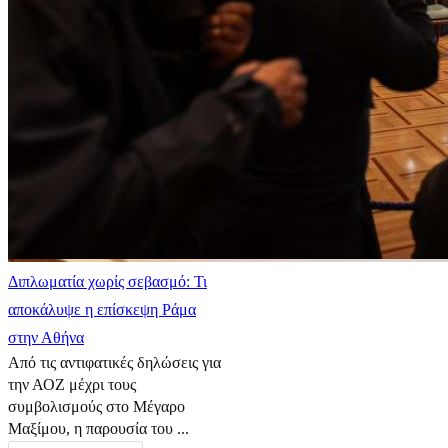
Διπλωματία χωρίς σεβασμό: Τι
αποκάλυψε η επίσκεψη Ράμα
στην Αθήνα
Από τις αντιφατικές δηλώσεις για
την ΑΟΖ μέχρι τους
συμβολισμούς στο Μέγαρο
Μαξίμου, η παρουσία του ...