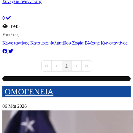
Συνέχεια ανάγνωσης
0
1945
Ετικέτες
Κωνσταντίνος Κατσίφας
Φιλιππίδου Σοφία
Βλάσης Κωνσταντίνος
1
First Page
Previous Page
Next Page
Last Page
ΟΜΟΓΕΝΕΙΑ
06 Μάι 2026