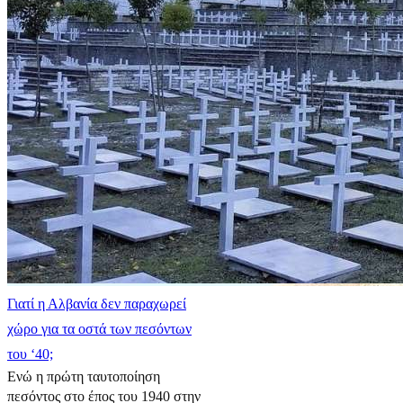
Γιατί η Αλβανία δεν παραχωρεί
χώρο για τα οστά των πεσόντων
του ‘40;
Ενώ η πρώτη ταυτοποίηση
πεσόντος στο έπος του 1940 στην