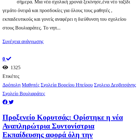
σήμερα. Μια νέα σχολική χρονιά ξεκίνησε,ένα νέο ταξίδι
γεμάτο όνειρά και προσδοκίες για όλους τους μαθητές ,
εκπαιδευτικούς και γονείς αναφέρει η διεύθυνση του σχολείου
στους Βουλιαράτες. Το νηπ...
Συνέχεια ανάγνωσης
0
1325
Ετικέτες
Δρόπολη
Μαθητές
Σχολεία Βορείου Ηπείρου
Σχολειο Δερβιτσάνης
Σχολείο Βουλιαράτες
Προξενείο Κορυτσάς: Ορίστηκε η νέα
Αναπληρώτρια Συντονίστρια
Εκπαίδευσης αφορά όλη την