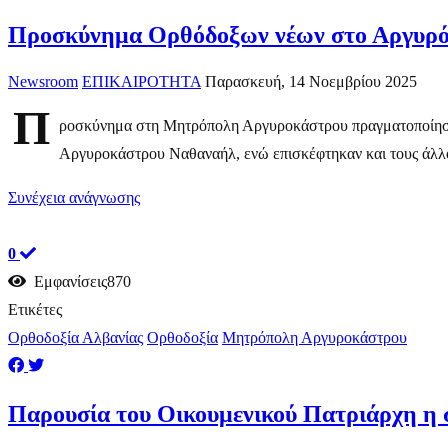
Προσκύνημα Ορθόδοξων νέων στο Αργυρ
Newsroom
ΕΠΙΚΑΙΡΟΤΗΤΑ
Παρασκευή, 14 Νοεμβρίου 2025
Π
ροσκύνημα στη Μητρόπολη Αργυροκάστρου πραγματοποίησαν 
Αργυροκάστρου Ναθαναήλ, ενώ επισκέφτηκαν και τους άλλου
Συνέχεια ανάγνωσης
0
Εμφανίσεις870
Ετικέτες
Ορθοδοξία Αλβανίας
Ορθοδοξία
Μητρόπολη Αργυροκάστρου
Παρουσία του Οικουμενικού Πατριάρχη η σ