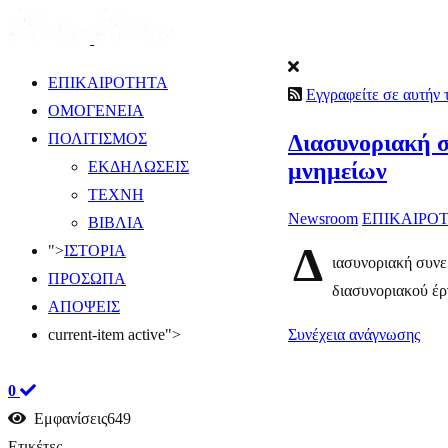
ΕΠΙΚΑΙΡΟΤΗΤΑ
Εγγραφείτε σε αυτήν
ΟΜΟΓΕΝΕΙΑ
Διασυνοριακή σ
ΠΟΛΙΤΙΣΜΟΣ
μνημείων
ΕΚΔΗΛΩΣΕΙΣ
ΤΕΧΝΗ
Newsroom
ΕΠΙΚΑΙΡΟ
ΒΙΒΛΙΑ
Δ
">
ΙΣΤΟΡΙΑ
ιασυνοριακή συνε
ΠΡΟΣΩΠΑ
διασυνοριακού έργ
ΑΠΟΨΕΙΣ
Συνέχεια ανάγνωσης
current-item active">
0
Εμφανίσεις649
Ετικέτες