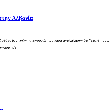
στην Αλβανία
 Ορθόδοξων ναών πανηγυρικά, περίχαρα αντιλάλησαν ότι "ετέχθη υμί
αναρίγησε...