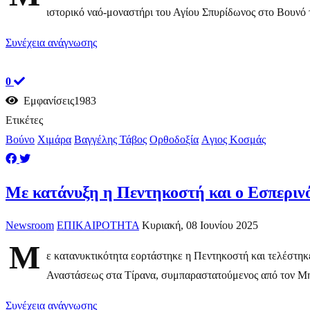
ιστορικό ναό-μοναστήρι του Αγίου Σπυρίδωνος στο Βουνό τ
Συνέχεια ανάγνωσης
0
Εμφανίσεις1983
Ετικέτες
Βούνο
Χιμάρα
Βαγγέλης Τάβος
Ορθοδοξία
Aγιος Κοσμάς
Με κατάνυξη η Πεντηκοστή και ο Εσπερινό
Newsroom
ΕΠΙΚΑΙΡΟΤΗΤΑ
Κυριακή, 08 Ιουνίου 2025
Μ
ε κατανυκτικότητα εορτάστηκε η Πεντηκοστή και τελέστηκ
Αναστάσεως στα Τίρανα, συμπαραστατούμενος από τον Μητ
Συνέχεια ανάγνωσης