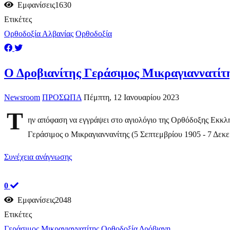
Εμφανίσεις1630
Ετικέτες
Ορθοδοξία Αλβανίας
Ορθοδοξία
Ο Δροβιανίτης Γεράσιμος Μικραγιαννατίτ
Newsroom
ΠΡΟΣΩΠΑ
Πέμπτη, 12 Ιανουαρίου 2023
Τ
ην απόφαση να εγγράψει στο αγιολόγιο της Ορθόδοξης Εκκλη
Γεράσιμος ο Μικραγιαννανίτης (5 Σεπτεμβρίου 1905 - 7 Δεκε
Συνέχεια ανάγνωσης
0
Εμφανίσεις2048
Ετικέτες
Γεράσιμος Μικραγιαννατίτης
Ορθοδοξία
Δρόβιανη