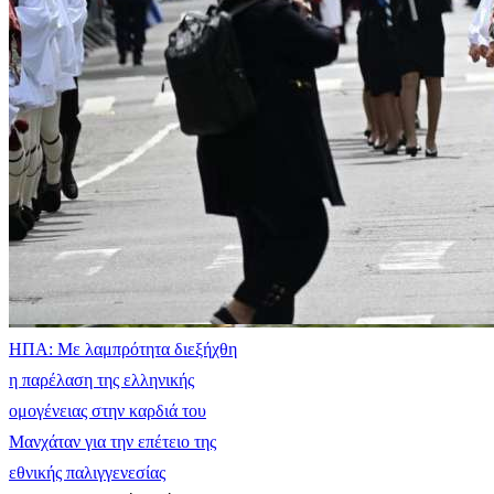
ΗΠΑ: Με λαμπρότητα διεξήχθη
η παρέλαση της ελληνικής
ομογένειας στην καρδιά του
Μανχάταν για την επέτειο της
εθνικής παλιγγενεσίας