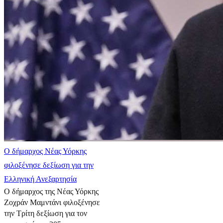
Ο δήμαρχος Νέας Υόρκης
φιλοξένησε δεξίωση για την
Ελληνική Ανεξαρτησία
Ο δήμαρχος της Νέας Υόρκης
Ζοχράν Μαμντάνι φιλοξένησε
την Τρίτη δεξίωση για τον