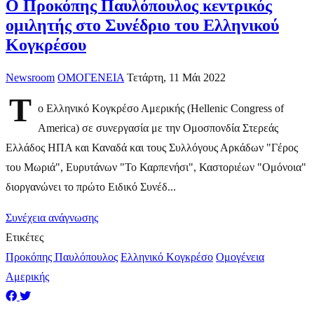
Ο Προκόπης Παυλόπουλος κεντρικός
ομιλητής στο Συνέδριο του Ελληνικού
Κογκρέσου
Newsroom
ΟΜΟΓΕΝΕΙΑ
Τετάρτη, 11 Μάι 2022
T
o Ελληνικό Κογκρέσο Αμερικής (Hellenic Congress of
America) σε συνεργασία με την Ομοσπονδία Στερεάς
Ελλάδος ΗΠΑ και Καναδά και τους Συλλόγους Αρκάδων "Γέρος
του Μωριά", Ευρυτάνων "Το Καρπενήσι", Καστοριέων "Ομόνοια"
διοργανώνει το πρώτο Ειδικό Συνέδ...
Συνέχεια ανάγνωσης
Ετικέτες
Προκόπης Παυλόπουλος
Ελληνικό Κογκρέσο
Ομογένεια
Αμερικής