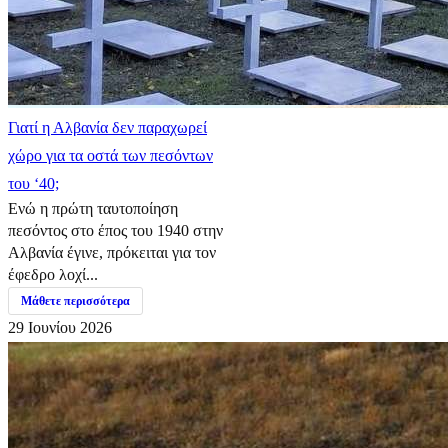
Γιατί η Αλβανία δεν παραχωρεί
χώρο για τα οστά των πεσόντων
του ‘40;
Ενώ η πρώτη ταυτοποίηση
πεσόντος στο έπος του 1940 στην
Αλβανία έγινε, πρόκειται για τον
έφεδρο λοχί...
Μάθετε περισσότερα
29 Ιουνίου 2026