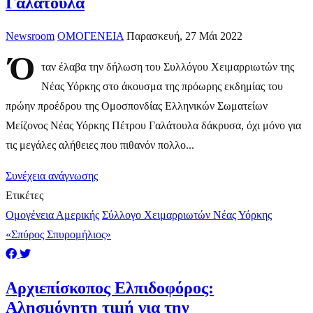
Γαλάτουλα
Newsroom
ΟΜΟΓΕΝΕΙΑ
Παρασκευή, 27 Μάι 2022
Ό
ταν έλαβα την δήλωση του Συλλόγου Χειμαρριωτών της
Νέας Υόρκης στο άκουσμα της πρόωρης εκδημίας του
πρώην προέδρου της Ομοσπονδίας Ελληνικών Σωματείων
Μείζονος Νέας Υόρκης Πέτρου Γαλάτουλα δάκρυσα, όχι μόνο για
τις μεγάλες αλήθειες που πιθανόν πολλο...
Συνέχεια ανάγνωσης
Ετικέτες
Ομογένεια Αμερικής
Σύλλογο Χειμαρριωτών Νέας Υόρκης
«Σπύρος Σπυρομήλιος»
​Αρχιεπίσκοπος Ελπιδοφόρος:
Αλησμόνητη τιμή για την