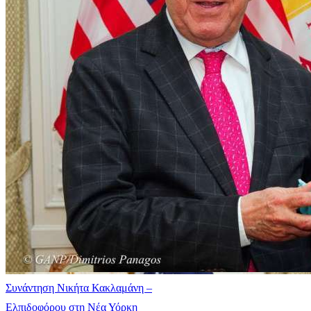
Συνάντηση Νικήτα Κακλαμάνη –
Ελπιδοφόρου στη Νέα Υόρκη