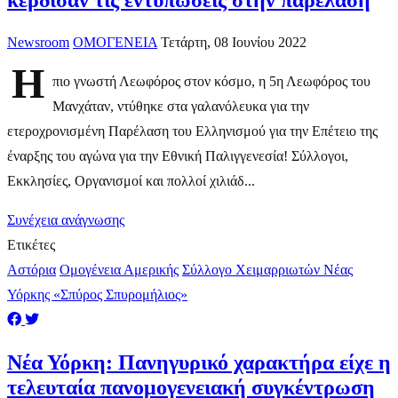
κέρδισαν τις εντυπώσεις στην παρέλαση
Newsroom
ΟΜΟΓΕΝΕΙΑ
Τετάρτη, 08 Ιουνίου 2022
Η
πιο γνωστή Λεωφόρος στον κόσμο, η 5η Λεωφόρος του
Μανχάταν, ντύθηκε στα γαλανόλευκα για την
ετεροχρονισμένη Παρέλαση του Ελληνισμού για την Επέτειο της
έναρξης του αγώνα για την Εθνική Παλιγγενεσία! Σύλλογοι,
Εκκλησίες, Οργανισμοί και πολλοί χιλιάδ...
Συνέχεια ανάγνωσης
Ετικέτες
Αστόρια
Ομογένεια Αμερικής
Σύλλογο Χειμαρριωτών Νέας
Υόρκης «Σπύρος Σπυρομήλιος»
Νέα Υόρκη: Πανηγυρικό χαρακτήρα είχε η
τελευταία πανομογενειακή συγκέντρωση