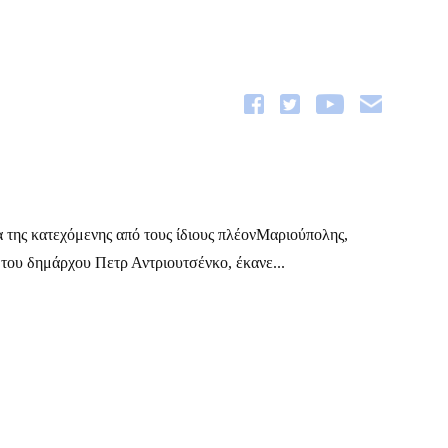
α της κατεχόμενης από τους ίδιους πλέονΜαριούπολης,
ου δημάρχου Πετρ Αντριουτσένκο, έκανε...