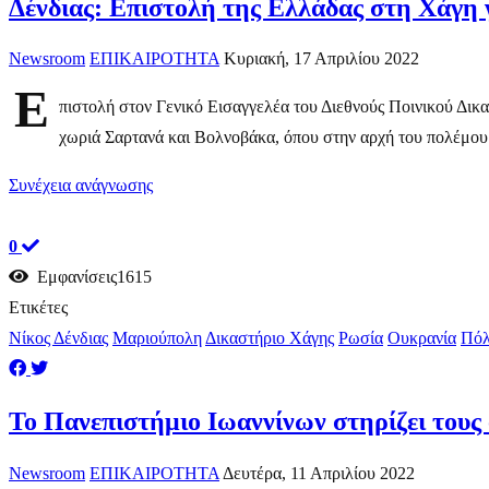
Δένδιας: Επιστολή της Ελλάδας στη Χάγη
Newsroom
ΕΠΙΚΑΙΡΟΤΗΤΑ
Κυριακή, 17 Απριλίου 2022
Ε
πιστολή στον Γενικό Εισαγγελέα του Διεθνούς Ποινικού Δικ
χωριά Σαρτανά και Βολνοβάκα, όπου στην αρχή του πολέμου 
Συνέχεια ανάγνωσης
0
Εμφανίσεις1615
Ετικέτες
Νίκος Δένδιας
Μαριούπολη
Δικαστήριο Χάγης
Ρωσία
Ουκρανία
Πόλ
Το Πανεπιστήμιο Ιωαννίνων στηρίζει τους 
Newsroom
ΕΠΙΚΑΙΡΟΤΗΤΑ
Δευτέρα, 11 Απριλίου 2022