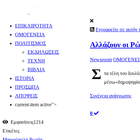
ΕΠΙΚΑΙΡΟΤΗΤΑ
Εγγραφείτε σε αυτήν
ΟΜΟΓΕΝΕΙΑ
​Αλλάζουν οι Ρ
ΠΟΛΙΤΙΣΜΟΣ
ΕΚΔΗΛΩΣΕΙΣ
Newsroom
ΟΜΟΓΕΝΕΙ
ΤΕΧΝΗ
Σ
ΒΙΒΛΙΑ
τα τέλη του Ιουλ
ΙΣΤΟΡΙΑ
μέσω«δημοψηφίσμ
ΠΡΟΣΩΠΑ
Συνέχεια ανάγνωσης
ΑΠΟΨΕΙΣ
current-item active">
0
Εμφανίσεις1214
Ετικέτες
Μαριούπολη
Ρωσία