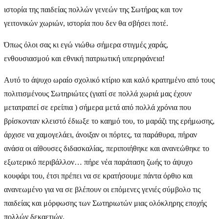
ιστορία της παιδείας πολλών γενεών της Σωτήρας και τον
γειτονικών χωριών, ιστορία που δεν θα σβήσει ποτέ.
Όπως όλοι σας κι εγώ νιώθω σήμερα στιγμές χαράς,
ενθουσιασμού και εθνική πατριωτική υπερηφάνεια!
Αυτό το άψυχο ωραίο σχολικό κτίριο και καλό κρατημένο από τους
πολιτισμένους Σωτηριώτες (γιατί σε πολλά χωριά μας έχουν
μετατραπεί σε ερείπια ) σήμερα μετά από πολλά χρόνια που
βρίσκονταν κλειστό έδιωξε το καημό του, το μαράζι της ερήμωσης,
άρχισε να χαμογελάει, άνοιξαν οι πόρτες, τα παράθυρα, πήραν
ανάσα οι αίθουσες διδασκαλίας, περιποιήθηκε και ανανεώθηκε το
εξωτερικό περιβάλλον… πήρε νέα παράταση ζωής το άψυχο
κουφάρι του, έτσι πρέπει να σε κρατήσουμε πάντα όρθιο και
ανανεωμένο για να σε βλέπουν οι επόμενες γενιές σύμβολο τις
παιδείας και μόρφωσης των Σωτηριωτών μιας ολόκληρης εποχής
πολλών δεκαετιών.