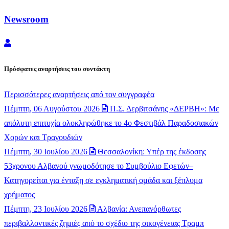
Newsroom
Newsroom
Πρόσφατες αναρτήσεις του συντάκτη
Περισσότερες αναρτήσεις από τον συγγραφέα
Πέμπτη, 06 Αυγούστου 2026
Π.Σ. Δερβιτσάνης «ΔΕΡΒΗ»: Με
απόλυτη επιτυχία ολοκληρώθηκε το 4ο Φεστιβάλ Παραδοσιακών
Χορών και Τραγουδιών
Πέμπτη, 30 Ιουλίου 2026
Θεσσαλονίκη: Υπέρ της έκδοσης
53χρονου Αλβανού γνωμοδότησε το Συμβούλιο Εφετών–
Κατηγορείται για ένταξη σε εγκληματική ομάδα και ξέπλυμα
χρήματος
Πέμπτη, 23 Ιουλίου 2026
Αλβανία: Ανεπανόρθωτες
περιβαλλοντικές ζημιές από το σχέδιο της οικογένειας Τραμπ