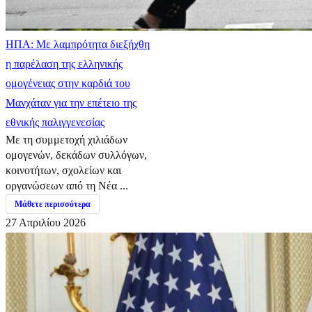
ΗΠΑ: Με λαμπρότητα διεξήχθη
η παρέλαση της ελληνικής
ομογένειας στην καρδιά του
Μανχάταν για την επέτειο της
εθνικής παλιγγενεσίας
Με τη συμμετοχή χιλιάδων
ομογενών, δεκάδων συλλόγων,
κοινοτήτων, σχολείων και
οργανώσεων από τη Νέα ...
Μάθετε περισσότερα
27 Απριλίου 2026