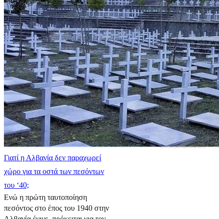
Γιατί η Αλβανία δεν παραχωρεί
χώρο για τα οστά των πεσόντων
του ‘40;
Ενώ η πρώτη ταυτοποίηση
πεσόντος στο έπος του 1940 στην
Αλβανία έγινε, πρόκειται για τον