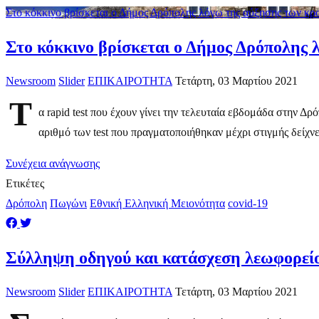
Στο κόκκινο βρίσκεται ο Δήμος Δρόπολης λόγω της αύξησης των κ
Στο κόκκινο βρίσκεται ο Δήμος Δρόπολης
Newsroom
Slider
ΕΠΙΚΑΙΡΟΤΗΤΑ
Τετάρτη, 03 Μαρτίου 2021
Τ
α rapid test που έχουν γίνει την τελευταία εβδομάδα στην 
αριθμό των test που πραγματοποιήθηκαν μέχρι στιγμής δείχνει
Συνέχεια ανάγνωσης
Ετικέτες
Δρόπολη
Πωγώνι
Εθνική Ελληνική Μειονότητα
covid-19
Σύλληψη οδηγού και κατάσχεση λεωφορεί
Newsroom
Slider
ΕΠΙΚΑΙΡΟΤΗΤΑ
Τετάρτη, 03 Μαρτίου 2021