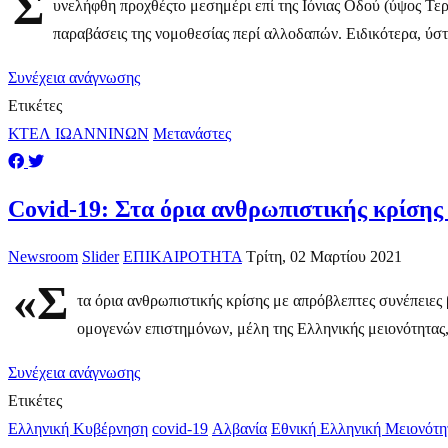
Σ
υνελήφθη προχθέςτο μεσημέρι επί της Ιόνιας Οδού (ύψος Τε
παραβάσεις της νομοθεσίας περί αλλοδαπών. Ειδικότερα, ύστε
Συνέχεια ανάγνωσης
Ετικέτες
ΚΤΕΛ ΙΩΑΝΝΙΝΩΝ
Μετανάστες
Covid-19: Στα όρια ανθρωπιστικής κρίσης
Newsroom
Slider
ΕΠΙΚΑΙΡΟΤΗΤΑ
Τρίτη, 02 Μαρτίου 2021
«Σ
τα όρια ανθρωπιστικής κρίσης με απρόβλεπτες συνέπειες
ομογενών επιστημόνων, μέλη της Ελληνικής μειονότητας, 
Συνέχεια ανάγνωσης
Ετικέτες
Ελληνική Κυβέρνηση
covid-19
Αλβανία
Εθνική Ελληνική Μειονότη