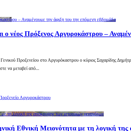
όκαστρου – Αναμένουμε την άφιξη του την επόμενη εβδομάδα
ι ο νέος Πρόξενος Αργυροκάστρου – Αναμέν
ου Γενικού Προξενείου στο Αργυρόκαστρου ο κύριος Σαχαρίδης Δη
στε να μεταβεί από...
Προξενείο Αργυροκάστρου
 με τη λογική της απόκρυψης των ιστορικών γεγονότων
ηνική Εθνική Μειονότητα με τη λογική της