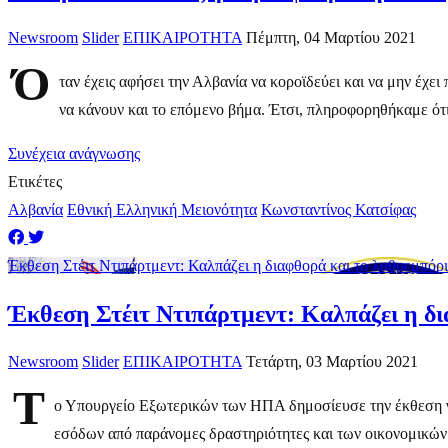
Newsroom
Slider
ΕΠΙΚΑΙΡΟΤΗΤΑ
Πέμπτη, 04 Μαρτίου 2021
Ό
ταν έχεις αφήσει την Αλβανία να κοροϊδεύει και να μην έχε
να κάνουν και το επόμενο βήμα. Έτσι, πληροφορηθήκαμε ότι 
Συνέχεια ανάγνωσης
Ετικέτες
Αλβανία
Εθνική Ελληνική Μειονότητα
Κωνσταντίνος Κατσίφας
Έκθεση Στέιτ Ντιπάρτμεντ: Καλπάζει η διαφθορά και το λαθρεμπόρ
Έκθεση Στέιτ Ντιπάρτμεντ: Καλπάζει η δ
Newsroom
Slider
ΕΠΙΚΑΙΡΟΤΗΤΑ
Τετάρτη, 03 Μαρτίου 2021
Τ
ο Υπουργείο Εξωτερικών των ΗΠΑ δημοσίευσε την έκθεση για
εσόδων από παράνομες δραστηριότητες και των οικονομικών 