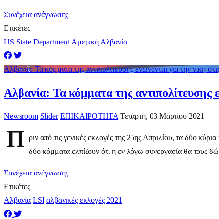
Συνέχεια ανάγνωσης
Ετικέτες
US State Department
Αμερική
Αλβανία
Αλβανία: Τα κόμματα της αντιπολίτευσης ενώνονται για την νίκη στι
Αλβανία: Τα κόμματα της αντιπολίτευσης ε
Newsroom
Slider
ΕΠΙΚΑΙΡΟΤΗΤΑ
Τετάρτη, 03 Μαρτίου 2021
Π
ριν από τις γενικές εκλογές της 25ης Απριλίου, τα δύο κ
δύο κόμματα ελπίζουν ότι η εν λόγω συνεργασία θα τους δώσ
Συνέχεια ανάγνωσης
Ετικέτες
Αλβανία
LSI
αλβανικές εκλογές 2021