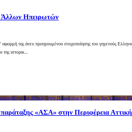
ων Άλλων Ηπειρωτών
' αφορμή της άνευ προηγουμένου στοχοποίησης του γηγενούς Ελληνισ
 της ιστορικ...
υμμαχία για την Αττική» στην Περιφέρεια Αττικής με τον Υπουργό 
ς παράταξης «ΑΣΑ» στην Περιφέρεια Αττικ