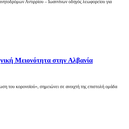
κινητοδρόμων Αντιρρίου – Ιωαννίνων οδηγός λεωφορείου για
ληνική Μειονότητα στην Αλβανία
λωση του κορονοϊού», σημειώνει σε ανοιχτή της επιστολή ομάδα