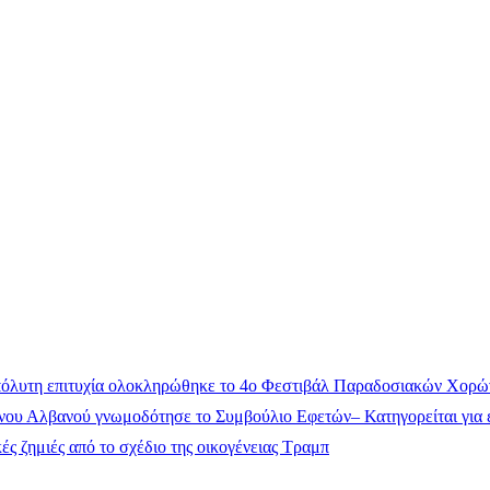
όλυτη επιτυχία ολοκληρώθηκε το 4ο Φεστιβάλ Παραδοσιακών Χορώ
ου Αλβανού γνωμοδότησε το Συμβούλιο Εφετών– Κατηγορείται για έ
ς ζημιές από το σχέδιο της οικογένειας Τραμπ