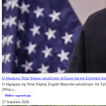
Ο δήμαρχος Νέας Υόρκης φιλοξένησε δεξίωση για την Ελληνική Αν
Ο δήμαρχος της Νέας Υόρκης Ζοχράν Μαμντάνι φιλοξένησε την Τρίτ
205ης ε...
Μάθετε περισσότερα
27 Απριλίου 2026