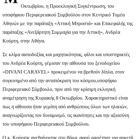
Οκτωβρίου, η Προεκλογική Συγκέντρωση, του
υποψήφιου Περιφερειακού Συμβούλου στον Κεντρικό Τομέα
Αθηνών με την παράταξη «Αττική Μπροστά» και Επικεφαλής της
παράταξης «Ανεξάρτητη Συμμαχία για την Αττική», Ανδρέα
Κούρτη, στην Αθήνα.
Σε κλίμα αισιοδοξίας και μαχητικότητας, φίλοι και υποστηρικτές
του Ανδρέα Κούρτη, γέμισαν την αίθουσα του ξενοδοχείου
«DIVANI CARAVEL» προκειμένου να βρεθούν δίπλα, στον
συγκινημένο από την ανταπόκριση του κόσμου,υποψήφιο
Περιφερειακό Σύμβουλο, πριν από την κρίσιμη εκλογική
αναμέτρηση της Κυριακής 8 Οκτωβρίου. Χαρακτηριστικό είναι
πως η αίθουσα ήταν γεμάτη από ανθρώπους όλων των ηλικιών,
αναγνωρίζοντας τον δυναμισμό, τις ικανότητες και την αξιοσύνη
του υποψήφιου Περιφερειακού Συμβούλου.
Ο κ. Κούρτης ανεβαίνοντας στο βήμα, αφού χαιρέτησε για αρκετή