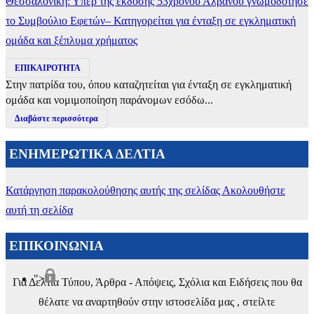
Θεσσαλονίκη: Υπέρ της έκδοσης 53χρονου Αλβανού γνωμοδότησε
το Συμβούλιο Εφετών– Κατηγορείται για ένταξη σε εγκληματική
ομάδα και ξέπλυμα χρήματος
ΕΠΙΚΑΙΡΟΤΗΤΑ
Στην πατρίδα του, όπου καταζητείται για ένταξη σε εγκληματική
ομάδα και νομιμοποίηση παράνομων εσόδω...
Διαβάστε περισσότερα
ΕΝΗΜΕΡΩΤΙΚΑ ΔΕΛΤΙΑ
Κατάργηση παρακολούθησης αυτής της σελίδας
Ακολουθήστε
αυτή τη σελίδα
ΕΠΙΚΟΙΝΩΝΙΑ
">
Για Δελτία Τύπου, Άρθρα - Απόψεις, Σχόλια και Ειδήσεις που θα
θέλατε να αναρτηθούν στην ιστοσελίδα μας , στείλτε