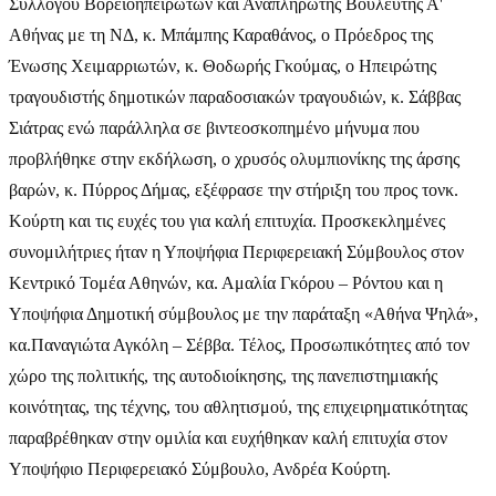
Συλλόγου Βορειοηπειρωτών και Αναπληρωτής Βουλευτής Α'
Αθήνας με τη ΝΔ, κ. Μπάμπης Καραθάνος, ο Πρόεδρος της
Ένωσης Χειμαρριωτών, κ. Θοδωρής Γκούμας, ο Ηπειρώτης
τραγουδιστής δημοτικών παραδοσιακών τραγουδιών, κ. Σάββας
Σιάτρας ενώ παράλληλα σε βιντεοσκοπημένο μήνυμα που
προβλήθηκε στην εκδήλωση, ο χρυσός ολυμπιονίκης της άρσης
βαρών, κ. Πύρρος Δήμας, εξέφρασε την στήριξη του προς τονκ.
Κούρτη και τις ευχές του για καλή επιτυχία. Προσκεκλημένες
συνομιλήτριες ήταν η Υποψήφια Περιφερειακή Σύμβουλος στον
Κεντρικό Τομέα Αθηνών, κα. Αμαλία Γκόρου – Ρόντου και η
Υποψήφια Δημοτική σύμβουλος με την παράταξη «Αθήνα Ψηλά»,
κα.Παναγιώτα Αγκόλη – Σέββα. Τέλος, Προσωπικότητες από τον
χώρο της πολιτικής, της αυτοδιοίκησης, της πανεπιστημιακής
κοινότητας, της τέχνης, του αθλητισμού, της επιχειρηματικότητας
παραβρέθηκαν στην ομιλία και ευχήθηκαν καλή επιτυχία στον
Υποψήφιο Περιφερειακό Σύμβουλο, Ανδρέα Κούρτη.