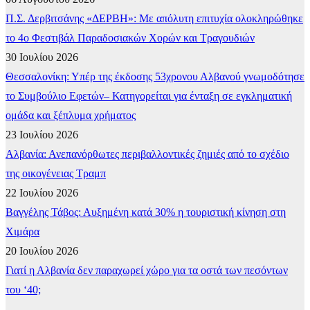
Π.Σ. Δερβιτσάνης «ΔΕΡΒΗ»: Με απόλυτη επιτυχία ολοκληρώθηκε
το 4ο Φεστιβάλ Παραδοσιακών Χορών και Τραγουδιών
30 Ιουλίου 2026
Θεσσαλονίκη: Υπέρ της έκδοσης 53χρονου Αλβανού γνωμοδότησε
το Συμβούλιο Εφετών– Κατηγορείται για ένταξη σε εγκληματική
ομάδα και ξέπλυμα χρήματος
23 Ιουλίου 2026
Αλβανία: Ανεπανόρθωτες περιβαλλοντικές ζημιές από το σχέδιο
της οικογένειας Τραμπ
22 Ιουλίου 2026
Βαγγέλης Τάβος: Αυξημένη κατά 30% η τουριστική κίνηση στη
Χιμάρα
20 Ιουλίου 2026
Γιατί η Αλβανία δεν παραχωρεί χώρο για τα οστά των πεσόντων
του ‘40;