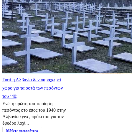
Γιατί η Αλβανία δεν παραχωρεί
χώρο για τα οστά των πεσόντων
του ‘40;
Ενώ η πρώτη ταυτοποίηση
πεσόντος στο έπος του 1940 στην
Αλβανία έγινε, πρόκειται για τον
έφεδρο λοχί...
Μάθετε περισσότερα