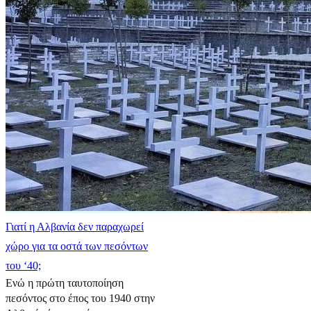
Γιατί η Αλβανία δεν παραχωρεί
χώρο για τα οστά των πεσόντων
του ‘40;
Ενώ η πρώτη ταυτοποίηση
πεσόντος στο έπος του 1940 στην