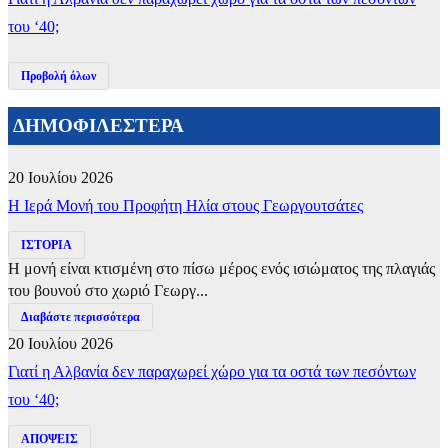
του ‘40;
Προβολή όλων
ΔΗΜΟΦΙΛΕΣΤΕΡΑ
20 Ιουλίου 2026
​Η Ιερά Μονή του Προφήτη Ηλία στους Γεωργουτσάτες
ΙΣΤΟΡΙΑ
Η μονή είναι κτισμένη στο πίσω μέρος ενός ισιώματος της πλαγιάς
του βουνού στο χωριό Γεωργ...
Διαβάστε περισσότερα
20 Ιουλίου 2026
Γιατί η Αλβανία δεν παραχωρεί χώρο για τα οστά των πεσόντων
του ‘40;
ΑΠΟΨΕΙΣ