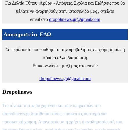
Για Δελτία Τύπου, Άρθρα - Απόψεις, Σχόλια και Ειδήσεις που θα
θέλατε να αναρτηθούν στην ιστοσελίδα μας , στείλτε
email στο
dropolinews.gr@gmail.com
Διαφημιστείτε ΕΔΩ
Σε περίπτωση που επιθυμείτε την προβολή της επιχείρηση σας ή
κάποια άλλη διαφήμιση
Επικοινωνήστε μαζί μας στο email:
dropolinews.gr@gmail.com
Dropolinews
Το σύνολο του περιεχομένου και των υπηρεσιών του
dropolinews.gr διατίθεται στους επισκέπτες αυστηρά για
προσωπική χρήση. Απαγορεύεται η χρήση ή αναδημοσίευσή του,
σε οποιοδήποτε μέσο, μετά ή άνευ επεξεργασίας, χωρίς γραπτή