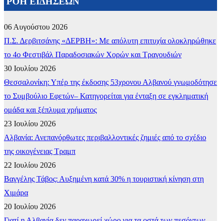
ΡΟΗ ΕΙΔΗΣΕΩΝ
06 Αυγούστου 2026
Π.Σ. Δερβιτσάνης «ΔΕΡΒΗ»: Με απόλυτη επιτυχία ολοκληρώθηκε
το 4ο Φεστιβάλ Παραδοσιακών Χορών και Τραγουδιών
30 Ιουλίου 2026
Θεσσαλονίκη: Υπέρ της έκδοσης 53χρονου Αλβανού γνωμοδότησε
το Συμβούλιο Εφετών– Κατηγορείται για ένταξη σε εγκληματική
ομάδα και ξέπλυμα χρήματος
23 Ιουλίου 2026
Αλβανία: Ανεπανόρθωτες περιβαλλοντικές ζημιές από το σχέδιο
της οικογένειας Τραμπ
22 Ιουλίου 2026
Βαγγέλης Τάβος: Αυξημένη κατά 30% η τουριστική κίνηση στη
Χιμάρα
20 Ιουλίου 2026
Γιατί η Αλβανία δεν παραχωρεί χώρο για τα οστά των πεσόντων