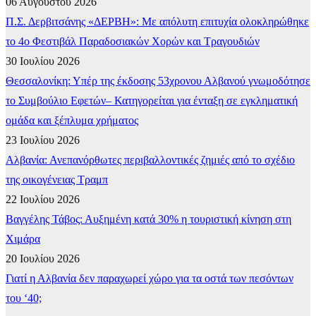
06 Αυγούστου 2026
Π.Σ. Δερβιτσάνης «ΔΕΡΒΗ»: Με απόλυτη επιτυχία ολοκληρώθηκε
το 4ο Φεστιβάλ Παραδοσιακών Χορών και Τραγουδιών
30 Ιουλίου 2026
Θεσσαλονίκη: Υπέρ της έκδοσης 53χρονου Αλβανού γνωμοδότησε
το Συμβούλιο Εφετών– Κατηγορείται για ένταξη σε εγκληματική
ομάδα και ξέπλυμα χρήματος
23 Ιουλίου 2026
Αλβανία: Ανεπανόρθωτες περιβαλλοντικές ζημιές από το σχέδιο
της οικογένειας Τραμπ
22 Ιουλίου 2026
Βαγγέλης Τάβος: Αυξημένη κατά 30% η τουριστική κίνηση στη
Χιμάρα
20 Ιουλίου 2026
Γιατί η Αλβανία δεν παραχωρεί χώρο για τα οστά των πεσόντων
του ‘40;