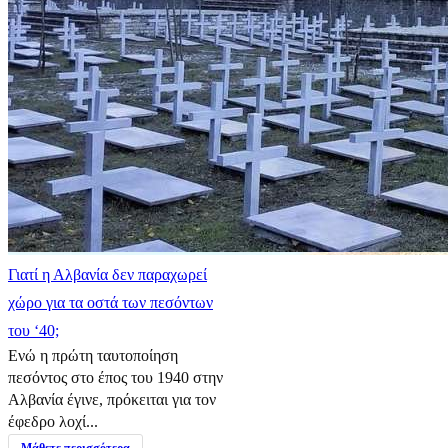
Γιατί η Αλβανία δεν παραχωρεί
χώρο για τα οστά των πεσόντων
του ‘40;
Ενώ η πρώτη ταυτοποίηση
πεσόντος στο έπος του 1940 στην
Αλβανία έγινε, πρόκειται για τον
έφεδρο λοχί...