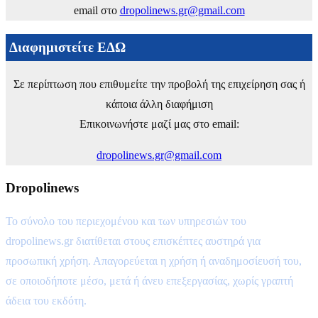
email στο
dropolinews.gr@gmail.com
Διαφημιστείτε ΕΔΩ
Σε περίπτωση που επιθυμείτε την προβολή της επιχείρηση σας ή
κάποια άλλη διαφήμιση
Επικοινωνήστε μαζί μας στο email:
dropolinews.gr@gmail.com
Dropolinews
Το σύνολο του περιεχομένου και των υπηρεσιών του
dropolinews.gr διατίθεται στους επισκέπτες αυστηρά για
προσωπική χρήση. Απαγορεύεται η χρήση ή αναδημοσίευσή του,
σε οποιοδήποτε μέσο, μετά ή άνευ επεξεργασίας, χωρίς γραπτή
άδεια του εκδότη.