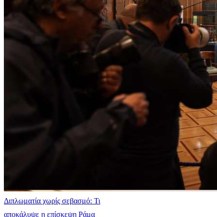
Διπλωματία χωρίς σεβασμό: Τι
αποκάλυψε η επίσκεψη Ράμα