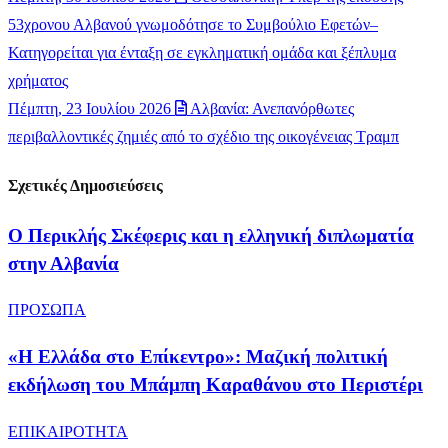
53χρονου Αλβανού γνωμοδότησε το Συμβούλιο Εφετών–
Κατηγορείται για ένταξη σε εγκληματική ομάδα και ξέπλυμα
χρήματος
Πέμπτη, 23 Ιουλίου 2026
Αλβανία: Ανεπανόρθωτες
περιβαλλοντικές ζημιές από το σχέδιο της οικογένειας Τραμπ
Σχετικές Δημοσιεύσεις
Ο Περικλής Σκέφερις και η ελληνική διπλωματία
στην Αλβανία
ΠΡΟΣΩΠΑ
«Η Ελλάδα στο Επίκεντρο»: Μαζική πολιτική
εκδήλωση του Μπάμπη Καραθάνου στο Περιστέρι
ΕΠΙΚΑΙΡΟΤΗΤΑ