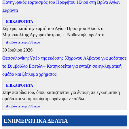
Πανηγυρικός εορτασμός του Προφήτου Ηλιού στη Βρίνα Αγίων
Σαράντα
ΕΠΙΚΑΙΡΟΤΗΤΑ
Σήμερα, κατά την εορτή του Αγίου Προφήτου Ηλιού, ο
Μητροπολίτης Αργυροκάστρου, κ. Ναθαναήλ, προέστη ...
Διαβάστε περισσότερα
30 Ιουλίου 2026
Θεσσαλονίκη: Υπέρ της έκδοσης 53χρονου Αλβανού γνωμοδότησε
το Συμβούλιο Εφετών– Κατηγορείται για ένταξη σε εγκληματική
ομάδα και ξέπλυμα χρήματος
ΕΠΙΚΑΙΡΟΤΗΤΑ
Στην πατρίδα του, όπου καταζητείται για ένταξη σε εγκληματική
ομάδα και νομιμοποίηση παράνομων εσόδω...
Διαβάστε περισσότερα
ΕΝΗΜΕΡΩΤΙΚΑ ΔΕΛΤΙΑ