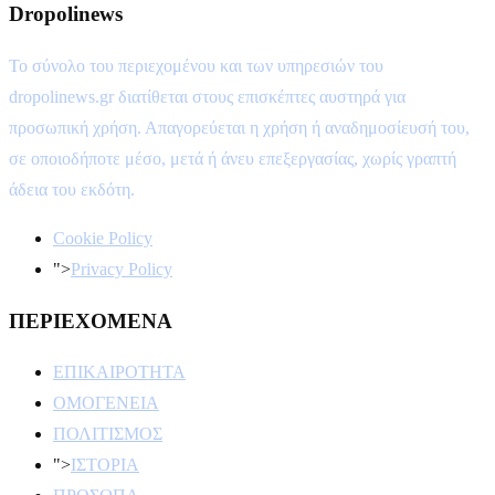
Dropolinews
Το σύνολο του περιεχομένου και των υπηρεσιών του
dropolinews.gr διατίθεται στους επισκέπτες αυστηρά για
προσωπική χρήση. Απαγορεύεται η χρήση ή αναδημοσίευσή του,
σε οποιοδήποτε μέσο, μετά ή άνευ επεξεργασίας, χωρίς γραπτή
άδεια του εκδότη.
Cookie Policy
">
Privacy Policy
ΠΕΡΙΕΧΟΜΕΝΑ
ΕΠΙΚΑΙΡΟΤΗΤΑ
ΟΜΟΓΕΝΕΙΑ
ΠΟΛΙΤΙΣΜΟΣ
">
ΙΣΤΟΡΙΑ