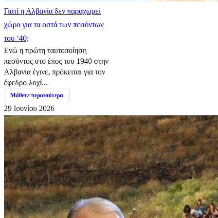
Γιατί η Αλβανία δεν παραχωρεί
χώρο για τα οστά των πεσόντων
του ‘40;
Ενώ η πρώτη ταυτοποίηση
πεσόντος στο έπος του 1940 στην
Αλβανία έγινε, πρόκειται για τον
έφεδρο λοχί...
Μάθετε περισσότερα
29 Ιουνίου 2026