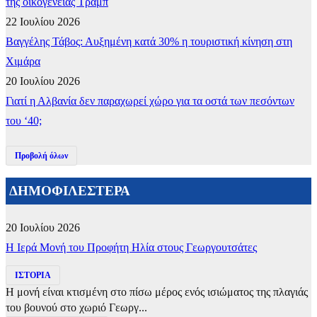
της οικογένειας Τραμπ
22 Ιουλίου 2026
Βαγγέλης Τάβος: Αυξημένη κατά 30% η τουριστική κίνηση στη
Χιμάρα
20 Ιουλίου 2026
Γιατί η Αλβανία δεν παραχωρεί χώρο για τα οστά των πεσόντων
του ‘40;
Προβολή όλων
ΔΗΜΟΦΙΛΕΣΤΕΡΑ
20 Ιουλίου 2026
​Η Ιερά Μονή του Προφήτη Ηλία στους Γεωργουτσάτες
ΙΣΤΟΡΙΑ
Η μονή είναι κτισμένη στο πίσω μέρος ενός ισιώματος της πλαγιάς
του βουνού στο χωριό Γεωργ...