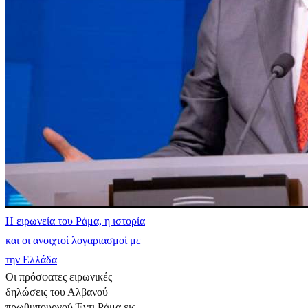
Η ειρωνεία του Ράμα, η ιστορία
και οι ανοιχτοί λογαριασμοί με
την Ελλάδα
Οι πρόσφατες ειρωνικές
δηλώσεις του Αλβανού
πρωθυπουργού Έντι Ράμα εις