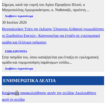
Σήμερα, κατά την εορτή του Αγίου Προφήτου Ηλιού, ο
Μητροπολίτης Αργυροκάστρου, κ. Ναθαναήλ, προέστη ...
Διαβάστε περισσότερα
30 Ιουλίου 2026
Θεσσαλονίκη: Υπέρ της έκδοσης 53χρονου Αλβανού γνωμοδότησε
το Συμβούλιο Εφετών– Κατηγορείται για ένταξη σε εγκληματική
ομάδα και ξέπλυμα χρήματος
ΕΠΙΚΑΙΡΟΤΗΤΑ
Στην πατρίδα του, όπου καταζητείται για ένταξη σε εγκληματική
ομάδα και νομιμοποίηση παράνομων εσόδω...
Διαβάστε περισσότερα
ΕΝΗΜΕΡΩΤΙΚΑ ΔΕΛΤΙΑ
Κατάργηση παρακολούθησης αυτής της σελίδας
Ακολουθήστε
">
αυτή τη σελίδα