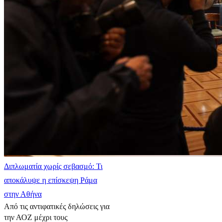
Διπλωματία χωρίς σεβασμό: Τι
αποκάλυψε η επίσκεψη Ράμα
στην Αθήνα
Από τις αντιφατικές δηλώσεις για
την ΑΟΖ μέχρι τους