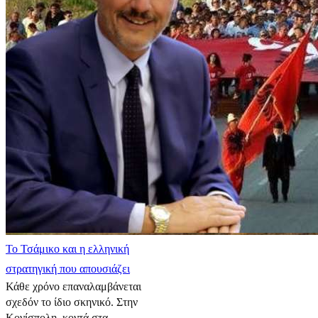
​Το Τσάμικο και η ελληνική
στρατηγική που απουσιάζει
Κάθε χρόνο επαναλαμβάνεται
σχεδόν το ίδιο σκηνικό. Στην
Κονίσπολη, κοντά στα