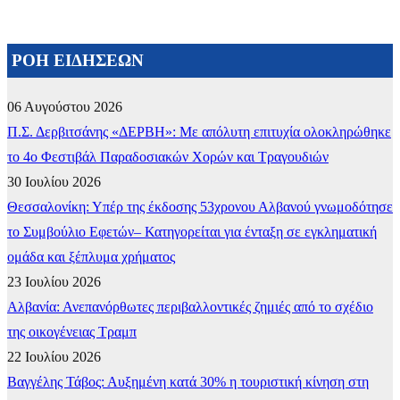
ΡΟΗ ΕΙΔΗΣΕΩΝ
06 Αυγούστου 2026
Π.Σ. Δερβιτσάνης «ΔΕΡΒΗ»: Με απόλυτη επιτυχία ολοκληρώθηκε
το 4ο Φεστιβάλ Παραδοσιακών Χορών και Τραγουδιών
30 Ιουλίου 2026
Θεσσαλονίκη: Υπέρ της έκδοσης 53χρονου Αλβανού γνωμοδότησε
το Συμβούλιο Εφετών– Κατηγορείται για ένταξη σε εγκληματική
ομάδα και ξέπλυμα χρήματος
23 Ιουλίου 2026
Αλβανία: Ανεπανόρθωτες περιβαλλοντικές ζημιές από το σχέδιο
της οικογένειας Τραμπ
22 Ιουλίου 2026
Βαγγέλης Τάβος: Αυξημένη κατά 30% η τουριστική κίνηση στη