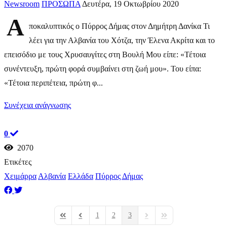
Newsroom
ΠΡΟΣΩΠΑ
Δευτέρα, 19 Οκτωβρίου 2020
Α
ποκαλυπτικός ο Πύρρος Δήμας στον Δημήτρη Δανίκα Τι
λέει για την Αλβανία του Χότζα, την Έλενα Ακρίτα και το
επεισόδιο με τους Χρυσαυγίτες στη Βουλή Μου είπε: «Τέτοια
συνέντευξη, πρώτη φορά συμβαίνει στη ζωή μου». Του είπα:
«Τέτοια περιπέτεια, πρώτη φ...
Συνέχεια ανάγνωσης
0
2070
Ετικέτες
Χειμάρρα
Αλβανία
Ελλάδα
Πύρρος Δήμας
1
2
3
First Page
Previous Page
Next Page
Last Page