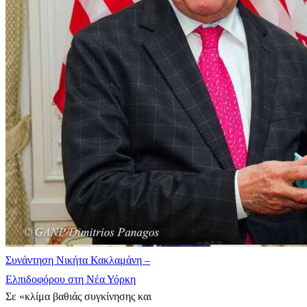
Συνάντηση Νικήτα Κακλαμάνη –
Ελπιδοφόρου στη Νέα Υόρκη
Σε «κλίμα βαθιάς συγκίνησης και