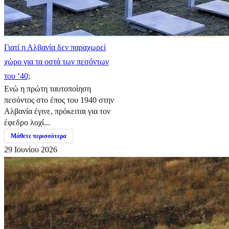
Γιατί η Αλβανία δεν παραχωρεί
χώρο για τα οστά των πεσόντων
του ‘40;
Ενώ η πρώτη ταυτοποίηση
πεσόντος στο έπος του 1940 στην
Αλβανία έγινε, πρόκειται για τον
έφεδρο λοχί...
Μάθετε περισσότερα
29 Ιουνίου 2026