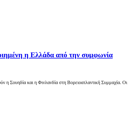
ποιημένη η Ελλάδα από την συμφωνία
ύν η Σουηδία και η Φινλανδία στη Βορειοατλαντική Συμμαχία. Οι