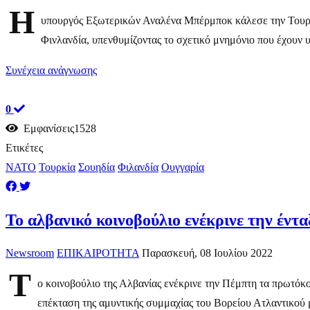
Η
υπουργός Εξωτερικών Αναλένα Μπέρμποκ κάλεσε την Τουρκί
Φινλανδία, υπενθυμίζοντας το σχετικό μνημόνιο που έχουν υ
Συνέχεια ανάγνωσης
0
Εμφανίσεις1528
Ετικέτες
ΝΑΤΟ
Τουρκία
Σουηδία
Φιλανδία
Ουγγαρία
To αλβανικό κοινοβούλιο ενέκρινε την έντ
Newsroom
ΕΠΙΚΑΙΡΟΤΗΤΑ
Παρασκευή, 08 Ιουλίου 2022
Τ
ο κοινοβούλιο της Αλβανίας ενέκρινε την Πέμπτη τα πρωτόκο
επέκταση της αμυντικής συμμαχίας του Βορείου Ατλαντικού μ