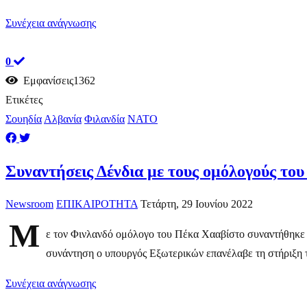
Συνέχεια ανάγνωσης
0
Εμφανίσεις1362
Ετικέτες
Σουηδία
Αλβανία
Φιλανδία
ΝΑΤΟ
Συναντήσεις Δένδια με τους ομόλογούς το
Newsroom
ΕΠΙΚΑΙΡΟΤΗΤΑ
Τετάρτη, 29 Ιουνίου 2022
Μ
ε τον Φινλανδό ομόλογο του Πέκα Χααβίστο συναντήθηκε 
συνάντηση ο υπουργός Εξωτερικών επανέλαβε τη στήριξη τη
Συνέχεια ανάγνωσης