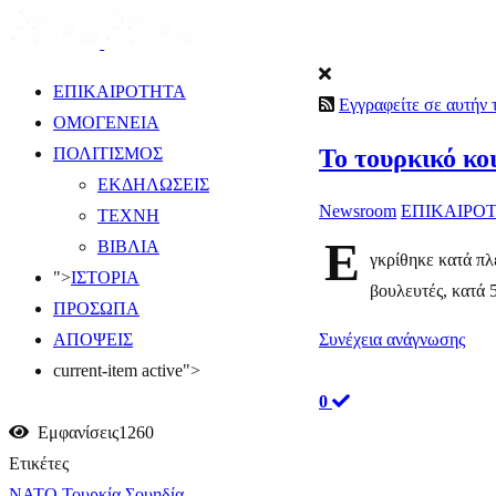
ΕΠΙΚΑΙΡΟΤΗΤΑ
Εγγραφείτε σε αυτήν
ΟΜΟΓΕΝΕΙΑ
Το τουρκικό κο
ΠΟΛΙΤΙΣΜΟΣ
ΕΚΔΗΛΩΣΕΙΣ
Newsroom
ΕΠΙΚΑΙΡΟ
ΤΕΧΝΗ
Ε
ΒΙΒΛΙΑ
γκρίθηκε κατά π
">
ΙΣΤΟΡΙΑ
βουλευτές, κατά 
ΠΡΟΣΩΠΑ
Συνέχεια ανάγνωσης
ΑΠΟΨΕΙΣ
current-item active">
0
Εμφανίσεις1260
Ετικέτες
ΝΑΤΟ
Τουρκία
Σουηδία