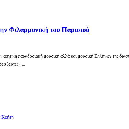
ην Φιλαρμονική του Παρισιού
αι κρητική παραδοσιακή μουσική αλλά και μουσική Ελλήνων της διασπ
ρεσβευτές» ...
ς
Κρήτη