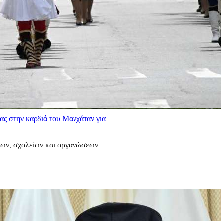
ας στην καρδιά του Μανχάταν για
των, σχολείων και οργανώσεων