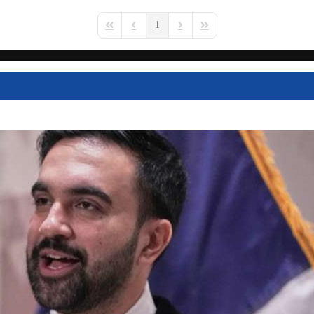
1
First Page
Previous Page
Next Page
Last Page