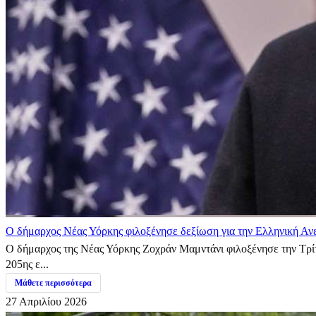
Ο δήμαρχος Νέας Υόρκης φιλοξένησε δεξίωση για την Ελληνική Αν
Ο δήμαρχος της Νέας Υόρκης Ζοχράν Μαμντάνι φιλοξένησε την Τρίτ
205ης ε...
Μάθετε περισσότερα
27 Απριλίου 2026