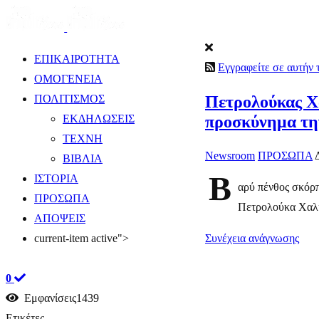
ΕΠΙΚΑΙΡΟΤΗΤΑ
Εγγραφείτε σε αυτήν
ΟΜΟΓΕΝΕΙΑ
Πετρολούκας Χα
ΠΟΛΙΤΙΣΜΟΣ
προσκύνημα τη
ΕΚΔΗΛΩΣΕΙΣ
ΤΕΧΝΗ
Newsroom
ΠΡΟΣΩΠΑ
ΒΙΒΛΙΑ
Β
ΙΣΤΟΡΙΑ
αρύ πένθος σκόρπ
ΠΡΟΣΩΠΑ
Πετρολούκα Χαλκι
ΑΠΟΨΕΙΣ
Συνέχεια ανάγνωσης
current-item active">
0
Εμφανίσεις1439
Ετικέτες