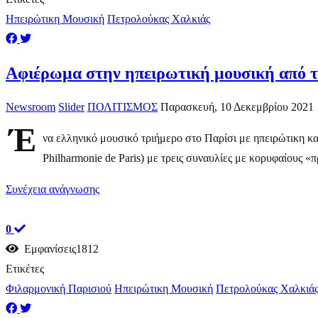
Ηπειρώτικη Μουσική
Πετρολούκας Χαλκιάς
Αφιέρωμα στην ηπειρωτική μουσική από τ
Newsroom
Slider
ΠΟΛΙΤΙΣΜΟΣ
Παρασκευή, 10 Δεκεμβρίου 2021
Έ
να ελληνικό μουσικό τριήμερο στο Παρίσι με ηπειρώτικη κ
Philharmonie de Paris) με τρεις συναυλίες με κορυφαίους «π
Συνέχεια ανάγνωσης
0
Εμφανίσεις1812
Ετικέτες
Φιλαρμονική Παρισιού
Ηπειρώτικη Μουσική
Πετρολούκας Χαλκιά