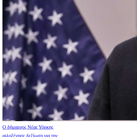
Ο δήμαρχος Νέας Υόρκης
φιλοξένησε δεξίωση για την