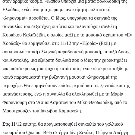
στον αραβικό κόσμο. «Κάπου υπάρχει μια ματιά φολκλορική της
Ελλάδας, ενώ είναι μια χώρα με ανεκτίμητη πολιτιστική
κληρονομιά» προσθέτει. Ο ίδιος, υπογράφει τα σκηνικά της
συναυλίας του δεξοτέχνη ουτίστα και ταλαντούχου συνθέτη
Κυριάκου Καλαϊτζίδη, ο οποίος μαζί με το μουσικό σχήμα του «Εν
Χορδαίς» θα ερμηνεύσει στις 11/12 την «Εξορία» (Exil) με
αντιπροσωπευτική ελληνική παραδοσιακή μουσική, μεταξύ Δύσης
και Ανατολής, μια εξαίρετη δουλειά που ο ίδιος την χαρακτηρίζει
«περισσότερο ως μια ψυχική κατάσταση, ένα εσωτερικό ταξίδι με
κοινό παρανομαστή την βυζαντινή μουσική κληρονομιά της
περιοχής». Θα ερμηνεύσουν επίσης ρεμπέτικα της ξενιτιάς και της
μετανάστευσης, ενώ η συναυλία θα ολοκληρωθεί με τη Μαρία
Φαραντούρη στο 'Ασμα Ασμάτων του Μίκη Θεοδωράκη, από το
Μαουτχάουζεν του Ιάκωβου Καμπανέλη.
Στις 11/12 επίσης, θα πραγματοποιηθεί συναυλία του γαλλικού
κουαρτέτου Quatuor Béla σε έργα Ιάνη Ξενάκη, Γιώργου Απέργη