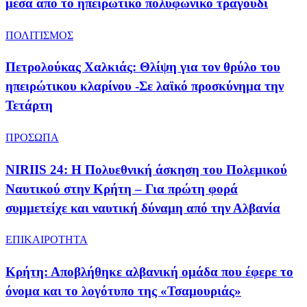
μέσα από το ηπειρώτικο πολυφωνικό τραγούδι
ΠΟΛΙΤΙΣΜΟΣ
Πετρολούκας Χαλκιάς: Θλίψη για τον θρύλο του
ηπειρώτικου κλαρίνου -Σε λαϊκό προσκύνημα την
Τετάρτη
ΠΡΟΣΩΠΑ
NIRIIS 24: Η Πολυεθνική άσκηση του Πολεμικού
Ναυτικού στην Κρήτη – Για πρώτη φορά
συμμετείχε και ναυτική δύναμη από την Αλβανία
ΕΠΙΚΑΙΡΟΤΗΤΑ
Κρήτη: Αποβλήθηκε αλβανική ομάδα που έφερε το
όνομα και το λογότυπο της «Τσαμουριάς»