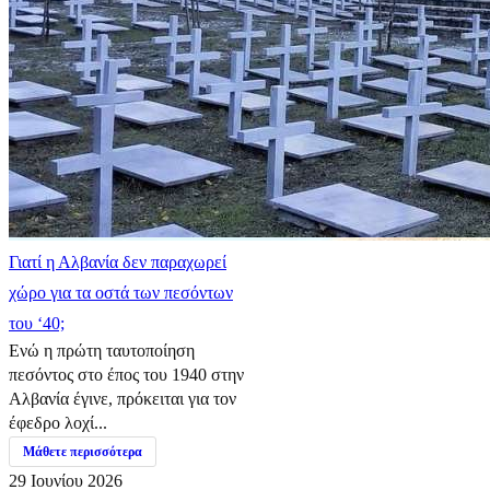
Γιατί η Αλβανία δεν παραχωρεί
χώρο για τα οστά των πεσόντων
του ‘40;
Ενώ η πρώτη ταυτοποίηση
πεσόντος στο έπος του 1940 στην
Αλβανία έγινε, πρόκειται για τον
έφεδρο λοχί...
Μάθετε περισσότερα
29 Ιουνίου 2026