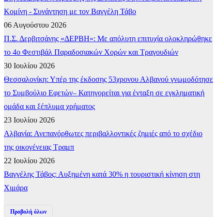
Κομίνη - Συνάντηση με τον Βαγγέλη Τάβο
06 Αυγούστου 2026
Π.Σ. Δερβιτσάνης «ΔΕΡΒΗ»: Με απόλυτη επιτυχία ολοκληρώθηκε
το 4ο Φεστιβάλ Παραδοσιακών Χορών και Τραγουδιών
30 Ιουλίου 2026
Θεσσαλονίκη: Υπέρ της έκδοσης 53χρονου Αλβανού γνωμοδότησε
το Συμβούλιο Εφετών– Κατηγορείται για ένταξη σε εγκληματική
ομάδα και ξέπλυμα χρήματος
23 Ιουλίου 2026
Αλβανία: Ανεπανόρθωτες περιβαλλοντικές ζημιές από το σχέδιο
της οικογένειας Τραμπ
22 Ιουλίου 2026
Βαγγέλης Τάβος: Αυξημένη κατά 30% η τουριστική κίνηση στη
Χιμάρα
Προβολή όλων