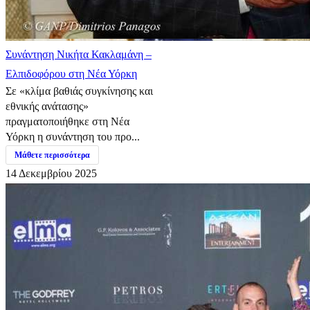
Συνάντηση Νικήτα Κακλαμάνη –
Ελπιδοφόρου στη Νέα Υόρκη
Σε «κλίμα βαθιάς συγκίνησης και
εθνικής ανάτασης»
πραγματοποιήθηκε στη Νέα
Υόρκη η συνάντηση του προ...
Μάθετε περισσότερα
14 Δεκεμβρίου 2025