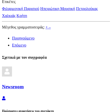
Ετικέτες
Φιλαρμονική Παρισιού
Ηπειρώτικη Μουσική
Πετρολούκας
Χαλκιάς
Κρήτη
Μέγεθος γραμματοσειράς:
+
–
Προηγούμενο
Επόμενο
Σχετικά με τον συγγραφέα
Newsroom
Newsroom
Πρόσφατες αναρτήσεις του συντάκτη