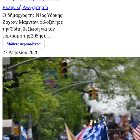
Ελληνική Ανεξαρτησία
Ο δήμαρχος της Νέας Υόρκης
Ζοχράν Μαμντάνι φιλοξένησε
την Τρίτη δεξίωση για τον
εορτασμό της 205ης ε...
Μάθετε περισσότερα
27 Απριλίου 2026