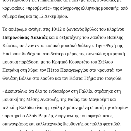
κορυφαίους «πρεσβευτές» της σύγχρονης ελληνικής μουσικής, από
σήμερα έως και τις 12 Δεκεμβρίου.
Το αφιέρωμα ανοίγει στις 10/12 ο ζωντανός θρύλος του κλαρίνου
Πετρολούκας Χαλκιάς
και ο δεξιοτέχνης του λαούτου Βασίλης
Κώστας, σε έναν εντυπωσιακό μουσικό διάλογο. Την «Ψυχή της
Ηπείρου» διαδέχεται στο δεύτερο μέρος της συναυλίας η κρητική
μουσική παράδοση, με το Κρητικό Κουαρτέτο του Στέλιου
Πετράκη στη λύρα, τον Πέτρο Παπαγεωργίου στα κρουστά, τον
Θανάση Βόλλα στο λαούτο και τον Κώστα Τζήμα στο τραγούδι.
«Διαπιστώνω ότι όλο το ενδιαφέρον στη Γαλλία, στράφηκε στη
μουσική της Μέσης Ανατολής, της Ινδίας, του Μαγκρέμπ και
τελικά η Ελλάδα είναι η μεγάλη λησμονημένη σ' αυτή την ιστορία»
παρατηρεί ο Αλαίν Βεμπέρ, διοργανωτής του αφιερώματος,
σκηνογράφος και καλλιτεχνικός διευθυντής σε πολλά φεστιβάλ