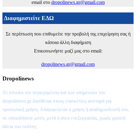
email στο
dropolinews.gr@gmail.com
Διαφημιστείτε ΕΔΩ
Σε περίπτωση που επιθυμείτε την προβολή της επιχείρηση σας ή
κάποια άλλη διαφήμιση
Επικοινωνήστε μαζί μας στο email:
dropolinews.gr@gmail.com
Dropolinews
Το σύνολο του περιεχομένου και των υπηρεσιών του
dropolinews.gr διατίθεται στους επισκέπτες αυστηρά για
προσωπική χρήση. Απαγορεύεται η χρήση ή αναδημοσίευσή του,
σε οποιοδήποτε μέσο, μετά ή άνευ επεξεργασίας, χωρίς γραπτή
άδεια του εκδότη.