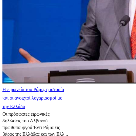
Η ειρωνεία του Ράμα, η ιστορία
και οι ανοιχτοί λογαριασμοί με
την Ελλάδα
Οι πρόσφατες ειρωνικές
δηλώσεις του Αλβανού
πρωθυπουργού Έντι Ράμα εις
βάρος της Ελλάδας και των Ελλ...