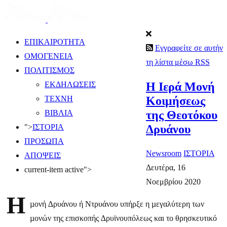
ΕΠΙΚΑΙΡΟΤΗΤΑ
Εγγραφείτε σε αυτήν
ΟΜΟΓΕΝΕΙΑ
τη λίστα μέσω RSS
ΠΟΛΙΤΙΣΜΟΣ
Η Ιερά Μονή
ΕΚΔΗΛΩΣΕΙΣ
Κοιμήσεως
ΤΕΧΝΗ
της Θεοτόκου
ΒΙΒΛΙΑ
Δρυάνου
">
ΙΣΤΟΡΙΑ
ΠΡΟΣΩΠΑ
Newsroom
ΙΣΤΟΡΙΑ
ΑΠΟΨΕΙΣ
Δευτέρα, 16
current-item active">
Νοεμβρίου 2020
Η
µονή ∆ρυάνου ή Ντρυάνου υπήρξε η µεγαλύτερη των
µονών της επισκοπής ∆ρυϊνουπόλεως και το θρησκευτικό