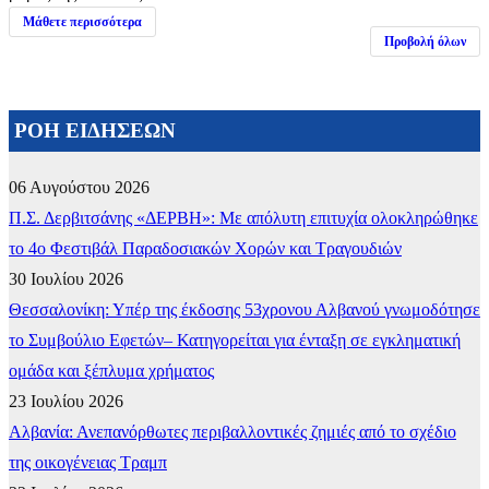
Μάθετε περισσότερα
Προβολή όλων
ΡΟΗ ΕΙΔΗΣΕΩΝ
06 Αυγούστου 2026
Π.Σ. Δερβιτσάνης «ΔΕΡΒΗ»: Με απόλυτη επιτυχία ολοκληρώθηκε
το 4ο Φεστιβάλ Παραδοσιακών Χορών και Τραγουδιών
30 Ιουλίου 2026
Θεσσαλονίκη: Υπέρ της έκδοσης 53χρονου Αλβανού γνωμοδότησε
το Συμβούλιο Εφετών– Κατηγορείται για ένταξη σε εγκληματική
ομάδα και ξέπλυμα χρήματος
23 Ιουλίου 2026
Αλβανία: Ανεπανόρθωτες περιβαλλοντικές ζημιές από το σχέδιο
της οικογένειας Τραμπ