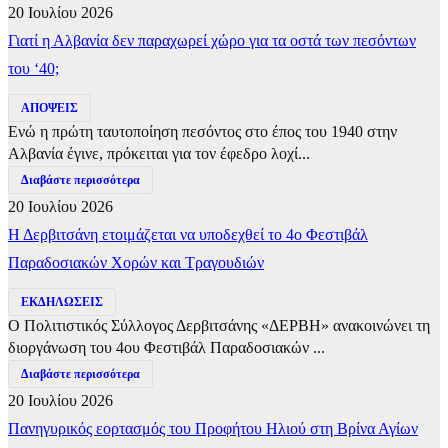
20 Ιουλίου 2026
Γιατί η Αλβανία δεν παραχωρεί χώρο για τα οστά των πεσόντων
του ‘40;
ΑΠΟΨΕΙΣ
Ενώ η πρώτη ταυτοποίηση πεσόντος στο έπος του 1940 στην
Αλβανία έγινε, πρόκειται για τον έφεδρο λοχί...
Διαβάστε περισσότερα
20 Ιουλίου 2026
Η Δερβιτσάνη ετοιμάζεται να υποδεχθεί το 4ο Φεστιβάλ
Παραδοσιακών Χορών και Τραγουδιών
ΕΚΔΗΛΩΣΕΙΣ
Ο Πολιτιστικός Σύλλογος Δερβιτσάνης «ΔΕΡΒΗ» ανακοινώνει τη
διοργάνωση του 4ου Φεστιβάλ Παραδοσιακών ...
Διαβάστε περισσότερα
20 Ιουλίου 2026
Πανηγυρικός εορτασμός του Προφήτου Ηλιού στη Βρίνα Αγίων