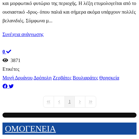
και µορφωτικό φυτώριο της περιοχής. Η λέξη ετυµολογείται από το
ουσιαστικό -δρυς- όπου παλιά και σήµερα ακόµα υπάρχουν πολλές
βελανιδιές. Σύµφωνα µ...
Συνέχεια ανάγνωσης
0
3871
Ετικέτες
Μονή Δρυάνου
Δρόπολη
Ζερβάτες
Βουλιαράτες
Θρησκεία
1
First Page
Previous Page
Next Page
Last Page
ΟΜΟΓΕΝΕΙΑ