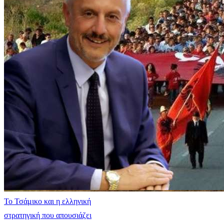
​Το Τσάμικο και η ελληνική
στρατηγική που απουσιάζει