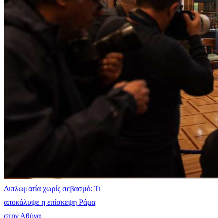
Διπλωματία χωρίς σεβασμό: Τι
αποκάλυψε η επίσκεψη Ράμα
στην Αθήνα