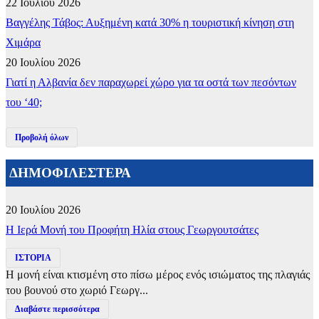
22 Ιουλίου 2026
Βαγγέλης Τάβος: Αυξημένη κατά 30% η τουριστική κίνηση στη
Χιμάρα
20 Ιουλίου 2026
Γιατί η Αλβανία δεν παραχωρεί χώρο για τα οστά των πεσόντων
του ‘40;
Προβολή όλων
ΔΗΜΟΦΙΛΕΣΤΕΡΑ
20 Ιουλίου 2026
​Η Ιερά Μονή του Προφήτη Ηλία στους Γεωργουτσάτες
ΙΣΤΟΡΙΑ
Η μονή είναι κτισμένη στο πίσω μέρος ενός ισιώματος της πλαγιάς
του βουνού στο χωριό Γεωργ...
Διαβάστε περισσότερα