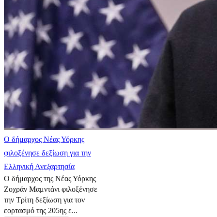
Ο δήμαρχος Νέας Υόρκης
φιλοξένησε δεξίωση για την
Ελληνική Ανεξαρτησία
Ο δήμαρχος της Νέας Υόρκης
Ζοχράν Μαμντάνι φιλοξένησε
την Τρίτη δεξίωση για τον
εορτασμό της 205ης ε...