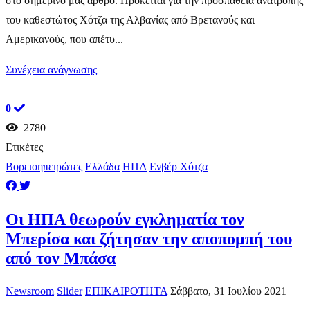
στο σημερινό μας άρθρο. Πρόκειται για την προσπάθεια ανατροπής
του καθεστώτος Χότζα της Αλβανίας από Βρετανούς και
Αμερικανούς, που απέτυ...
Συνέχεια ανάγνωσης
0
2780
Ετικέτες
Βορειοηπειρώτες
Ελλάδα
ΗΠΑ
Ενβέρ Χότζα
Οι ΗΠΑ θεωρούν εγκληματία τον
Μπερίσα και ζήτησαν την αποπομπή του
από τον Μπάσα
Newsroom
Slider
ΕΠΙΚΑΙΡΟΤΗΤΑ
Σάββατο, 31 Ιουλίου 2021