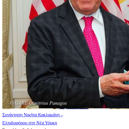
Συνάντηση Νικήτα Κακλαμάνη –
Ελπιδοφόρου στη Νέα Υόρκη