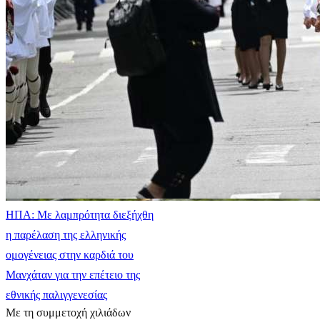
ΗΠΑ: Με λαμπρότητα διεξήχθη
η παρέλαση της ελληνικής
ομογένειας στην καρδιά του
Μανχάταν για την επέτειο της
εθνικής παλιγγενεσίας
Με τη συμμετοχή χιλιάδων