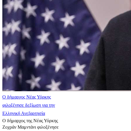
Ο δήμαρχος Νέας Υόρκης
φιλοξένησε δεξίωση για την
Ελληνική Ανεξαρτησία
Ο δήμαρχος της Νέας Υόρκης
Ζοχράν Μαμντάνι φιλοξένησε