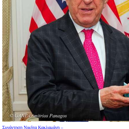
Συνάντηση Νικήτα Κακλαμάνη –