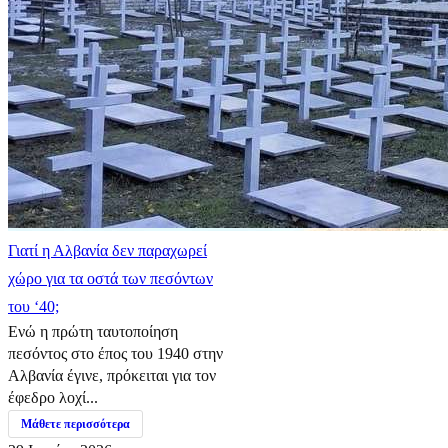
Γιατί η Αλβανία δεν παραχωρεί
χώρο για τα οστά των πεσόντων
του ‘40;
Ενώ η πρώτη ταυτοποίηση
πεσόντος στο έπος του 1940 στην
Αλβανία έγινε, πρόκειται για τον
έφεδρο λοχί...
Μάθετε περισσότερα