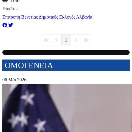
1136
Ετικέτες
Επιτροπή Βενετίας
Δημοτικές Εκλογές
Αλβανία
1
First Page
Previous Page
Next Page
Last Page
ΟΜΟΓΕΝΕΙΑ
06 Μάι 2026