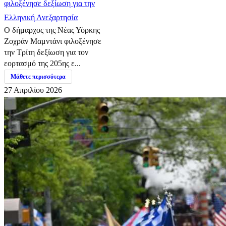
φιλοξένησε δεξίωση για την
Ελληνική Ανεξαρτησία
Ο δήμαρχος της Νέας Υόρκης
Ζοχράν Μαμντάνι φιλοξένησε
την Τρίτη δεξίωση για τον
εορτασμό της 205ης ε...
Μάθετε περισσότερα
27 Απριλίου 2026