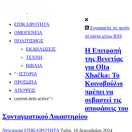
ΕΠΙΚΑΙΡΟΤΗΤΑ
Εγγραφείτε σε αυτήν
ΟΜΟΓΕΝΕΙΑ
τη λίστα μέσω RSS
ΠΟΛΙΤΙΣΜΟΣ
Η Επιτροπή
ΕΚΔΗΛΩΣΕΙΣ
της Βενετίας
ΤΕΧΝΗ
για Olta
ΒΙΒΛΙΑ
Xhačka: Το
">
ΙΣΤΟΡΙΑ
Κοινοβούλιο
ΠΡΟΣΩΠΑ
πρέπει να
ΑΠΟΨΕΙΣ
σεβαστεί τις
current-item active">
αποφάσεις του
Συνταγματικού Δικαστηρίου
Newsroom
ΕΠΙΚΑΙΡΟΤΗΤΑ
Τρίτη, 10 Δεκεμβρίου 2024