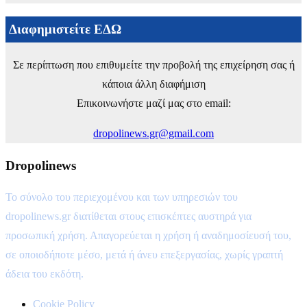
Διαφημιστείτε ΕΔΩ
Σε περίπτωση που επιθυμείτε την προβολή της επιχείρηση σας ή
κάποια άλλη διαφήμιση
Επικοινωνήστε μαζί μας στο email:
dropolinews.gr@gmail.com
Dropolinews
Το σύνολο του περιεχομένου και των υπηρεσιών του
dropolinews.gr διατίθεται στους επισκέπτες αυστηρά για
προσωπική χρήση. Απαγορεύεται η χρήση ή αναδημοσίευσή του,
σε οποιοδήποτε μέσο, μετά ή άνευ επεξεργασίας, χωρίς γραπτή
άδεια του εκδότη.
Cookie Policy