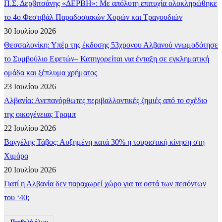
Π.Σ. Δερβιτσάνης «ΔΕΡΒΗ»: Με απόλυτη επιτυχία ολοκληρώθηκε
το 4ο Φεστιβάλ Παραδοσιακών Χορών και Τραγουδιών
30 Ιουλίου 2026
Θεσσαλονίκη: Υπέρ της έκδοσης 53χρονου Αλβανού γνωμοδότησε
το Συμβούλιο Εφετών– Κατηγορείται για ένταξη σε εγκληματική
ομάδα και ξέπλυμα χρήματος
23 Ιουλίου 2026
Αλβανία: Ανεπανόρθωτες περιβαλλοντικές ζημιές από το σχέδιο
της οικογένειας Τραμπ
22 Ιουλίου 2026
Βαγγέλης Τάβος: Αυξημένη κατά 30% η τουριστική κίνηση στη
Χιμάρα
20 Ιουλίου 2026
Γιατί η Αλβανία δεν παραχωρεί χώρο για τα οστά των πεσόντων
του ‘40;