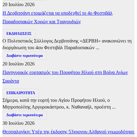
20 Ιουλίου 2026
Η Δερβιτσάνη ετοιμάζεται να υποδεχθεί το 4ο Φεστιβάλ
Παραδοσιακών Χορών και Τραγουδιών
ΕΚΔΗΛΩΣΕΙΣ
Ο Πολιτιστικός Σύλλογος Δερβιτσάνης «ΔΕΡΒΗ» ανακοινώνει τη
διοργάνωση του 4ου Φεστιβάλ Παραδοσιακών ...
Διαβάστε περισσότερα
20 Ιουλίου 2026
Πανηγυρικός εορτασμός του Προφήτου Ηλιού στη Βρίνα Αγίων
Σαράντα
ΕΠΙΚΑΙΡΟΤΗΤΑ
Σήμερα, κατά την εορτή του Αγίου Προφήτου Ηλιού, ο
Μητροπολίτης Αργυροκάστρου, κ. Ναθαναήλ, προέστη ...
Διαβάστε περισσότερα
30 Ιουλίου 2026
Θεσσαλονίκη: Υπέρ της έκδοσης 53χρονου Αλβανού γνωμοδότησε