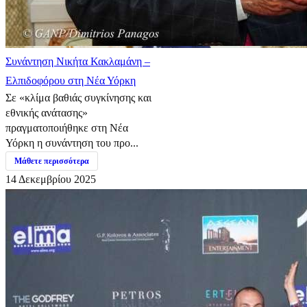
Συνάντηση Νικήτα Κακλαμάνη –
Ελπιδοφόρου στη Νέα Υόρκη
Σε «κλίμα βαθιάς συγκίνησης και
εθνικής ανάτασης»
πραγματοποιήθηκε στη Νέα
Υόρκη η συνάντηση του προ...
Μάθετε περισσότερα
14 Δεκεμβρίου 2025