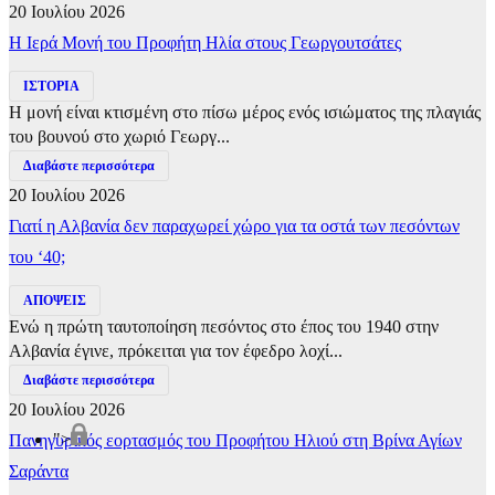
20 Ιουλίου 2026
​Η Ιερά Μονή του Προφήτη Ηλία στους Γεωργουτσάτες
ΙΣΤΟΡΙΑ
Η μονή είναι κτισμένη στο πίσω μέρος ενός ισιώματος της πλαγιάς
του βουνού στο χωριό Γεωργ...
Διαβάστε περισσότερα
20 Ιουλίου 2026
Γιατί η Αλβανία δεν παραχωρεί χώρο για τα οστά των πεσόντων
του ‘40;
ΑΠΟΨΕΙΣ
Ενώ η πρώτη ταυτοποίηση πεσόντος στο έπος του 1940 στην
Αλβανία έγινε, πρόκειται για τον έφεδρο λοχί...
Διαβάστε περισσότερα
20 Ιουλίου 2026
">
Πανηγυρικός εορτασμός του Προφήτου Ηλιού στη Βρίνα Αγίων
Σαράντα