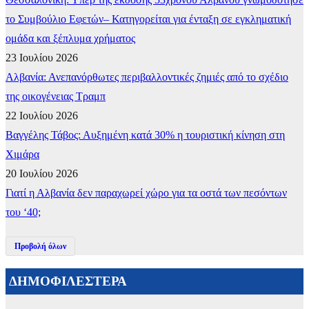
το Συμβούλιο Εφετών– Κατηγορείται για ένταξη σε εγκληματική
ομάδα και ξέπλυμα χρήματος
23 Ιουλίου 2026
Αλβανία: Ανεπανόρθωτες περιβαλλοντικές ζημιές από το σχέδιο
της οικογένειας Τραμπ
22 Ιουλίου 2026
Βαγγέλης Τάβος: Αυξημένη κατά 30% η τουριστική κίνηση στη
Χιμάρα
20 Ιουλίου 2026
Γιατί η Αλβανία δεν παραχωρεί χώρο για τα οστά των πεσόντων
του ‘40;
Προβολή όλων
ΔΗΜΟΦΙΛΕΣΤΕΡΑ