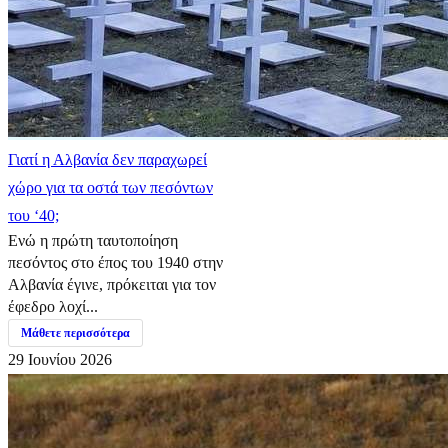
Γιατί η Αλβανία δεν παραχωρεί
χώρο για τα οστά των πεσόντων
του ‘40;
Ενώ η πρώτη ταυτοποίηση
πεσόντος στο έπος του 1940 στην
Αλβανία έγινε, πρόκειται για τον
έφεδρο λοχί...
Μάθετε περισσότερα
29 Ιουνίου 2026