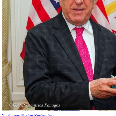
Συνάντηση Νικήτα Κακλαμάνη –