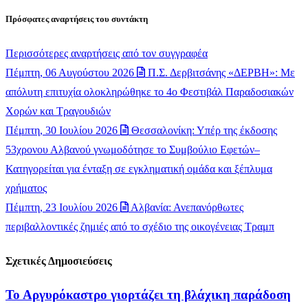
Πρόσφατες αναρτήσεις του συντάκτη
Περισσότερες αναρτήσεις από τον συγγραφέα
Πέμπτη, 06 Αυγούστου 2026
Π.Σ. Δερβιτσάνης «ΔΕΡΒΗ»: Με
απόλυτη επιτυχία ολοκληρώθηκε το 4ο Φεστιβάλ Παραδοσιακών
Χορών και Τραγουδιών
Πέμπτη, 30 Ιουλίου 2026
Θεσσαλονίκη: Υπέρ της έκδοσης
53χρονου Αλβανού γνωμοδότησε το Συμβούλιο Εφετών–
Κατηγορείται για ένταξη σε εγκληματική ομάδα και ξέπλυμα
χρήματος
Πέμπτη, 23 Ιουλίου 2026
Αλβανία: Ανεπανόρθωτες
περιβαλλοντικές ζημιές από το σχέδιο της οικογένειας Τραμπ
Σχετικές Δημοσιεύσεις
Το Αργυρόκαστρο γιορτάζει τη βλάχικη παράδοση