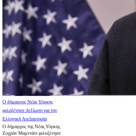
Ο δήμαρχος Νέας Υόρκης
φιλοξένησε δεξίωση για την
Ελληνική Ανεξαρτησία
Ο δήμαρχος της Νέας Υόρκης
Ζοχράν Μαμντάνι φιλοξένησε