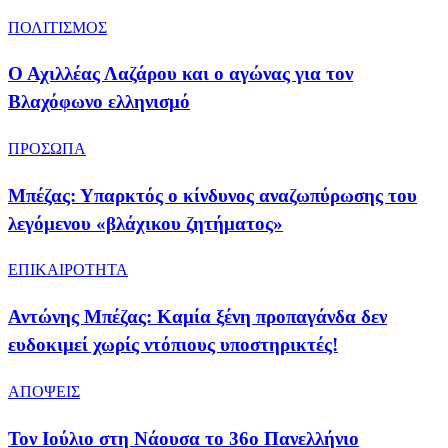
ΠΟΛΙΤΙΣΜΟΣ
Ο Αχιλλέας Λαζάρου και ο αγώνας για τον
Βλαχόφωνο ελληνισμό
ΠΡΟΣΩΠΑ
Μπέζας: Υπαρκτός ο κίνδυνος αναζωπύρωσης του
λεγόμενου «βλάχικου ζητήματος»
ΕΠΙΚΑΙΡΟΤΗΤΑ
Αντώνης Μπέζας: Καμία ξένη προπαγάνδα δεν
ευδοκιμεί χωρίς ντόπιους υποστηρικτές!
ΑΠΟΨΕΙΣ
Τον Ιούλιο στη Νάουσα το 36ο Πανελλήνιο