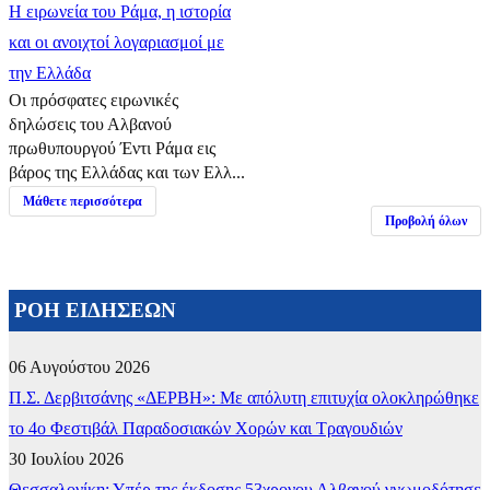
Η ειρωνεία του Ράμα, η ιστορία
και οι ανοιχτοί λογαριασμοί με
την Ελλάδα
Οι πρόσφατες ειρωνικές
δηλώσεις του Αλβανού
πρωθυπουργού Έντι Ράμα εις
βάρος της Ελλάδας και των Ελλ...
Μάθετε περισσότερα
Προβολή όλων
ΡΟΗ ΕΙΔΗΣΕΩΝ
06 Αυγούστου 2026
Π.Σ. Δερβιτσάνης «ΔΕΡΒΗ»: Με απόλυτη επιτυχία ολοκληρώθηκε
το 4ο Φεστιβάλ Παραδοσιακών Χορών και Τραγουδιών
30 Ιουλίου 2026
Θεσσαλονίκη: Υπέρ της έκδοσης 53χρονου Αλβανού γνωμοδότησε