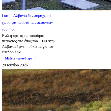
Γιατί η Αλβανία δεν παραχωρεί
χώρο για τα οστά των πεσόντων
του ‘40;
Ενώ η πρώτη ταυτοποίηση
πεσόντος στο έπος του 1940 στην
Αλβανία έγινε, πρόκειται για τον
έφεδρο λοχί...
Μάθετε περισσότερα
29 Ιουνίου 2026