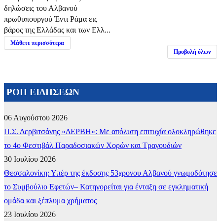
δηλώσεις του Αλβανού
πρωθυπουργού Έντι Ράμα εις
βάρος της Ελλάδας και των Ελλ...
Μάθετε περισσότερα
Προβολή όλων
ΡΟΗ ΕΙΔΗΣΕΩΝ
06 Αυγούστου 2026
Π.Σ. Δερβιτσάνης «ΔΕΡΒΗ»: Με απόλυτη επιτυχία ολοκληρώθηκε
το 4ο Φεστιβάλ Παραδοσιακών Χορών και Τραγουδιών
30 Ιουλίου 2026
Θεσσαλονίκη: Υπέρ της έκδοσης 53χρονου Αλβανού γνωμοδότησε
το Συμβούλιο Εφετών– Κατηγορείται για ένταξη σε εγκληματική
ομάδα και ξέπλυμα χρήματος
23 Ιουλίου 2026