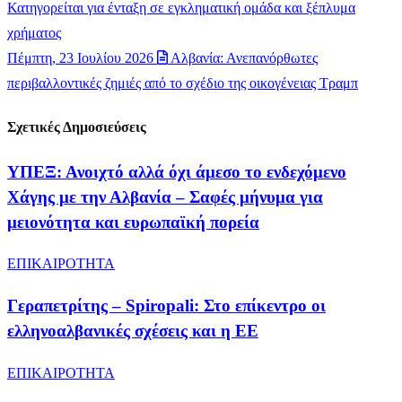
Κατηγορείται για ένταξη σε εγκληματική ομάδα και ξέπλυμα
χρήματος
Πέμπτη, 23 Ιουλίου 2026
Αλβανία: Ανεπανόρθωτες
περιβαλλοντικές ζημιές από το σχέδιο της οικογένειας Τραμπ
Σχετικές Δημοσιεύσεις
ΥΠΕΞ: Ανοιχτό αλλά όχι άμεσο το ενδεχόμενο
Χάγης με την Αλβανία – Σαφές μήνυμα για
μειονότητα και ευρωπαϊκή πορεία
ΕΠΙΚΑΙΡΟΤΗΤΑ
Γεραπετρίτης – Spiropali: Στο επίκεντρο οι
ελληνοαλβανικές σχέσεις και η ΕΕ
ΕΠΙΚΑΙΡΟΤΗΤΑ