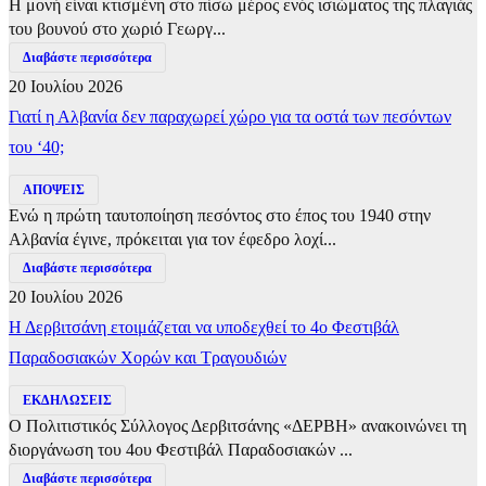
Η μονή είναι κτισμένη στο πίσω μέρος ενός ισιώματος της πλαγιάς
του βουνού στο χωριό Γεωργ...
Διαβάστε περισσότερα
20 Ιουλίου 2026
Γιατί η Αλβανία δεν παραχωρεί χώρο για τα οστά των πεσόντων
του ‘40;
ΑΠΟΨΕΙΣ
Ενώ η πρώτη ταυτοποίηση πεσόντος στο έπος του 1940 στην
Αλβανία έγινε, πρόκειται για τον έφεδρο λοχί...
Διαβάστε περισσότερα
20 Ιουλίου 2026
Η Δερβιτσάνη ετοιμάζεται να υποδεχθεί το 4ο Φεστιβάλ
Παραδοσιακών Χορών και Τραγουδιών
ΕΚΔΗΛΩΣΕΙΣ
Ο Πολιτιστικός Σύλλογος Δερβιτσάνης «ΔΕΡΒΗ» ανακοινώνει τη
διοργάνωση του 4ου Φεστιβάλ Παραδοσιακών ...
Διαβάστε περισσότερα