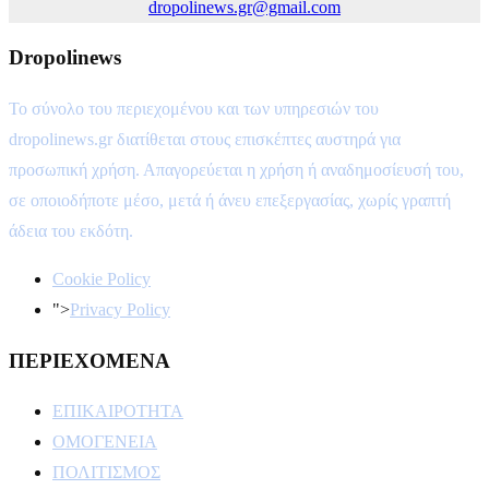
dropolinews.gr@gmail.com
Dropolinews
Το σύνολο του περιεχομένου και των υπηρεσιών του
dropolinews.gr διατίθεται στους επισκέπτες αυστηρά για
προσωπική χρήση. Απαγορεύεται η χρήση ή αναδημοσίευσή του,
σε οποιοδήποτε μέσο, μετά ή άνευ επεξεργασίας, χωρίς γραπτή
άδεια του εκδότη.
Cookie Policy
">
Privacy Policy
ΠΕΡΙΕΧΟΜΕΝΑ
ΕΠΙΚΑΙΡΟΤΗΤΑ
ΟΜΟΓΕΝΕΙΑ
ΠΟΛΙΤΙΣΜΟΣ