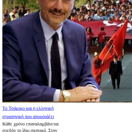
​Το Τσάμικο και η ελληνική
στρατηγική που απουσιάζει
Κάθε χρόνο επαναλαμβάνεται
σχεδόν το ίδιο σκηνικό. Στην