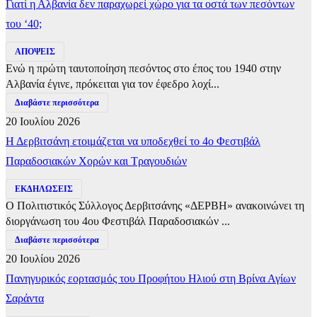
Γιατί η Αλβανία δεν παραχωρεί χώρο για τα οστά των πεσόντων
του ‘40;
ΑΠΟΨΕΙΣ
Ενώ η πρώτη ταυτοποίηση πεσόντος στο έπος του 1940 στην
Αλβανία έγινε, πρόκειται για τον έφεδρο λοχί...
Διαβάστε περισσότερα
20 Ιουλίου 2026
Η Δερβιτσάνη ετοιμάζεται να υποδεχθεί το 4ο Φεστιβάλ
Παραδοσιακών Χορών και Τραγουδιών
ΕΚΔΗΛΩΣΕΙΣ
Ο Πολιτιστικός Σύλλογος Δερβιτσάνης «ΔΕΡΒΗ» ανακοινώνει τη
διοργάνωση του 4ου Φεστιβάλ Παραδοσιακών ...
Διαβάστε περισσότερα
20 Ιουλίου 2026
Πανηγυρικός εορτασμός του Προφήτου Ηλιού στη Βρίνα Αγίων
Σαράντα