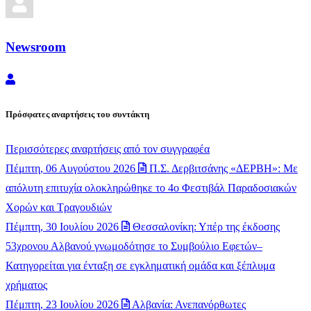
Newsroom
Newsroom
Πρόσφατες αναρτήσεις του συντάκτη
Περισσότερες αναρτήσεις από τον συγγραφέα
Πέμπτη, 06 Αυγούστου 2026
Π.Σ. Δερβιτσάνης «ΔΕΡΒΗ»: Με
απόλυτη επιτυχία ολοκληρώθηκε το 4ο Φεστιβάλ Παραδοσιακών
Χορών και Τραγουδιών
Πέμπτη, 30 Ιουλίου 2026
Θεσσαλονίκη: Υπέρ της έκδοσης
53χρονου Αλβανού γνωμοδότησε το Συμβούλιο Εφετών–
Κατηγορείται για ένταξη σε εγκληματική ομάδα και ξέπλυμα
χρήματος
Πέμπτη, 23 Ιουλίου 2026
Αλβανία: Ανεπανόρθωτες