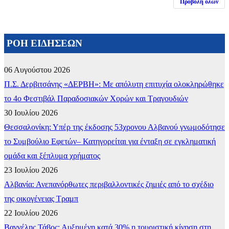
Προβολή όλων
ΡΟΗ ΕΙΔΗΣΕΩΝ
06 Αυγούστου 2026
Π.Σ. Δερβιτσάνης «ΔΕΡΒΗ»: Με απόλυτη επιτυχία ολοκληρώθηκε
το 4ο Φεστιβάλ Παραδοσιακών Χορών και Τραγουδιών
30 Ιουλίου 2026
Θεσσαλονίκη: Υπέρ της έκδοσης 53χρονου Αλβανού γνωμοδότησε
το Συμβούλιο Εφετών– Κατηγορείται για ένταξη σε εγκληματική
ομάδα και ξέπλυμα χρήματος
23 Ιουλίου 2026
Αλβανία: Ανεπανόρθωτες περιβαλλοντικές ζημιές από το σχέδιο
της οικογένειας Τραμπ
22 Ιουλίου 2026
Βαγγέλης Τάβος: Αυξημένη κατά 30% η τουριστική κίνηση στη