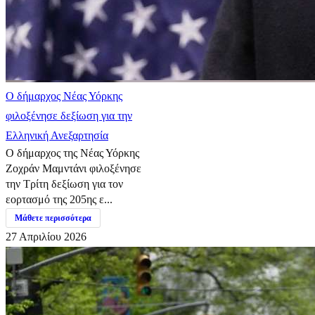
Ο δήμαρχος Νέας Υόρκης
φιλοξένησε δεξίωση για την
Ελληνική Ανεξαρτησία
Ο δήμαρχος της Νέας Υόρκης
Ζοχράν Μαμντάνι φιλοξένησε
την Τρίτη δεξίωση για τον
εορτασμό της 205ης ε...
Μάθετε περισσότερα
27 Απριλίου 2026