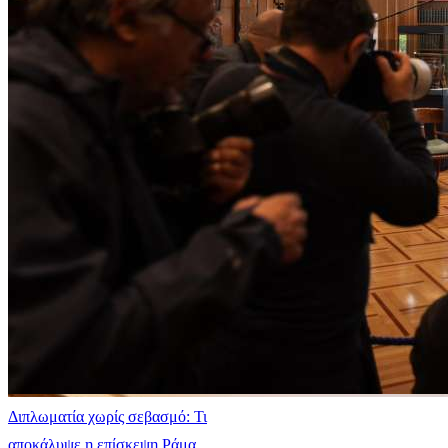
Διπλωματία χωρίς σεβασμό: Τι
αποκάλυψε η επίσκεψη Ράμα