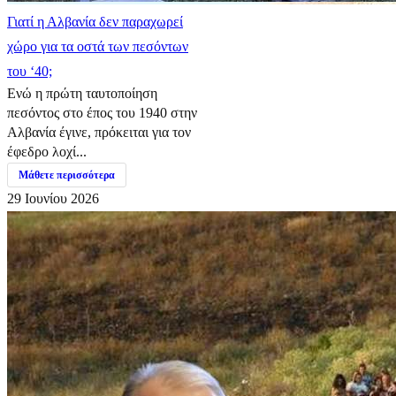
Γιατί η Αλβανία δεν παραχωρεί
χώρο για τα οστά των πεσόντων
του ‘40;
Ενώ η πρώτη ταυτοποίηση
πεσόντος στο έπος του 1940 στην
Αλβανία έγινε, πρόκειται για τον
έφεδρο λοχί...
Μάθετε περισσότερα
29 Ιουνίου 2026