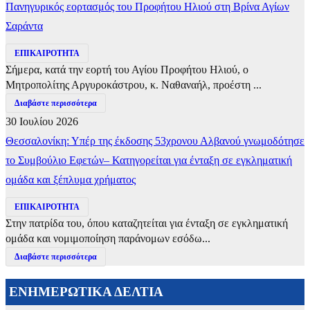
Πανηγυρικός εορτασμός του Προφήτου Ηλιού στη Βρίνα Αγίων
Σαράντα
ΕΠΙΚΑΙΡΟΤΗΤΑ
Σήμερα, κατά την εορτή του Αγίου Προφήτου Ηλιού, ο
Μητροπολίτης Αργυροκάστρου, κ. Ναθαναήλ, προέστη ...
Διαβάστε περισσότερα
30 Ιουλίου 2026
Θεσσαλονίκη: Υπέρ της έκδοσης 53χρονου Αλβανού γνωμοδότησε
το Συμβούλιο Εφετών– Κατηγορείται για ένταξη σε εγκληματική
ομάδα και ξέπλυμα χρήματος
ΕΠΙΚΑΙΡΟΤΗΤΑ
Στην πατρίδα του, όπου καταζητείται για ένταξη σε εγκληματική
ομάδα και νομιμοποίηση παράνομων εσόδω...
Διαβάστε περισσότερα
ΕΝΗΜΕΡΩΤΙΚΑ ΔΕΛΤΙΑ