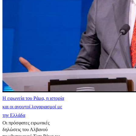
Η ειρωνεία του Ράμα, η ιστορία
και οι ανοιχτοί λογαριασμοί με
την Ελλάδα
Οι πρόσφατες ειρωνικές
δηλώσεις του Αλβανού