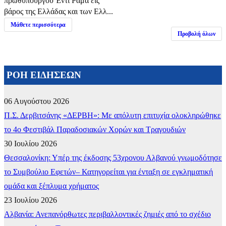
πρωθυπουργού Έντι Ράμα εις
βάρος της Ελλάδας και των Ελλ...
Μάθετε περισσότερα
Προβολή όλων
ΡΟΗ ΕΙΔΗΣΕΩΝ
06 Αυγούστου 2026
Π.Σ. Δερβιτσάνης «ΔΕΡΒΗ»: Με απόλυτη επιτυχία ολοκληρώθηκε
το 4ο Φεστιβάλ Παραδοσιακών Χορών και Τραγουδιών
30 Ιουλίου 2026
Θεσσαλονίκη: Υπέρ της έκδοσης 53χρονου Αλβανού γνωμοδότησε
το Συμβούλιο Εφετών– Κατηγορείται για ένταξη σε εγκληματική
ομάδα και ξέπλυμα χρήματος
23 Ιουλίου 2026
Αλβανία: Ανεπανόρθωτες περιβαλλοντικές ζημιές από το σχέδιο