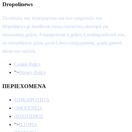
Dropolinews
Το σύνολο του περιεχομένου και των υπηρεσιών του
dropolinews.gr διατίθεται στους επισκέπτες αυστηρά για
προσωπική χρήση. Απαγορεύεται η χρήση ή αναδημοσίευσή του,
σε οποιοδήποτε μέσο, μετά ή άνευ επεξεργασίας, χωρίς γραπτή
άδεια του εκδότη.
Cookie Policy
">
Privacy Policy
ΠΕΡΙΕΧΟΜΕΝΑ
ΕΠΙΚΑΙΡΟΤΗΤΑ
ΟΜΟΓΕΝΕΙΑ
ΠΟΛΙΤΙΣΜΟΣ
">
ΙΣΤΟΡΙΑ