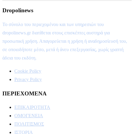
Dropolinews
Το σύνολο του περιεχομένου και των υπηρεσιών του
dropolinews.gr διατίθεται στους επισκέπτες αυστηρά για
προσωπική χρήση. Απαγορεύεται η χρήση ή αναδημοσίευσή του,
σε οποιοδήποτε μέσο, μετά ή άνευ επεξεργασίας, χωρίς γραπτή
άδεια του εκδότη.
Cookie Policy
Privacy Policy
ΠΕΡΙΕΧΟΜΕΝΑ
ΕΠΙΚΑΙΡΟΤΗΤΑ
ΟΜΟΓΕΝΕΙΑ
ΠΟΛΙΤΙΣΜΟΣ
ΙΣΤΟΡΙΑ