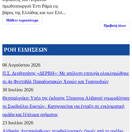
πρωθυπουργού Έντι Ράμα εις
βάρος της Ελλάδας και των Ελλ...
Μάθετε περισσότερα
Προβολή όλων
ΡΟΗ ΕΙΔΗΣΕΩΝ
06 Αυγούστου 2026
Π.Σ. Δερβιτσάνης «ΔΕΡΒΗ»: Με απόλυτη επιτυχία ολοκληρώθηκε
το 4ο Φεστιβάλ Παραδοσιακών Χορών και Τραγουδιών
30 Ιουλίου 2026
Θεσσαλονίκη: Υπέρ της έκδοσης 53χρονου Αλβανού γνωμοδότησε
το Συμβούλιο Εφετών– Κατηγορείται για ένταξη σε εγκληματική
ομάδα και ξέπλυμα χρήματος
23 Ιουλίου 2026
Αλβανία: Ανεπανόρθωτες περιβαλλοντικές ζημιές από το σχέδιο