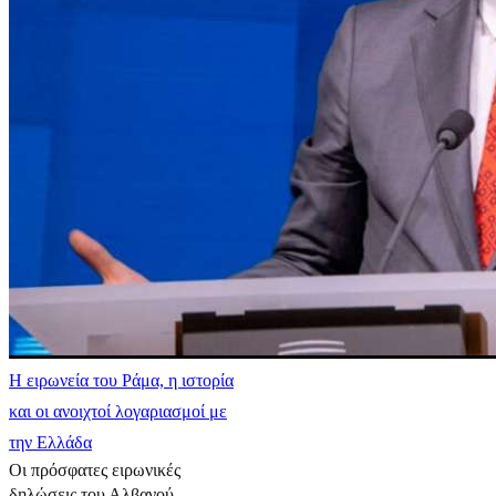
Η ειρωνεία του Ράμα, η ιστορία
και οι ανοιχτοί λογαριασμοί με
την Ελλάδα
Οι πρόσφατες ειρωνικές
δηλώσεις του Αλβανού