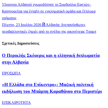
53χρονου Αλβανού γνωμοδότησε το Συμβούλιο Εφετών–
Κατηγορείται για ένταξη σε εγκληματική ομάδα και ξέπλυμα
χρήματος
Πέμπτη, 23 Ιουλίου 2026
Αλβανία: Ανεπανόρθωτες
περιβαλλοντικές ζημιές από το σχέδιο της οικογένειας Τραμπ
Σχετικές Δημοσιεύσεις
Ο Περικλής Σκέφερις και η ελληνική διπλωματία
στην Αλβανία
ΠΡΟΣΩΠΑ
«Η Ελλάδα στο Επίκεντρο»: Μαζική πολιτική
εκδήλωση του Μπάμπη Καραθάνου στο Περιστέρι
ΕΠΙΚΑΙΡΟΤΗΤΑ