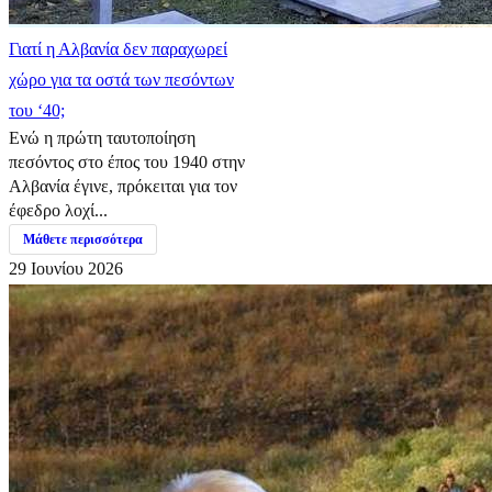
Γιατί η Αλβανία δεν παραχωρεί
χώρο για τα οστά των πεσόντων
του ‘40;
Ενώ η πρώτη ταυτοποίηση
πεσόντος στο έπος του 1940 στην
Αλβανία έγινε, πρόκειται για τον
έφεδρο λοχί...
Μάθετε περισσότερα
29 Ιουνίου 2026