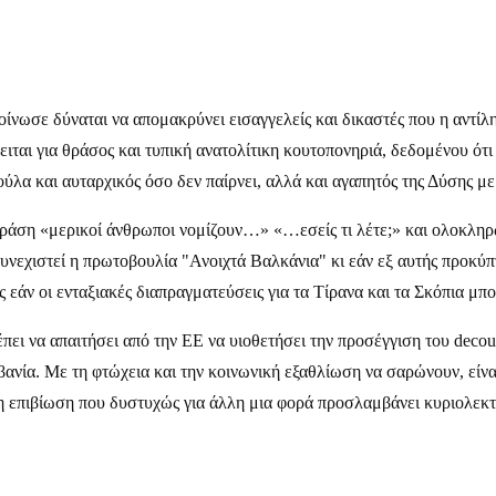
ίνωσε δύναται να απομακρύνει εισαγγελείς και δικαστές που η αντίλη
ειται για θράσος και τυπική ανατολίτικη κουτοπονηριά, δεδομένου ότ
ύλα και αυταρχικός όσο δεν παίρνει, αλλά και αγαπητός της Δύσης με
φράση «μερικοί άνθρωποι νομίζουν…» «…εσείς τι λέτε;» και ολοκληρ
υνεχιστεί η πρωτοβουλία "Ανοιχτά Βαλκάνια" κι εάν εξ αυτής προκύπτ
 εάν οι ενταξιακές διαπραγματεύσεις για τα Τίρανα και τα Σκόπια μπ
πει να απαιτήσει από την ΕΕ να υιοθετήσει την προσέγγιση του deco
βανία. Με τη φτώχεια και την κοινωνική εξαθλίωση να σαρώνουν, είνα
ι η επιβίωση που δυστυχώς για άλλη μια φορά προσλαμβάνει κυριολεκτ