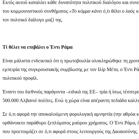
Εκτός αυτού καταλύει κάθε δυνατότητα πολιτικού διαλόγου και συνεν
του κομμουνιστικού συνθήματος
«Το κόμμα κάνει ό,τι θέλει ο λαός κ
τον πολιτικό διάλογο μαζί της.
Τί θέλει να επιβάλει ο Έντι Ράμα
Είναι μάλιστα ενδεικτικό ότι η πρωτοβουλία ολοκληρώθηκε τη χρονι
εμπειρία της συγκρουσιακής συμβίωσης με τον Ιλίρ Μέτα, ο Έντι Ρά
πολιτικού προφίλ.
Έναντι του διεθνούς παράγοντα –ειδικά της ΕΕ– τρία ή ίσως τέσσερα
500.000 Αλβανοί πολίτες. Ενώ η χώρα είναι απέραντη πεδιάδα καλλι
Σε ό,τι αφορά την αποκαλούμενη φορολογική αμνηστία (την αθρόα 
ορθάνοικτο παράθυρο ξεπλύματος μαύρου χρήματος. Ο Έντι Ράμα, όμ
που προετοιμάζει σε ό,τι αφορά στους λειτουργούς της Δικαιοσύνης.