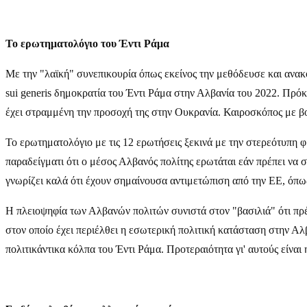
Το ερωτηματολόγιο του Έντι Ράμα
Με την "λαϊκή" συνεπικουρία όπως εκείνος την μεθόδευσε και ανακο
sui generis δημοκρατία του Έντι Ράμα στην Αλβανία του 2022. Πρόκ
έχει στραμμένη την προσοχή της στην Ουκρανία. Καιροσκόπος με βο
Το ερωτηματολόγιο με τις 12 ερωτήσεις ξεκινά με την στερεότυπη 
παραδείγματι ότι ο μέσος Αλβανός πολίτης ερωτάται εάν πρέπει να σ
γνωρίζει καλά ότι έχουν σημαίνουσα αντιμετώπιση από την ΕΕ, όπως
Η πλειοψηφία των Αλβανών πολιτών συνιστά στον "βασιλιά" ότι πρέ
στον οποίο έχει περιέλθει η εσωτερική πολιτική κατάσταση στην Αλ
πολιτικάντικα κόλπα του Έντι Ράμα. Προτεραιότητα γι' αυτούς είνα