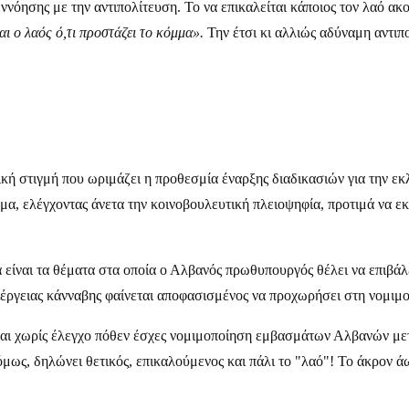
νόησης με την αντιπολίτευση. Το να επικαλείται κάποιος τον λαό ακο
αι ο λαός ό,τι προστάζει το κόμμα».
Την έτσι κι αλλιώς αδύναμη αντιπο
κή στιγμή που ωριμάζει η προθεσμία έναρξης διαδικασιών για την εκ
μα, ελέγχοντας άνετα την κοινοβουλευτική πλειοψηφία, προτιμά να ε
 είναι τα θέματα στα οποία ο Αλβανός πρωθυπουργός θέλει να επιβάλει
έργειας κάνναβης φαίνεται αποφασισμένος να προχωρήσει στη νομιμοπ
και χωρίς έλεγχο πόθεν έσχες νομιμοποίηση εμβασμάτων Αλβανών μετ
ως, δηλώνει θετικός, επικαλούμενος και πάλι το "λαό"! Το άκρον άω