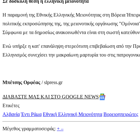
Σε δύσκολη θέση η ελληνική μειονότητα
Η παραμονή της Εθνικής Ελληνικής Μειονότητας στη Βόρεια Ήπειρο 
πολιτικής εκπροσώπησης της, της μειονοτικής οργάνωσης "Ομόνοια"
Σύμφωνα με τα δημοσίως ανακοινωθέντα είναι στη σωστή κατεύθυνσ
Ενώ υπήρξε η κατ' επανάληψη στερεότυπη επιβεβαίωση από την Πρό
Ελληνισμός συνεχίσει την μακραίωνη μαρτυρία του στις πατρογονικ
Μπέτσης Ορφέας
/ slpress.gr
ΔΙΑΒΑΣΤΕ ΜΑΣ ΚΑΙ ΣΤΟ GOOGLE NEWS
Ετικέτες
Αλβανία
Έντι Ράμα
Εθνική Ελληνική Μειονότητα
Βορειοηπειρώτες
Μέγεθος γραμματοσειράς:
+
–