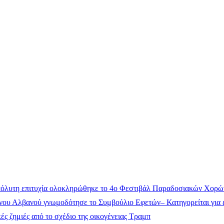
όλυτη επιτυχία ολοκληρώθηκε το 4ο Φεστιβάλ Παραδοσιακών Χορώ
ου Αλβανού γνωμοδότησε το Συμβούλιο Εφετών– Κατηγορείται για έ
ς ζημιές από το σχέδιο της οικογένειας Τραμπ