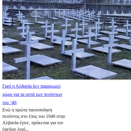
Γιατί η Αλβανία δεν παραχωρεί
χώρο για τα οστά των πεσόντων
του ‘40;
Ενώ η πρώτη ταυτοποίηση
πεσόντος στο έπος του 1940 στην
Αλβανία έγινε, πρόκειται για τον
έφεδρο λοχί...