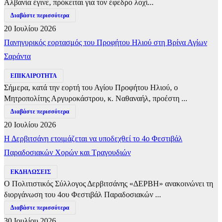
Αλβανία έγινε, πρόκειται για τον έφεδρο λοχί...
Διαβάστε περισσότερα
20 Ιουλίου 2026
Πανηγυρικός εορτασμός του Προφήτου Ηλιού στη Βρίνα Αγίων
Σαράντα
ΕΠΙΚΑΙΡΟΤΗΤΑ
Σήμερα, κατά την εορτή του Αγίου Προφήτου Ηλιού, ο
Μητροπολίτης Αργυροκάστρου, κ. Ναθαναήλ, προέστη ...
Διαβάστε περισσότερα
20 Ιουλίου 2026
Η Δερβιτσάνη ετοιμάζεται να υποδεχθεί το 4ο Φεστιβάλ
Παραδοσιακών Χορών και Τραγουδιών
ΕΚΔΗΛΩΣΕΙΣ
Ο Πολιτιστικός Σύλλογος Δερβιτσάνης «ΔΕΡΒΗ» ανακοινώνει τη
διοργάνωση του 4ου Φεστιβάλ Παραδοσιακών ...
Διαβάστε περισσότερα
30 Ιουλίου 2026