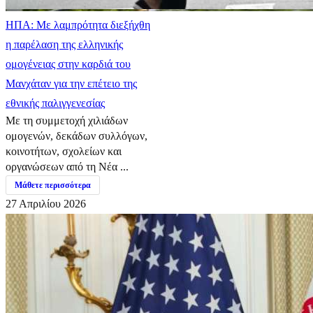
ΗΠΑ: Με λαμπρότητα διεξήχθη
η παρέλαση της ελληνικής
ομογένειας στην καρδιά του
Μανχάταν για την επέτειο της
εθνικής παλιγγενεσίας
Με τη συμμετοχή χιλιάδων
ομογενών, δεκάδων συλλόγων,
κοινοτήτων, σχολείων και
οργανώσεων από τη Νέα ...
Μάθετε περισσότερα
27 Απριλίου 2026