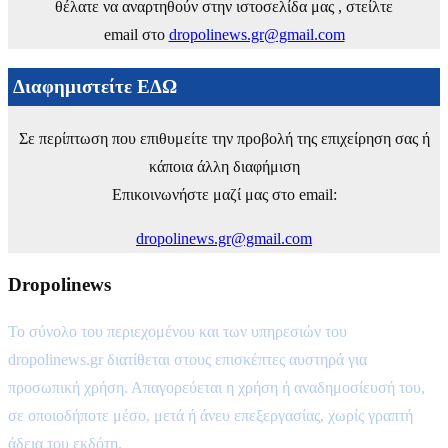
θέλατε να αναρτηθούν στην ιστοσελίδα μας , στείλτε
email στο
dropolinews.gr@gmail.com
Διαφημιστείτε ΕΔΩ
Σε περίπτωση που επιθυμείτε την προβολή της επιχείρηση σας ή
κάποια άλλη διαφήμιση
Επικοινωνήστε μαζί μας στο email:
dropolinews.gr@gmail.com
Dropolinews
Το σύνολο του περιεχομένου και των υπηρεσιών του
dropolinews.gr διατίθεται στους επισκέπτες αυστηρά για
προσωπική χρήση. Απαγορεύεται η χρήση ή αναδημοσίευσή του,
σε οποιοδήποτε μέσο, μετά ή άνευ επεξεργασίας, χωρίς γραπτή
άδεια του εκδότη.