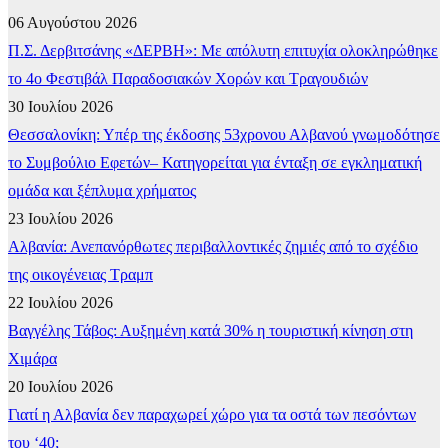
06 Αυγούστου 2026
Π.Σ. Δερβιτσάνης «ΔΕΡΒΗ»: Με απόλυτη επιτυχία ολοκληρώθηκε
το 4ο Φεστιβάλ Παραδοσιακών Χορών και Τραγουδιών
30 Ιουλίου 2026
Θεσσαλονίκη: Υπέρ της έκδοσης 53χρονου Αλβανού γνωμοδότησε
το Συμβούλιο Εφετών– Κατηγορείται για ένταξη σε εγκληματική
ομάδα και ξέπλυμα χρήματος
23 Ιουλίου 2026
Αλβανία: Ανεπανόρθωτες περιβαλλοντικές ζημιές από το σχέδιο
της οικογένειας Τραμπ
22 Ιουλίου 2026
Βαγγέλης Τάβος: Αυξημένη κατά 30% η τουριστική κίνηση στη
Χιμάρα
20 Ιουλίου 2026
Γιατί η Αλβανία δεν παραχωρεί χώρο για τα οστά των πεσόντων
του ‘40;