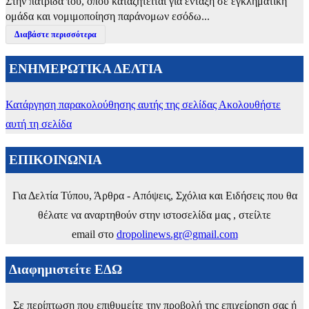
Στην πατρίδα του, όπου καταζητείται για ένταξη σε εγκληματική
ομάδα και νομιμοποίηση παράνομων εσόδω...
Διαβάστε περισσότερα
ΕΝΗΜΕΡΩΤΙΚΑ ΔΕΛΤΙΑ
Κατάργηση παρακολούθησης αυτής της σελίδας
Ακολουθήστε
αυτή τη σελίδα
ΕΠΙΚΟΙΝΩΝΙΑ
Για Δελτία Τύπου, Άρθρα - Απόψεις, Σχόλια και Ειδήσεις που θα
θέλατε να αναρτηθούν στην ιστοσελίδα μας , στείλτε
email στο
dropolinews.gr@gmail.com
Διαφημιστείτε ΕΔΩ
Σε περίπτωση που επιθυμείτε την προβολή της επιχείρηση σας ή