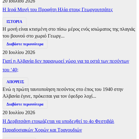
20 Ιουλίου 2026
​Η Ιερά Μονή του Προφήτη Ηλία στους Γεωργουτσάτες
ΙΣΤΟΡΙΑ
Η μονή είναι κτισμένη στο πίσω μέρος ενός ισιώματος της πλαγιάς
του βουνού στο χωριό Γεωργ...
Διαβάστε περισσότερα
20 Ιουλίου 2026
Γιατί η Αλβανία δεν παραχωρεί χώρο για τα οστά των πεσόντων
του ‘40;
ΑΠΟΨΕΙΣ
Ενώ η πρώτη ταυτοποίηση πεσόντος στο έπος του 1940 στην
Αλβανία έγινε, πρόκειται για τον έφεδρο λοχί...
Διαβάστε περισσότερα
20 Ιουλίου 2026
Η Δερβιτσάνη ετοιμάζεται να υποδεχθεί το 4ο Φεστιβάλ
Παραδοσιακών Χορών και Τραγουδιών