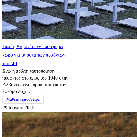
Γιατί η Αλβανία δεν παραχωρεί
χώρο για τα οστά των πεσόντων
του ‘40;
Ενώ η πρώτη ταυτοποίηση
πεσόντος στο έπος του 1940 στην
Αλβανία έγινε, πρόκειται για τον
έφεδρο λοχί...
Μάθετε περισσότερα
29 Ιουνίου 2026