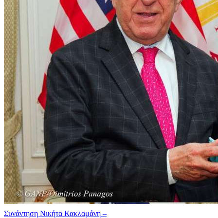
Συνάντηση Νικήτα Κακλαμάνη –