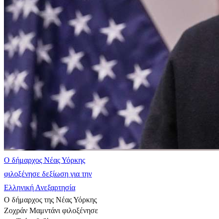
Ο δήμαρχος Νέας Υόρκης
φιλοξένησε δεξίωση για την
Ελληνική Ανεξαρτησία
Ο δήμαρχος της Νέας Υόρκης
Ζοχράν Μαμντάνι φιλοξένησε