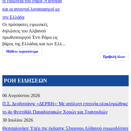
Η ειρωνεία του Ράμα, η ιστορία
και οι ανοιχτοί λογαριασμοί με
την Ελλάδα
Οι πρόσφατες ειρωνικές
δηλώσεις του Αλβανού
πρωθυπουργού Έντι Ράμα εις
βάρος της Ελλάδας και των Ελλ...
Μάθετε περισσότερα
Προβολή όλων
ΡΟΗ ΕΙΔΗΣΕΩΝ
06 Αυγούστου 2026
Π.Σ. Δερβιτσάνης «ΔΕΡΒΗ»: Με απόλυτη επιτυχία ολοκληρώθηκε
το 4ο Φεστιβάλ Παραδοσιακών Χορών και Τραγουδιών
30 Ιουλίου 2026
Θεσσαλονίκη: Υπέρ της έκδοσης 53χρονου Αλβανού γνωμοδότησε