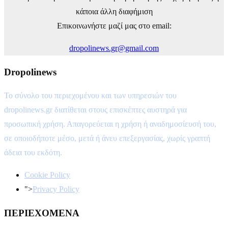
κάποια άλλη διαφήμιση
Επικοινωνήστε μαζί μας στο email:
dropolinews.gr@gmail.com
Dropolinews
Το σύνολο του περιεχομένου και των υπηρεσιών του
dropolinews.gr διατίθεται στους επισκέπτες αυστηρά για
προσωπική χρήση. Απαγορεύεται η χρήση ή αναδημοσίευσή του,
σε οποιοδήποτε μέσο, μετά ή άνευ επεξεργασίας, χωρίς γραπτή
άδεια του εκδότη.
Cookie Policy
">
Privacy Policy
ΠΕΡΙΕΧΟΜΕΝΑ