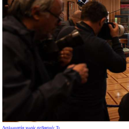
Διπλωματία χωρίς σεβασμό: Τι