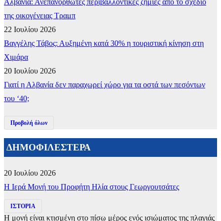
Αλβανία: Ανεπανόρθωτες περιβαλλοντικές ζημιές από το σχέδιο
της οικογένειας Τραμπ
22 Ιουλίου 2026
Βαγγέλης Τάβος: Αυξημένη κατά 30% η τουριστική κίνηση στη
Χιμάρα
20 Ιουλίου 2026
Γιατί η Αλβανία δεν παραχωρεί χώρο για τα οστά των πεσόντων
του ‘40;
Προβολή όλων
ΔΗΜΟΦΙΛΕΣΤΕΡΑ
20 Ιουλίου 2026
​Η Ιερά Μονή του Προφήτη Ηλία στους Γεωργουτσάτες
ΙΣΤΟΡΙΑ
Η μονή είναι κτισμένη στο πίσω μέρος ενός ισιώματος της πλαγιάς