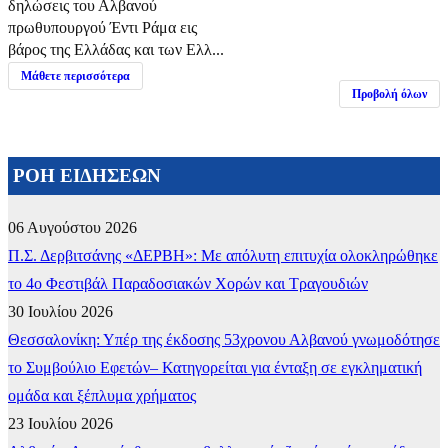
δηλώσεις του Αλβανού
πρωθυπουργού Έντι Ράμα εις
βάρος της Ελλάδας και των Ελλ...
Μάθετε περισσότερα
Προβολή όλων
ΡΟΗ ΕΙΔΗΣΕΩΝ
06 Αυγούστου 2026
Π.Σ. Δερβιτσάνης «ΔΕΡΒΗ»: Με απόλυτη επιτυχία ολοκληρώθηκε
το 4ο Φεστιβάλ Παραδοσιακών Χορών και Τραγουδιών
30 Ιουλίου 2026
Θεσσαλονίκη: Υπέρ της έκδοσης 53χρονου Αλβανού γνωμοδότησε
το Συμβούλιο Εφετών– Κατηγορείται για ένταξη σε εγκληματική
ομάδα και ξέπλυμα χρήματος
23 Ιουλίου 2026