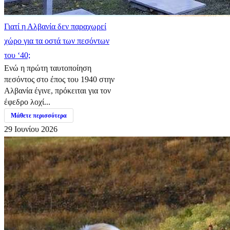
Γιατί η Αλβανία δεν παραχωρεί
χώρο για τα οστά των πεσόντων
του ‘40;
Ενώ η πρώτη ταυτοποίηση
πεσόντος στο έπος του 1940 στην
Αλβανία έγινε, πρόκειται για τον
έφεδρο λοχί...
Μάθετε περισσότερα
29 Ιουνίου 2026