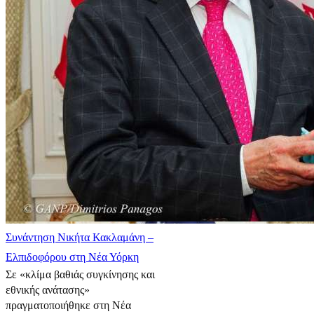
Συνάντηση Νικήτα Κακλαμάνη –
Ελπιδοφόρου στη Νέα Υόρκη
Σε «κλίμα βαθιάς συγκίνησης και
εθνικής ανάτασης»
πραγματοποιήθηκε στη Νέα