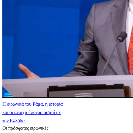
Η ειρωνεία του Ράμα, η ιστορία
και οι ανοιχτοί λογαριασμοί με
την Ελλάδα
Οι πρόσφατες ειρωνικές