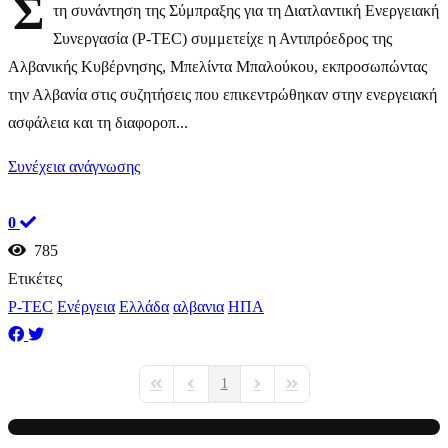
Σ
τη συνάντηση της Σύμπραξης για τη Διατλαντική Ενεργειακή
Συνεργασία (P-TEC) συμμετείχε η Αντιπρόεδρος της
Αλβανικής Κυβέρνησης, Μπελίντα Μπαλούκου, εκπροσωπώντας
την Αλβανία στις συζητήσεις που επικεντρώθηκαν στην ενεργειακή
ασφάλεια και τη διαφοροπ...
Συνέχεια ανάγνωσης
0
785
Ετικέτες
P-TEC
Ενέργεια
Ελλάδα
αλβανια
ΗΠΑ
1
First Page
Previous Page
Next Page
Last Page