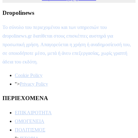
Dropolinews
Το σύνολο του περιεχομένου και των υπηρεσιών του
dropolinews.gr διατίθεται στους επισκέπτες αυστηρά για
προσωπική χρήση. Απαγορεύεται η χρήση ή αναδημοσίευσή του,
σε οποιοδήποτε μέσο, μετά ή άνευ επεξεργασίας, χωρίς γραπτή
άδεια του εκδότη.
Cookie Policy
">
Privacy Policy
ΠΕΡΙΕΧΟΜΕΝΑ
ΕΠΙΚΑΙΡΟΤΗΤΑ
ΟΜΟΓΕΝΕΙΑ
ΠΟΛΙΤΙΣΜΟΣ