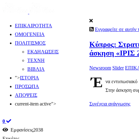
ΕΠΙΚΑΙΡΟΤΗΤΑ
Εγγραφείτε σε αυτήν
ΟΜΟΓΕΝΕΙΑ
Κύπρος: Στρατι
ΠΟΛΙΤΙΣΜΟΣ
άσκηση «ΙΡΙΣ 2
ΕΚΔΗΛΩΣΕΙΣ
ΤΕΧΝΗ
Newsroom
Slider
ΕΠΙΚ
ΒΙΒΛΙΑ
Έ
">
ΙΣΤΟΡΙΑ
να εντυπωσιακό 
ΠΡΟΣΩΠΑ
Στην άσκηση συμ
ΑΠΟΨΕΙΣ
Συνέχεια ανάγνωσης
current-item active">
0
Εμφανίσεις2038
Ετικέτες