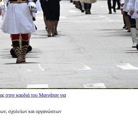
ας στην καρδιά του Μανχάταν για
των, σχολείων και οργανώσεων