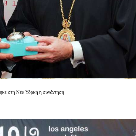
θηκε στη Νέα Υόρκη η συνάντηση