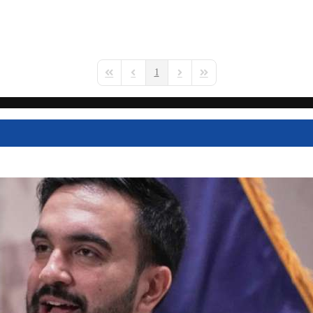
1
First Page
Previous Page
Next Page
Last Page