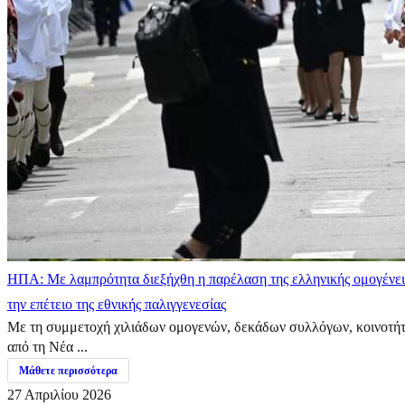
ΗΠΑ: Με λαμπρότητα διεξήχθη η παρέλαση της ελληνικής ομογένει
την επέτειο της εθνικής παλιγγενεσίας
Με τη συμμετοχή χιλιάδων ομογενών, δεκάδων συλλόγων, κοινοτή
από τη Νέα ...
Μάθετε περισσότερα
27 Απριλίου 2026