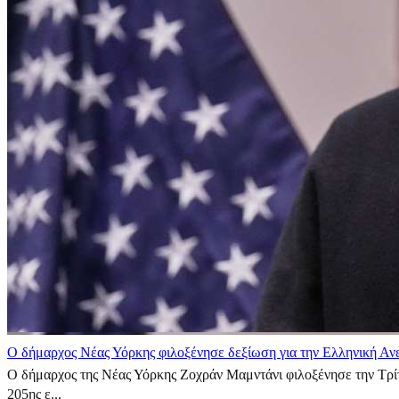
Ο δήμαρχος Νέας Υόρκης φιλοξένησε δεξίωση για την Ελληνική Αν
Ο δήμαρχος της Νέας Υόρκης Ζοχράν Μαμντάνι φιλοξένησε την Τρίτ
205ης ε...