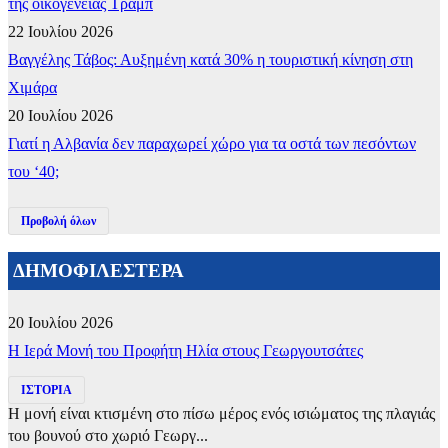
της οικογένειας Τραμπ
22 Ιουλίου 2026
Βαγγέλης Τάβος: Αυξημένη κατά 30% η τουριστική κίνηση στη
Χιμάρα
20 Ιουλίου 2026
Γιατί η Αλβανία δεν παραχωρεί χώρο για τα οστά των πεσόντων
του ‘40;
Προβολή όλων
ΔΗΜΟΦΙΛΕΣΤΕΡΑ
20 Ιουλίου 2026
​Η Ιερά Μονή του Προφήτη Ηλία στους Γεωργουτσάτες
ΙΣΤΟΡΙΑ
Η μονή είναι κτισμένη στο πίσω μέρος ενός ισιώματος της πλαγιάς
του βουνού στο χωριό Γεωργ...