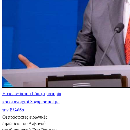
Η ειρωνεία του Ράμα, η ιστορία
και οι ανοιχτοί λογαριασμοί με
την Ελλάδα
Οι πρόσφατες ειρωνικές
δηλώσεις του Αλβανού
πρωθυπουργού Έντι Ράμα εις