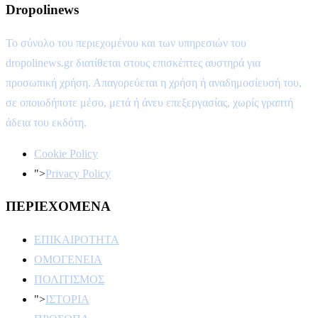
Dropolinews
Το σύνολο του περιεχομένου και των υπηρεσιών του
dropolinews.gr διατίθεται στους επισκέπτες αυστηρά για
προσωπική χρήση. Απαγορεύεται η χρήση ή αναδημοσίευσή του,
σε οποιοδήποτε μέσο, μετά ή άνευ επεξεργασίας, χωρίς γραπτή
άδεια του εκδότη.
Cookie Policy
">
Privacy Policy
ΠΕΡΙΕΧΟΜΕΝΑ
ΕΠΙΚΑΙΡΟΤΗΤΑ
ΟΜΟΓΕΝΕΙΑ
ΠΟΛΙΤΙΣΜΟΣ
">
ΙΣΤΟΡΙΑ