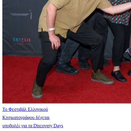
Το Φεστιβάλ Ελληνικού
Κινηματογράφου δέχεται
υποβολές για τα Discovery Days