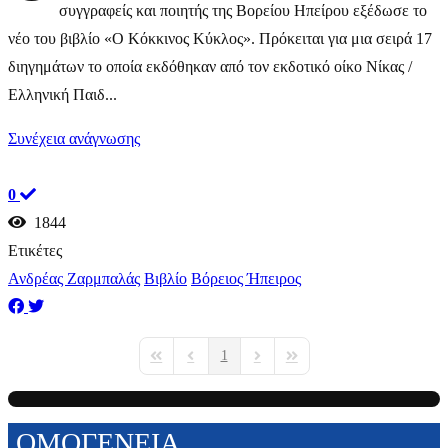
συγγραφείς και ποιητής της Βορείου Ηπείρου εξέδωσε το
νέο του βιβλίο «Ο Κόκκινος Κύκλος». Πρόκειται για μια σειρά 17
διηγημάτων το οποία εκδόθηκαν από τον εκδοτικό οίκο Νίκας /
Ελληνική Παιδ...
Συνέχεια ανάγνωσης
0
1844
Ετικέτες
Ανδρέας Ζαρμπαλάς
Βιβλίο
Βόρειος Ήπειρος
1
First Page
Previous Page
Next Page
Last Page
ΟΜΟΓΕΝΕΙΑ