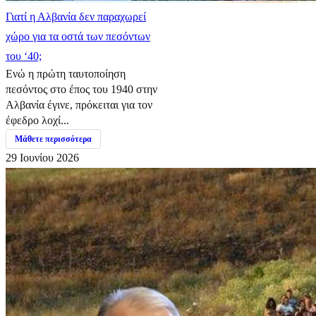
Γιατί η Αλβανία δεν παραχωρεί
χώρο για τα οστά των πεσόντων
του ‘40;
Ενώ η πρώτη ταυτοποίηση
πεσόντος στο έπος του 1940 στην
Αλβανία έγινε, πρόκειται για τον
έφεδρο λοχί...
Μάθετε περισσότερα
29 Ιουνίου 2026