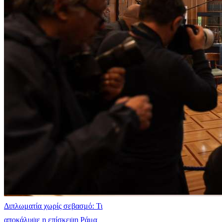
Διπλωματία χωρίς σεβασμό: Τι
αποκάλυψε η επίσκεψη Ράμα