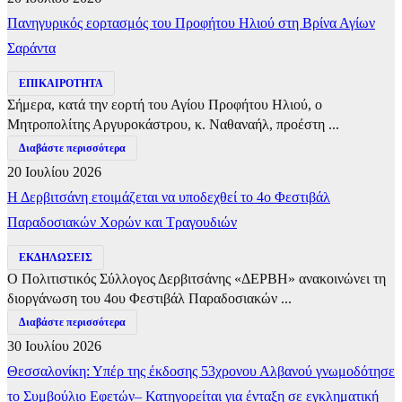
Πανηγυρικός εορτασμός του Προφήτου Ηλιού στη Βρίνα Αγίων
Σαράντα
ΕΠΙΚΑΙΡΟΤΗΤΑ
Σήμερα, κατά την εορτή του Αγίου Προφήτου Ηλιού, ο
Μητροπολίτης Αργυροκάστρου, κ. Ναθαναήλ, προέστη ...
Διαβάστε περισσότερα
20 Ιουλίου 2026
Η Δερβιτσάνη ετοιμάζεται να υποδεχθεί το 4ο Φεστιβάλ
Παραδοσιακών Χορών και Τραγουδιών
ΕΚΔΗΛΩΣΕΙΣ
Ο Πολιτιστικός Σύλλογος Δερβιτσάνης «ΔΕΡΒΗ» ανακοινώνει τη
διοργάνωση του 4ου Φεστιβάλ Παραδοσιακών ...
Διαβάστε περισσότερα
30 Ιουλίου 2026
Θεσσαλονίκη: Υπέρ της έκδοσης 53χρονου Αλβανού γνωμοδότησε
το Συμβούλιο Εφετών– Κατηγορείται για ένταξη σε εγκληματική