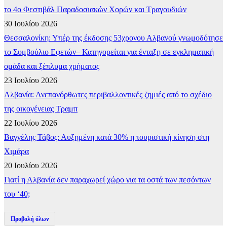
το 4ο Φεστιβάλ Παραδοσιακών Χορών και Τραγουδιών
30 Ιουλίου 2026
Θεσσαλονίκη: Υπέρ της έκδοσης 53χρονου Αλβανού γνωμοδότησε
το Συμβούλιο Εφετών– Κατηγορείται για ένταξη σε εγκληματική
ομάδα και ξέπλυμα χρήματος
23 Ιουλίου 2026
Αλβανία: Ανεπανόρθωτες περιβαλλοντικές ζημιές από το σχέδιο
της οικογένειας Τραμπ
22 Ιουλίου 2026
Βαγγέλης Τάβος: Αυξημένη κατά 30% η τουριστική κίνηση στη
Χιμάρα
20 Ιουλίου 2026
Γιατί η Αλβανία δεν παραχωρεί χώρο για τα οστά των πεσόντων
του ‘40;
Προβολή όλων