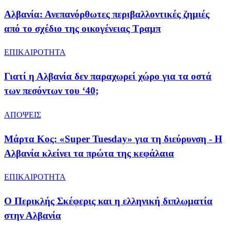
Αλβανία: Ανεπανόρθωτες περιβαλλοντικές ζημιές
από το σχέδιο της οικογένειας Τραμπ
ΕΠΙΚΑΙΡΟΤΗΤΑ
Γιατί η Αλβανία δεν παραχωρεί χώρο για τα οστά
των πεσόντων του ‘40;
ΑΠΟΨΕΙΣ
Μάρτα Κος: «Super Tuesday» για τη διεύρυνση - Η
Αλβανία κλείνει τα πρώτα της κεφάλαια
ΕΠΙΚΑΙΡΟΤΗΤΑ
Ο Περικλής Σκέφερις και η ελληνική διπλωματία
στην Αλβανία