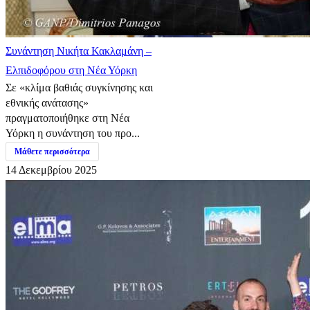
Συνάντηση Νικήτα Κακλαμάνη –
Ελπιδοφόρου στη Νέα Υόρκη
Σε «κλίμα βαθιάς συγκίνησης και
εθνικής ανάτασης»
πραγματοποιήθηκε στη Νέα
Υόρκη η συνάντηση του προ...
Μάθετε περισσότερα
14 Δεκεμβρίου 2025