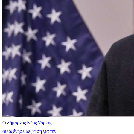
Ο δήμαρχος Νέας Υόρκης
φιλοξένησε δεξίωση για την