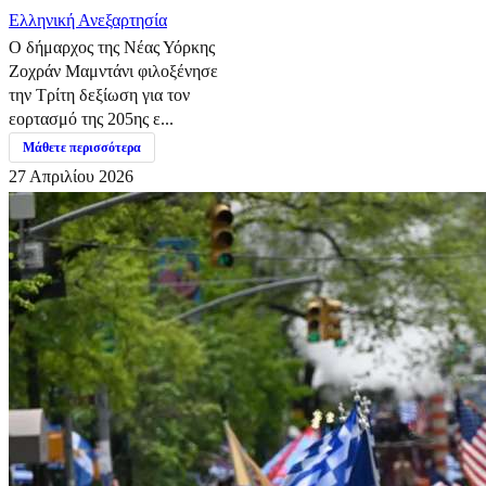
Ελληνική Ανεξαρτησία
Ο δήμαρχος της Νέας Υόρκης
Ζοχράν Μαμντάνι φιλοξένησε
την Τρίτη δεξίωση για τον
εορτασμό της 205ης ε...
Μάθετε περισσότερα
27 Απριλίου 2026