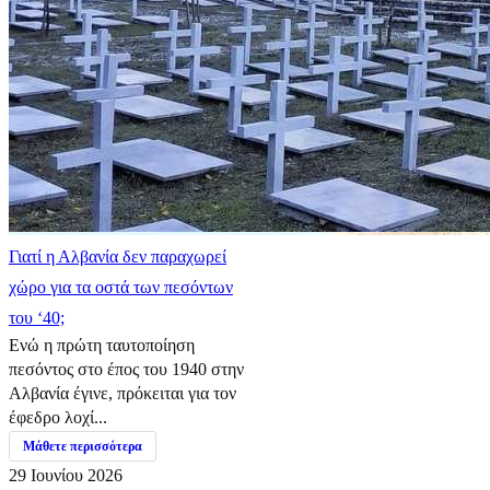
Γιατί η Αλβανία δεν παραχωρεί
χώρο για τα οστά των πεσόντων
του ‘40;
Ενώ η πρώτη ταυτοποίηση
πεσόντος στο έπος του 1940 στην
Αλβανία έγινε, πρόκειται για τον
έφεδρο λοχί...
Μάθετε περισσότερα
29 Ιουνίου 2026