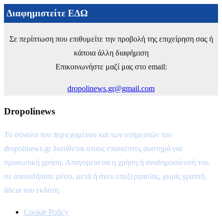
Διαφημιστείτε ΕΔΩ
Σε περίπτωση που επιθυμείτε την προβολή της επιχείρηση σας ή
κάποια άλλη διαφήμιση
Επικοινωνήστε μαζί μας στο email:
dropolinews.gr@gmail.com
Dropolinews
Το σύνολο του περιεχομένου και των υπηρεσιών του
dropolinews.gr διατίθεται στους επισκέπτες αυστηρά για
προσωπική χρήση. Απαγορεύεται η χρήση ή αναδημοσίευσή του,
σε οποιοδήποτε μέσο, μετά ή άνευ επεξεργασίας, χωρίς γραπτή
άδεια του εκδότη.
Cookie Policy