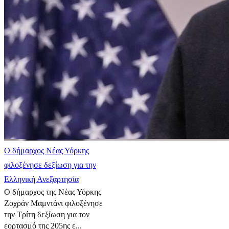
Ο δήμαρχος Νέας Υόρκης
φιλοξένησε δεξίωση για την
Ελληνική Ανεξαρτησία
Ο δήμαρχος της Νέας Υόρκης
Ζοχράν Μαμντάνι φιλοξένησε
την Τρίτη δεξίωση για τον
εορτασμό της 205ης ε...