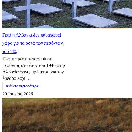
Γιατί η Αλβανία δεν παραχωρεί
χώρο για τα οστά των πεσόντων
του ‘40;
Ενώ η πρώτη ταυτοποίηση
πεσόντος στο έπος του 1940 στην
Αλβανία έγινε, πρόκειται για τον
έφεδρο λοχί...
Μάθετε περισσότερα
29 Ιουνίου 2026