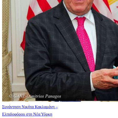
Συνάντηση Νικήτα Κακλαμάνη –
Ελπιδοφόρου στη Νέα Υόρκη