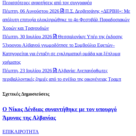
Περισσότερες αναρτήσεις από τον συγγραφέα
Πέμπτη, 06 Αυγούστου 2026
Π.Σ. Δερβιτσάνης «ΔΕΡΒΗ»: Με
απόλυτη επιτυχία ολοκληρώθηκε το 4ο Φεστιβάλ Παραδοσιακών
Χορών και Τραγουδιών
Πέμπτη, 30 Ιουλίου 2026
Θεσσαλονίκη: Υπέρ της έκδοσης
53χρονου Αλβανού γνωμοδότησε το Συμβούλιο Εφετών–
Κατηγορείται για ένταξη σε εγκληματική ομάδα και ξέπλυμα
χρήματος
Πέμπτη, 23 Ιουλίου 2026
Αλβανία: Ανεπανόρθωτες
περιβαλλοντικές ζημιές από το σχέδιο της οικογένειας Τραμπ
Σχετικές Δημοσιεύσεις
Ο Νίκος Δένδιας συναντήθηκε με τον υπουργό
Άμυνας της Αλβανίας
ΕΠΙΚΑΙΡΟΤΗΤΑ