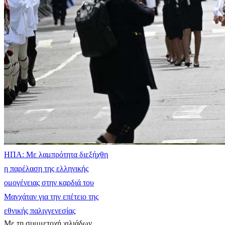
ΗΠΑ: Με λαμπρότητα διεξήχθη
η παρέλαση της ελληνικής
ομογένειας στην καρδιά του
Μανχάταν για την επέτειο της
εθνικής παλιγγενεσίας
Με τη συμμετοχή χιλιάδων