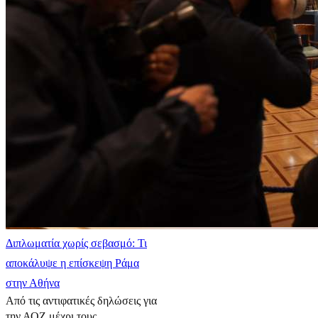
Διπλωματία χωρίς σεβασμό: Τι
αποκάλυψε η επίσκεψη Ράμα
στην Αθήνα
Από τις αντιφατικές δηλώσεις για
την ΑΟΖ μέχρι τους