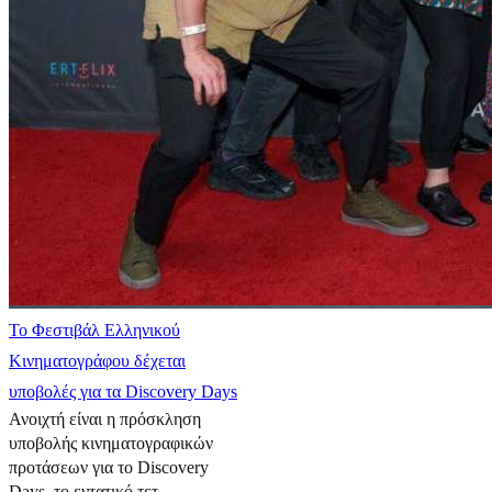
Το Φεστιβάλ Ελληνικού
Κινηματογράφου δέχεται
υποβολές για τα Discovery Days
Ανοιχτή είναι η πρόσκληση
υποβολής κινηματογραφικών
προτάσεων για το Discovery
Days, το εντατικό τετ...