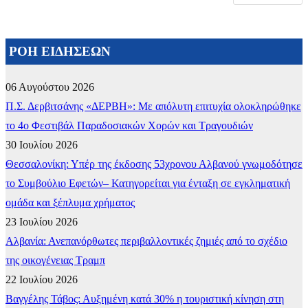
ΡΟΗ ΕΙΔΗΣΕΩΝ
06 Αυγούστου 2026
Π.Σ. Δερβιτσάνης «ΔΕΡΒΗ»: Με απόλυτη επιτυχία ολοκληρώθηκε
το 4ο Φεστιβάλ Παραδοσιακών Χορών και Τραγουδιών
30 Ιουλίου 2026
Θεσσαλονίκη: Υπέρ της έκδοσης 53χρονου Αλβανού γνωμοδότησε
το Συμβούλιο Εφετών– Κατηγορείται για ένταξη σε εγκληματική
ομάδα και ξέπλυμα χρήματος
23 Ιουλίου 2026
Αλβανία: Ανεπανόρθωτες περιβαλλοντικές ζημιές από το σχέδιο
της οικογένειας Τραμπ
22 Ιουλίου 2026
Βαγγέλης Τάβος: Αυξημένη κατά 30% η τουριστική κίνηση στη