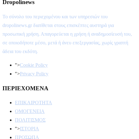
Dropolinews
Το σύνολο του περιεχομένου και των υπηρεσιών του
dropolinews.gr διατίθεται στους επισκέπτες αυστηρά για
προσωπική χρήση. Απαγορεύεται η χρήση ή αναδημοσίευσή του,
σε οποιοδήποτε μέσο, μετά ή άνευ επεξεργασίας, χωρίς γραπτή
άδεια του εκδότη.
">
Cookie Policy
">
Privacy Policy
ΠΕΡΙΕΧΟΜΕΝΑ
ΕΠΙΚΑΙΡΟΤΗΤΑ
ΟΜΟΓΕΝΕΙΑ
ΠΟΛΙΤΙΣΜΟΣ
">
ΙΣΤΟΡΙΑ
ΠΡΟΣΩΠΑ