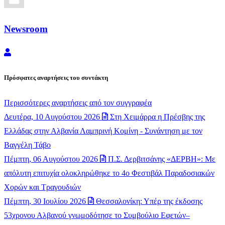
Newsroom
Newsroom
Πρόσφατες αναρτήσεις του συντάκτη
Περισσότερες αναρτήσεις από τον συγγραφέα
Δευτέρα, 10 Αυγούστου 2026
Στη Χειμάρρα η Πρέσβης της
Ελλάδας στην Αλβανία Λαμπρινή Κομίνη - Συνάντηση με τον
Βαγγέλη Τάβο
Πέμπτη, 06 Αυγούστου 2026
Π.Σ. Δερβιτσάνης «ΔΕΡΒΗ»: Με
απόλυτη επιτυχία ολοκληρώθηκε το 4ο Φεστιβάλ Παραδοσιακών
Χορών και Τραγουδιών
Πέμπτη, 30 Ιουλίου 2026
Θεσσαλονίκη: Υπέρ της έκδοσης
53χρονου Αλβανού γνωμοδότησε το Συμβούλιο Εφετών–