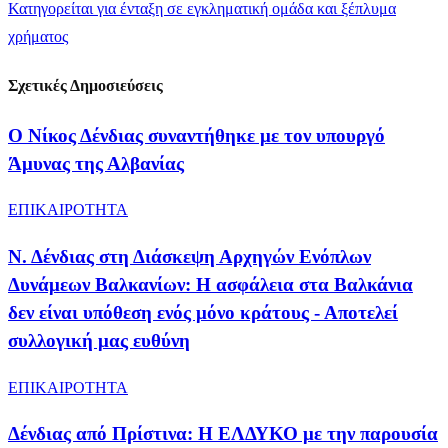
Κατηγορείται για ένταξη σε εγκληματική ομάδα και ξέπλυμα
χρήματος
Σχετικές Δημοσιεύσεις
Ο Νίκος Δένδιας συναντήθηκε με τον υπουργό
Άμυνας της Αλβανίας
ΕΠΙΚΑΙΡΟΤΗΤΑ
Ν. Δένδιας στη Διάσκεψη Αρχηγών Ενόπλων
Δυνάμεων Βαλκανίων: Η ασφάλεια στα Βαλκάνια
δεν είναι υπόθεση ενός μόνο κράτους - Αποτελεί
συλλογική μας ευθύνη
ΕΠΙΚΑΙΡΟΤΗΤΑ
Δένδιας από Πρίστινα: Η ΕΛΔΥΚΟ με την παρουσία