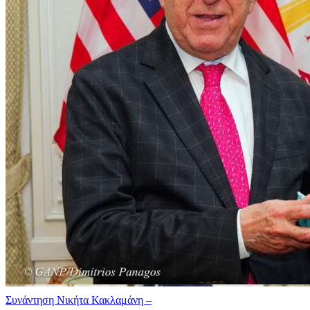
Συνάντηση Νικήτα Κακλαμάνη –