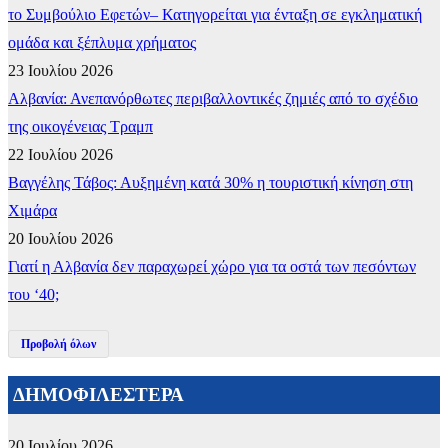
το Συμβούλιο Εφετών– Κατηγορείται για ένταξη σε εγκληματική
ομάδα και ξέπλυμα χρήματος
23 Ιουλίου 2026
Αλβανία: Ανεπανόρθωτες περιβαλλοντικές ζημιές από το σχέδιο
της οικογένειας Τραμπ
22 Ιουλίου 2026
Βαγγέλης Τάβος: Αυξημένη κατά 30% η τουριστική κίνηση στη
Χιμάρα
20 Ιουλίου 2026
Γιατί η Αλβανία δεν παραχωρεί χώρο για τα οστά των πεσόντων
του ‘40;
Προβολή όλων
ΔΗΜΟΦΙΛΕΣΤΕΡΑ
20 Ιουλίου 2026