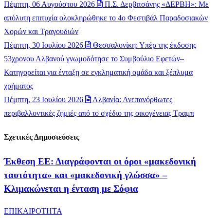
Πέμπτη, 06 Αυγούστου 2026
Π.Σ. Δερβιτσάνης «ΔΕΡΒΗ»: Με
απόλυτη επιτυχία ολοκληρώθηκε το 4ο Φεστιβάλ Παραδοσιακών
Χορών και Τραγουδιών
Πέμπτη, 30 Ιουλίου 2026
Θεσσαλονίκη: Υπέρ της έκδοσης
53χρονου Αλβανού γνωμοδότησε το Συμβούλιο Εφετών–
Κατηγορείται για ένταξη σε εγκληματική ομάδα και ξέπλυμα
χρήματος
Πέμπτη, 23 Ιουλίου 2026
Αλβανία: Ανεπανόρθωτες
περιβαλλοντικές ζημιές από το σχέδιο της οικογένειας Τραμπ
Σχετικές Δημοσιεύσεις
Έκθεση ΕΕ: Διαγράφονται οι όροι «μακεδονική
ταυτότητα» και «μακεδονική γλώσσα» –
Κλιμακώνεται η ένταση με Σόφια
ΕΠΙΚΑΙΡΟΤΗΤΑ