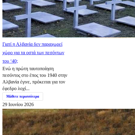
Γιατί η Αλβανία δεν παραχωρεί
χώρο για τα οστά των πεσόντων
του ‘40;
Ενώ η πρώτη ταυτοποίηση
πεσόντος στο έπος του 1940 στην
Αλβανία έγινε, πρόκειται για τον
έφεδρο λοχί...
Μάθετε περισσότερα
29 Ιουνίου 2026