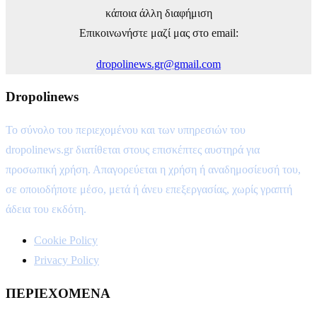
κάποια άλλη διαφήμιση
Επικοινωνήστε μαζί μας στο email:
dropolinews.gr@gmail.com
Dropolinews
Το σύνολο του περιεχομένου και των υπηρεσιών του
dropolinews.gr διατίθεται στους επισκέπτες αυστηρά για
προσωπική χρήση. Απαγορεύεται η χρήση ή αναδημοσίευσή του,
σε οποιοδήποτε μέσο, μετά ή άνευ επεξεργασίας, χωρίς γραπτή
άδεια του εκδότη.
Cookie Policy
Privacy Policy
ΠΕΡΙΕΧΟΜΕΝΑ