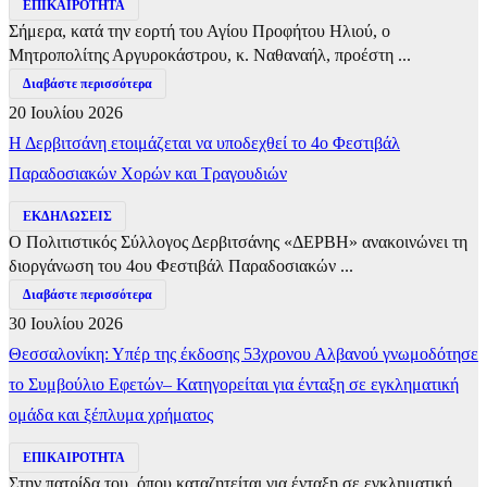
ΕΠΙΚΑΙΡΟΤΗΤΑ
Σήμερα, κατά την εορτή του Αγίου Προφήτου Ηλιού, ο
Μητροπολίτης Αργυροκάστρου, κ. Ναθαναήλ, προέστη ...
Διαβάστε περισσότερα
20 Ιουλίου 2026
Η Δερβιτσάνη ετοιμάζεται να υποδεχθεί το 4ο Φεστιβάλ
Παραδοσιακών Χορών και Τραγουδιών
ΕΚΔΗΛΩΣΕΙΣ
Ο Πολιτιστικός Σύλλογος Δερβιτσάνης «ΔΕΡΒΗ» ανακοινώνει τη
διοργάνωση του 4ου Φεστιβάλ Παραδοσιακών ...
Διαβάστε περισσότερα
30 Ιουλίου 2026
Θεσσαλονίκη: Υπέρ της έκδοσης 53χρονου Αλβανού γνωμοδότησε
το Συμβούλιο Εφετών– Κατηγορείται για ένταξη σε εγκληματική
ομάδα και ξέπλυμα χρήματος
ΕΠΙΚΑΙΡΟΤΗΤΑ
Στην πατρίδα του, όπου καταζητείται για ένταξη σε εγκληματική