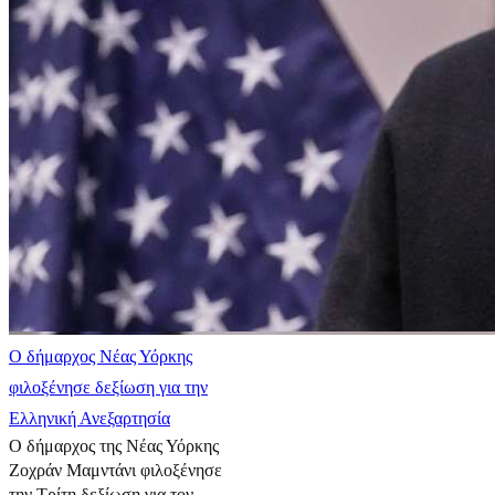
Ο δήμαρχος Νέας Υόρκης
φιλοξένησε δεξίωση για την
Ελληνική Ανεξαρτησία
Ο δήμαρχος της Νέας Υόρκης
Ζοχράν Μαμντάνι φιλοξένησε
την Τρίτη δεξίωση για τον