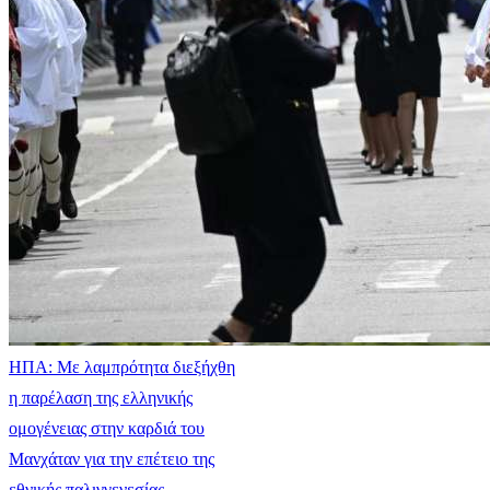
ΗΠΑ: Με λαμπρότητα διεξήχθη
η παρέλαση της ελληνικής
ομογένειας στην καρδιά του
Μανχάταν για την επέτειο της
εθνικής παλιγγενεσίας